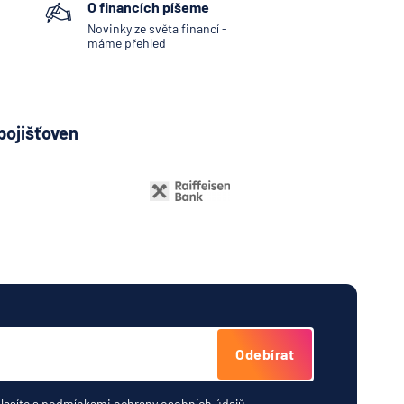
O financích píšeme
Novinky ze světa financí -
máme přehled
pojišťoven
Odebírat
lasíte s
podmínkami ochrany osobních údajů