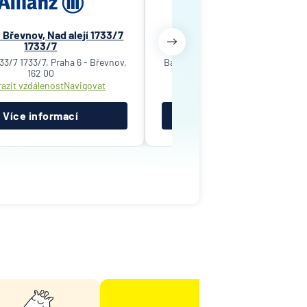
- Břevnov, Nad alejí 1733/7
Praha 6 - Řepy, Bazovského 1
1733/7
1116/9
733/7 1733/7, Praha 6 - Břevnov,
Bazovského 1116/9 1116/9, Praha 6 
162 00
163 00
azit vzdálenost
Navigovat
Zobrazit vzdálenost
Navigov
Více informací
Více informací