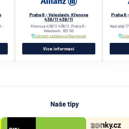
e
Praha 6 - Veleslavín, Křenova
Praha 6 
438/11 438/11
 -
Křenova 438/11 438/11, Praha 6 -
Nad alejí 1
Veleslavín, 162 00
Zobrazit vzdálenost
Navigovat
Zobr
Více informací
Naše tipy