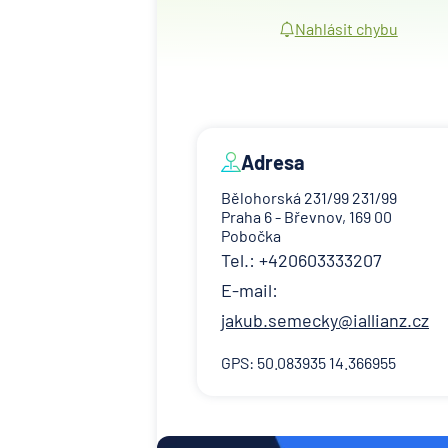
Nahlásit chybu
Adresa
Bělohorská 231/99 231/99
Praha 6 - Břevnov, 169 00
Pobočka
Tel.: +420603333207
E-mail:
jakub.semecky@iallianz.cz
GPS: 50.083935 14.366955