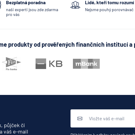
Bezplatná poradna
Lidé, kteří tomu rozumí
naši experti jsou zde zdarma
Nejsme pouhý porovnávač
pro vás
e produkty od prověřených finančních institucí a 
, půjček či
a váš e-mail
Přihlášením k odběru novinek souh