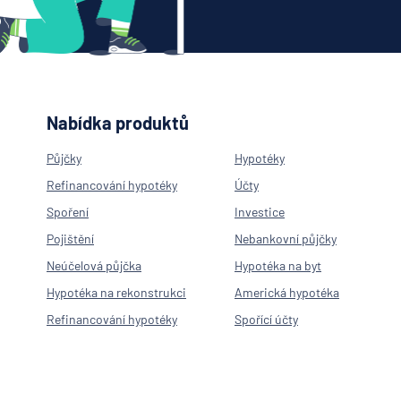
Nabídka produktů
Půjčky
Hypotéky
Refinancování hypotéky
Účty
Spoření
Investice
Pojištění
Nebankovní půjčky
Neúčelová půjčka
Hypotéka na byt
Hypotéka na rekonstrukci
Americká hypotéka
Refinancování hypotéky
Spořící účty