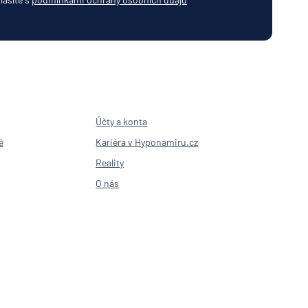
Účty a konta
ě
Kariéra v Hyponamiru.cz
Reality
O nás