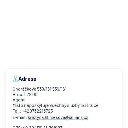
Adresa
Ondráčkova 539/161 539/161
Brno, 628 00
Agent
Místo neposkytuje všechny služby instituce.
Tel.: +420732213725
E-mail:
kristyna.klimesova@iallianz.cz
GPS: 49.204361 16.708193