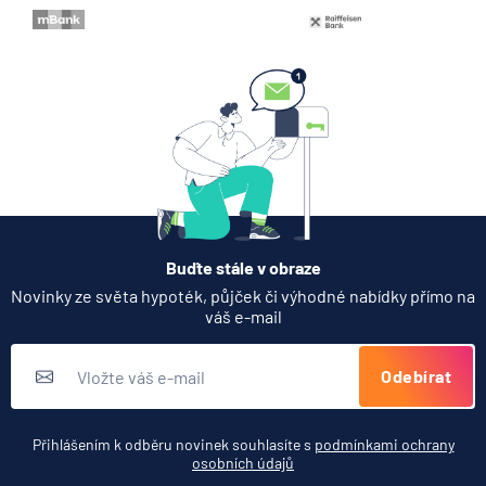
Buďte stále v obraze
Novinky ze světa hypoték, půjček či výhodné nabídky přímo na
váš e-mail
Odebírat
Přihlášením k odběru novinek souhlasíte s
podmínkami ochrany
osobních údajů