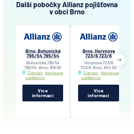
Další pobočky Allianz pojišťovna
v obci Brno
Brno, Bohunická
Brno, Horynova
795/54 795/54
723/6 723/6
Bohunická 795/54
Horynova 723/6
795/54, Brno, 619 00
723/6, Brno, 642 00
Zobrazit
Navigovat
Zobrazit
Navigovat
vzdálenost
vzdálenost
Více
Více
informací
informací