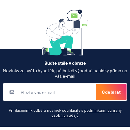
Buďte stále v obraze
Novinky ze světa hypoték, půjček či výhodné nabídky přímo na
váš e-mail
Odebírat
Přihlášením k odběru novinek souhlasíte s
podmínkami ochrany
osobních údajů