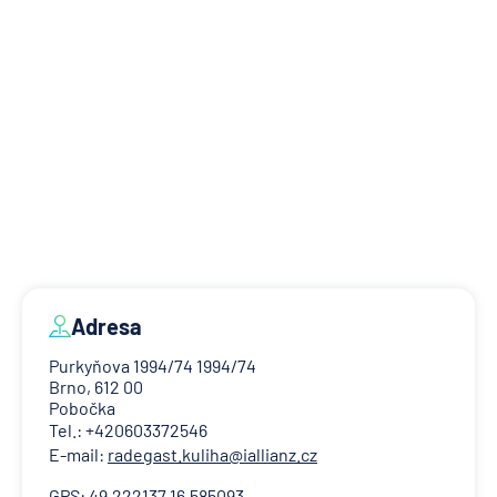
Adresa
Purkyňova 1994/74 1994/74
Brno, 612 00
Pobočka
Tel.: +420603372546
E-mail:
radegast.kuliha@iallianz.cz
GPS: 49.222137 16.585093