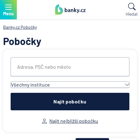
Menu
Hledat
Banky.cz
Pobočky
Pobočky
Všechny instituce
Všechny instituce
ACE European Group Ltd
Najít pobočku
Air Bank
Allianz penzijní společnost
Najít nejbližší pobočku
Allianz pojišťovna
AWP P&C Česká republika