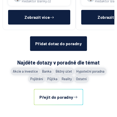
Redaktor Banky.cz
Redaktor Ban
UniCredit Bank
nebýt ve zkušební ani výpovědní
dostatečný příjem,
lhůtě, mít čistý registr dlužník a
zkušební ani výpov
UNIQA penzijní společnost
ideálně mít pracovn
mít čistý reg
UNIQA pojišťovna
Zobrazit více
Zobrazit 
Vitalitas pojišťovna
Volksbank Löbau-Zittau eG
Volksbank Raiffeisenbank Nordoberpfalz eG
Přidat dotaz do poradny
Všeobecná zdravotní pojišťovna
Východosaská spořitelna Drážďany
Najděte dotazy v poradně dle témat
Akcie a investice
Banka
Běžný účet
Hypoteční poradna
Pojištění
Půjčka
Reality
Ostatní
Přejít do poradny