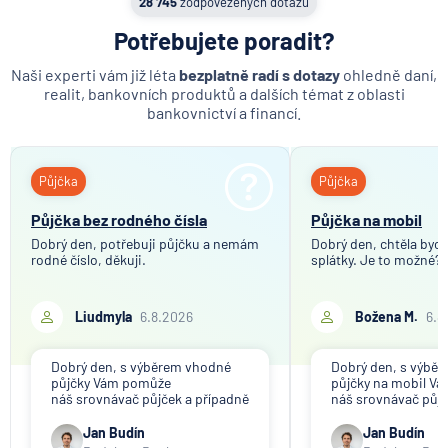
28 745
zodpovězených dotazů
MetLife Europe d.a.c.
Potřebujete poradit?
Modrá pyramida stavební spořitelna
Naši experti vám již léta
bezplatně radí s dotazy
ohledně daní,
MONETA Money Bank
realit, bankovních produktů a dalších témat z oblasti
Moneta Stavební spořitelna
bankovnictví a financí.
Národní rozvojová banka
NEY spořitelní družstvo
Půjčka
Půjčka
NN Penzijní společnost
NN Životná poisťovňa
Půjčka bez rodného čísla
Půjčka na mobil
Oberbank AG
Dobrý den, potřebuji půjčku a nemám
Dobrý den, chtěla bych 
rodné číslo, děkuji.
splátky. Je to možné?
PPF banka
Raiffeisen stavební spořitelna
Liudmyla
6.8.2026
Božena M.
6.8
Raiffeisenbank
Sparkasse Oberlausitz
Dobrý den, s výběrem vhodné
Dobrý den, s výbě
Stavební spořitelna České spořitelny
půjčky Vám pomůže
půjčky na mobil V
SV pojišťovna
náš srovnávač půjček a případně
náš srovnávač půjč
též srovnávač nebankovních
též srovnávač neb
Trinity Bank
půjček. Pro získání půjčky je
půjček. Pro získání
Jan Budín
Jan Budín
třeba mít dostatečný příjem,
nákupu na splátky) 