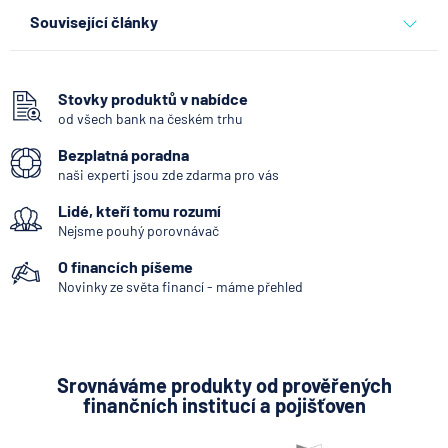
Související články
Co se děje po nahlášení
podvodu v Air Bank
Stovky produktů v nabídce
od všech bank na českém trhu
7.8.2026
Běžný účet
Bezplatná poradna
naši experti jsou zde zdarma pro vás
ČNB ponechala úroky,
Lidé, kteří tomu rozumí
klíčový je ale výhled inflace
Nejsme pouhý porovnávač
7.8.2026
Hypotéka
O financích píšeme
Novinky ze světa financí - máme přehled
Partners Banka spouští
nákup a prodej bitcoinu
přímo v Partners App
Srovnáváme produkty od prověřených
finančních institucí a pojišťoven
6.8.2026
Daně