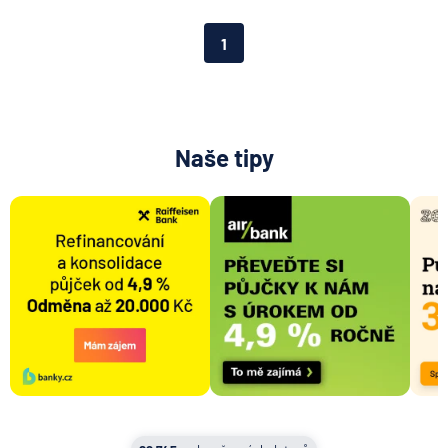
Aktiengesellschaft pro ČR
Direct pojišťovna
1
Fio banka
Generali česká pojišťovna
Generali penzijní společnost
HALALI
Naše tipy
Hasičská vzájemná pojišťovna
HDI Versicherung AG
HSBC Bank plc - pobočka Praha
ING Bank N. V.
J&T BANKA
KB Penzijní společnost
Komerční banka
Komerční pojišťovna
Kooperativa pojišťovna
Max banka
mBank