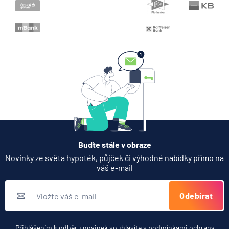
Když rozhoduje stres: nové
triky bankovních
podvodníků
6.8.2026
Banka
Zobrazit všechny články
Buďte stále v obraze
Novinky ze světa hypoték, půjček či výhodné nabídky přímo na
váš e-mail
Odebírat
Přihlášením k odběru novinek souhlasíte s
podmínkami ochrany