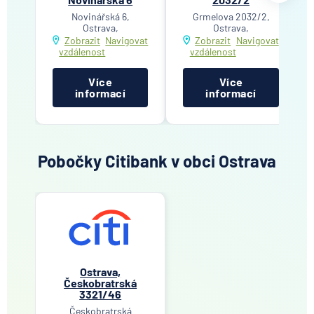
Novinářská 6,
Grmelova 2032/2,
Ostrava,
Ostrava,
Zobrazit
Navigovat
Zobrazit
Navigovat
vzdálenost
vzdálenost
Více
Více
informací
informací
Pobočky Citibank v obci Ostrava
Ostrava,
Českobratrská
3321/46
Českobratrská