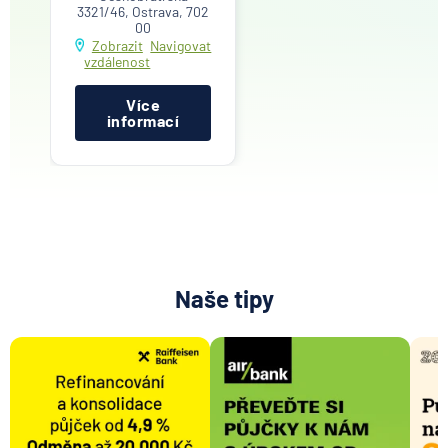
3321/46, Ostrava, 702
00
Zobrazit
Navigovat
vzdálenost
Více
informací
Naše tipy