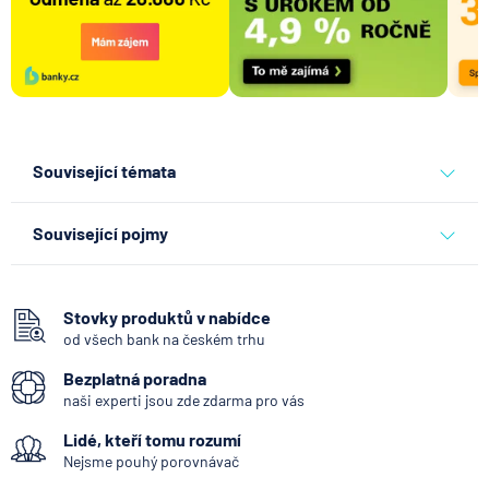
Související témata
banky
Související pojmy
Bankomat
SEPA Platba
Stovky produktů v nabídce
od všech bank na českém trhu
George Česká spořitelna
Bezplatná poradna
Bankovní IDentita
naši experti jsou zde zdarma pro vás
Okamžitá platba
Lidé, kteří tomu rozumí
Systémově významná banka
Nejsme pouhý porovnávač
Zpoždění splátky