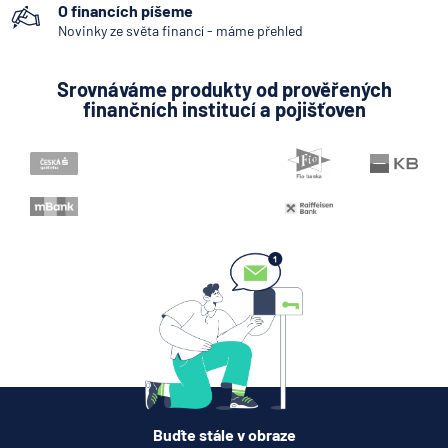
O financích píšeme
Pobočka zahraniční banky
Novinky ze světa financí - máme přehled
Bankovní licence
Srovnáváme produkty od prověřených
Bankovní notifikace
finančních institucí a pojišťoven
Variabilní symbol
KYC (Know Your Customer)
Buďte stále v obraze