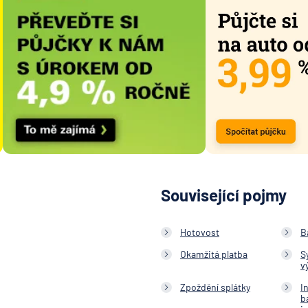
Související pojmy
Hotovost
B
Okamžitá platba
S
v
Zpoždění splátky
I
b