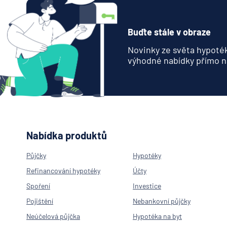
Buďte stále v obraze
Novinky ze světa hypoték
výhodné nabídky přímo n
Nabídka produktů
Půjčky
Hypotéky
Refinancování hypotéky
Účty
Spoření
Investice
Pojištění
Nebankovní půjčky
Neúčelová půjčka
Hypotéka na byt