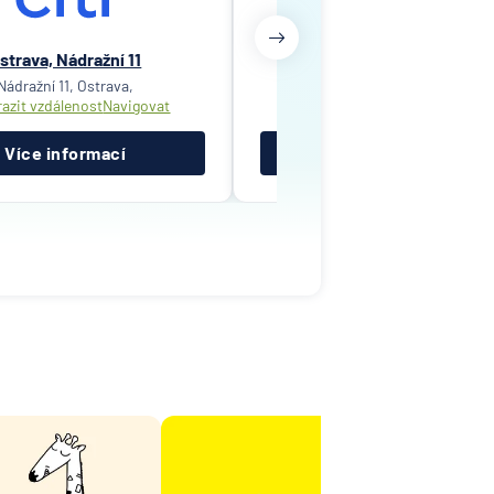
strava, Nádražní 11
Ostrava, Třebovická 555
Nádražní 11, Ostrava,
Třebovická 5554, Ostrava,
azit vzdálenost
Navigovat
Zobrazit vzdálenost
Navigov
Více informací
Více informací