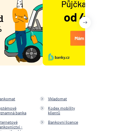
ankomat
Vkladomat
ystémově
Kodex mobility
ýznamná banka
klientů
nternetové
Bankovní licence
ankovnictví -