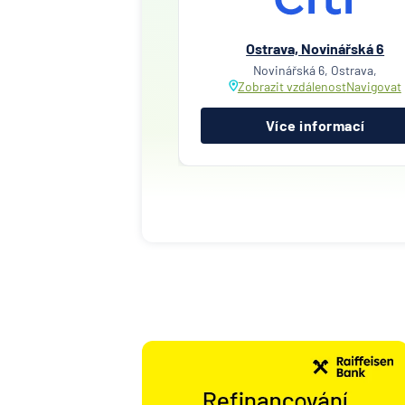
Ostrava, Novinářská 6
Novinářská 6, Ostrava,
Zobrazit vzdálenost
Navigovat
Více informací