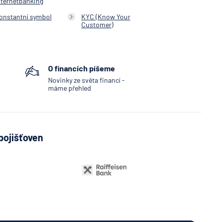
nternetbanking
onstantní symbol
KYC (Know Your
Customer)
O financích píšeme
Novinky ze světa financí -
máme přehled
pojišťoven