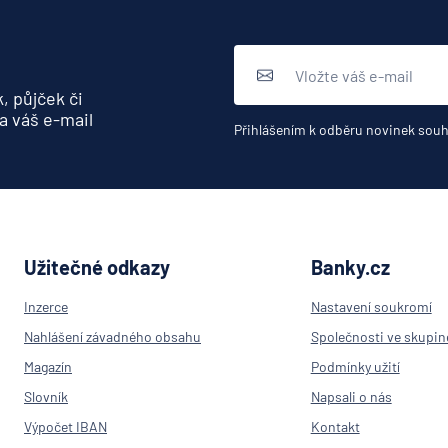
, půjček či
a váš e-mail
Přihlášením k odběru novinek souh
Užitečné odkazy
Banky.cz
Inzerce
Nastavení soukromí
Nahlášení závadného obsahu
Společnosti ve skupin
Magazín
Podmínky užití
Slovník
Napsali o nás
Výpočet IBAN
Kontakt