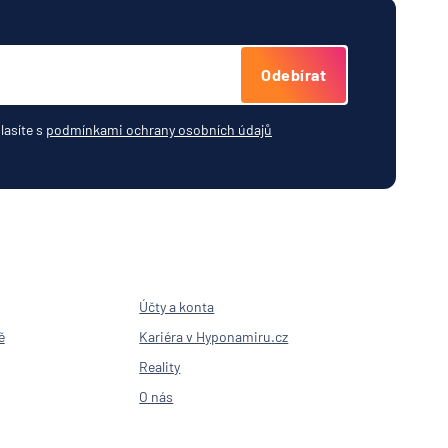
Odebírat
lasíte s
podmínkami ochrany osobních údajů
Účty a konta
ě
Kariéra v Hyponamiru.cz
Reality
O nás