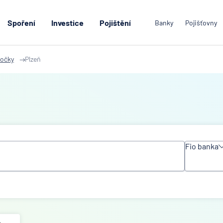
Spoření
Investice
Pojištění
Banky
Pojišťovny
očky
Plzeň
Fio banka
Všechn
instituc
ACE
Europe
Group
Ltd