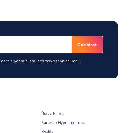
í
k
RZBANK
esellschaft
Odebírat
ní
lasíte s
podmínkami ochrany osobních údajů
ost
vna
í
Účty a konta
lna
ě
Kariéra v Hyponamiru.cz
í
Reality