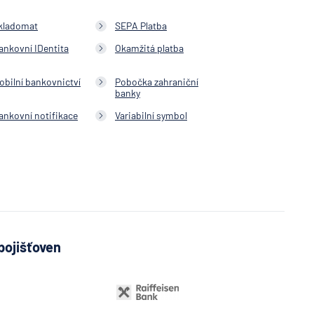
vna
kladomat
SEPA Platba
í
ankovní IDentita
Okamžitá platba
obilní bankovnictví
Pobočka zahraniční
banky
ankovní notifikace
Variabilní symbol
telská
vna
lna
lna
pojišťoven
ost
ovenská