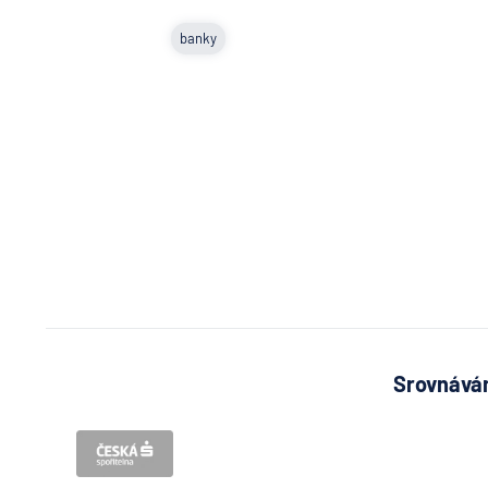
banky
Srovnávám