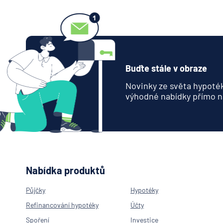
Buďte stále v obraze
Novinky ze světa hypoték
výhodné nabídky přímo n
Nabídka produktů
Půjčky
Hypotéky
Refinancování hypotéky
Účty
Spoření
Investice