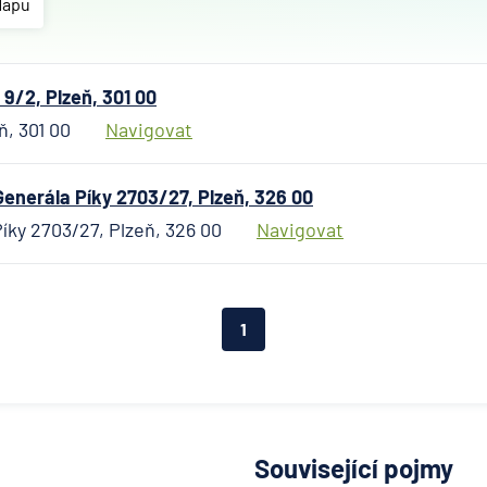
Mapu
Air
Bank
Allianz
9/2, Plzeň, 301 00
penzijní
společn
ň, 301 00
Navigovat
Allianz
pojišťo
enerála Píky 2703/27, Plzeň, 326 00
AWP
íky 2703/27, Plzeň, 326 00
Navigovat
P&C
Česká
republi
AXA
1
Assista
Banka
Credita
BNP
Paribas
Související pojmy
Cardif