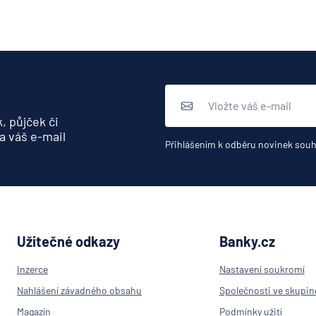
obchodn
banka
Citiban
COMME
Aktieng
ČSOB
Hypoteč
, půjček či
banka
a váš e-mail
Přihlášením k odběru novinek souh
ČSOB
Penzijní
společn
ČSOB
Pojišťo
Užitečné odkazy
Banky.cz
ČSOB
Poštovn
Inzerce
Nastavení soukromí
spořite
Nahlášení závadného obsahu
Společnosti ve skupin
ČSOB
Stavebn
Magazín
Podmínky užití