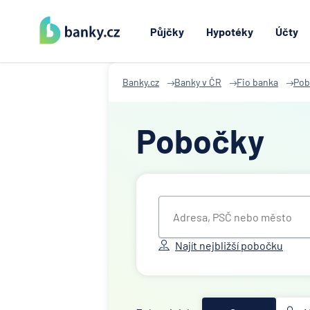
Půjčky
Hypotéky
Účty
Banky.cz
Banky v ČR
Fio banka
Pob
Pobočky
Najít nejbližší pobočku