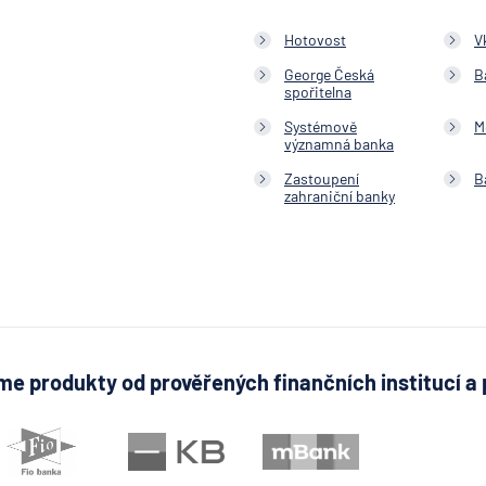
Pojišťo
Hotovost
V
Česká
exportn
George Česká
B
spořitelna
banka
Česká
Systémově
M
významná banka
národní
banka
Zastoupení
B
zahraniční banky
Česká
podnika
pojišťo
Česká
spořite
Česká
spořite
e produkty od prověřených finančních institucí a 
-
penzijní
společn
Českosl