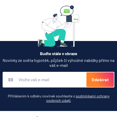
Buďte stále v obraze
Novinky ze světa hypoték, půjček či výhodné nabídky přímo na
váš e-mail
Odebírat
Přihlášením k odběru novinek souhlasíte s
podmínkami ochrany
osobních údajů