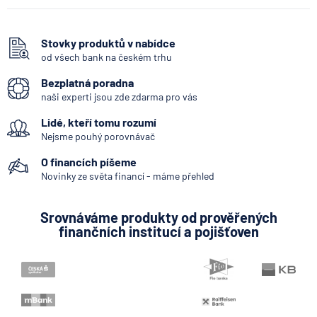
Hotovost
Bankomat
Stovky produktů v nabídce
od všech bank na českém trhu
George Česká spořitelna
Bezplatná poradna
Bankovní IDentita
naši experti jsou zde zdarma pro vás
Systémově významná banka
Lidé, kteří tomu rozumí
Kodex mobility klientů
Nejsme pouhý porovnávač
Mobilní bankovnictví
O financích píšeme
Pobočka zahraniční banky
Novinky ze světa financí - máme přehled
Zastoupení zahraniční banky
Srovnáváme produkty od prověřených
Bankovní notifikace
finančních institucí a pojišťoven
Variabilní symbol
KYC (Know Your Customer)