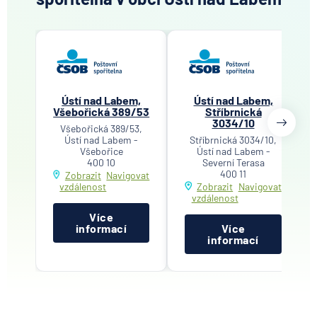
Ústí nad Labem,
Ústí nad Labem,
Všebořická 389/53
Stříbrnická
3034/10
Všebořická 389/53,
Ústí nad Labem -
Stříbrnická 3034/10,
Všebořice
Ústí nad Labem -
400 10
Severní Terasa
400 11
Zobrazit
Navigovat
vzdálenost
Zobrazit
Navigovat
vzdálenost
Více
informací
Více
informací