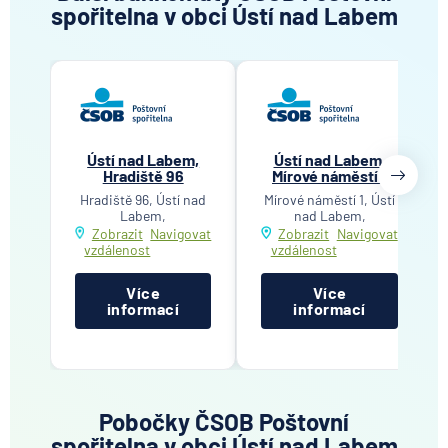
spořitelna v obci Ústí nad Labem
Ústí nad Labem,
Ústí nad Labem,
Hradiště 96
Mírové náměstí 1
Hradiště 96, Ústí nad
Mírové náměstí 1, Ústí
Labem,
nad Labem,
Zobrazit
Navigovat
Zobrazit
Navigovat
vzdálenost
vzdálenost
Více
Více
informací
informací
Pobočky ČSOB Poštovní
spořitelna v obci Ústí nad Labem