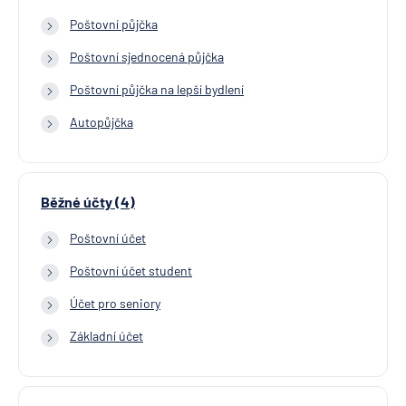
Poštovní půjčka
Poštovní sjednocená půjčka
Poštovní půjčka na lepší bydlení
Autopůjčka
Běžné účty (4)
Poštovní účet
Poštovní účet student
Účet pro seniory
Základní účet