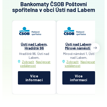
Bankomaty ČSOB Poštovní
spořitelna v obci Ústí nad Labem
Ústí nad Labem,
Ústí nad Labem,
Hradiště 96
Mírové náměstí 1
Hradiště 96, Ústí nad
Mírové náměstí 1, Ústí
Labem,
nad Labem,
Zobrazit
Navigovat
Zobrazit
Navigovat
vzdálenost
vzdálenost
Více
Více
informací
informací