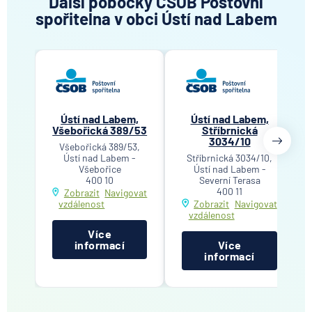
Další pobočky ČSOB Poštovní
spořitelna v obci Ústí nad Labem
Ústí nad Labem,
Ústí nad Labem,
Všebořická 389/53
Stříbrnická
3034/10
Všebořická 389/53,
Ústí nad Labem -
Stříbrnická 3034/10,
Všebořice
Ústí nad Labem -
400 10
Severní Terasa
400 11
Zobrazit
Navigovat
vzdálenost
Zobrazit
Navigovat
vzdálenost
Více
informací
Více
informací