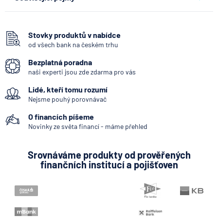
Hotovost
Bankomat
Stovky produktů v nabídce
od všech bank na českém trhu
SEPA Platba
Bezplatná poradna
George Česká spořitelna
naši experti jsou zde zdarma pro vás
Systémově významná banka
Lidé, kteří tomu rozumí
Kodex mobility klientů
Nejsme pouhý porovnávač
Zpoždění splátky
O financích píšeme
Mobilní bankovnictví
Novinky ze světa financí - máme přehled
Internetové bankovnictví - internetbanking
Srovnáváme produkty od prověřených
Zastoupení zahraniční banky
finančních institucí a pojišťoven
Bankovní notifikace
Variabilní symbol