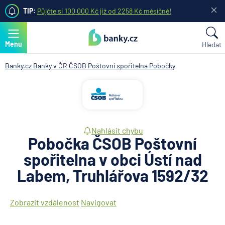
TIP:
Půjčte si 100 000 Kč již od 2258 Kč měsíčně!
Menu
Hledat
Banky.cz
Banky v ČR
ČSOB Poštovní spořitelna
Pobočky
Nahlásit chybu
Pobočka ČSOB Poštovní
spořitelna v obci Ústí nad
Labem, Truhlářova 1592/32
Zobrazit vzdálenost
Navigovat