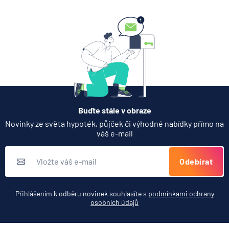
Buďte stále v obraze
Novinky ze světa hypoték, půjček či výhodné nabídky přímo na
váš e-mail
Odebírat
Přihlášením k odběru novinek souhlasíte s
podmínkami ochrany
osobních údajů