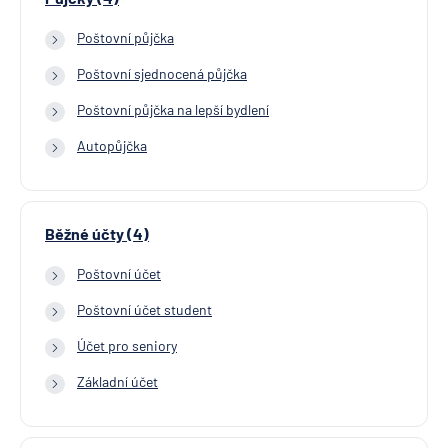
Poštovní půjčka
Poštovní sjednocená půjčka
Poštovní půjčka na lepší bydlení
Autopůjčka
Běžné účty (4)
Poštovní účet
Poštovní účet student
Účet pro seniory
Základní účet