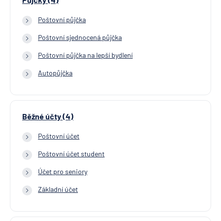
Poštovní půjčka
Poštovní sjednocená půjčka
Poštovní půjčka na lepší bydlení
Autopůjčka
Běžné účty (4)
Poštovní účet
Poštovní účet student
Účet pro seniory
Základní účet