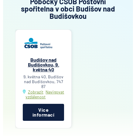
Pobočky ČSOB Poštovní
spořitelna v obci Budišov nad
Budišovkou
Budišov nad
Budišovkou, 9.
května 40
9. května 40, Budišov
nad Budišovkou, 747
87
Zobrazit
Navigovat
vzdálenost
Více
informací