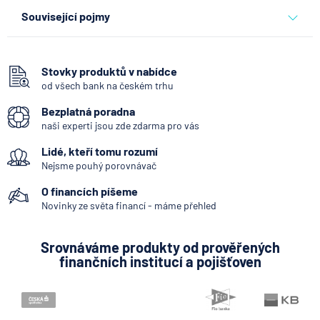
banky
Související pojmy
Hotovost
Vkladomat
Stovky produktů v nabídce
od všech bank na českém trhu
SEPA Platba
Bezplatná poradna
George Česká spořitelna
naši experti jsou zde zdarma pro vás
Bankovní IDentita
Lidé, kteří tomu rozumí
Okamžitá platba
Nejsme pouhý porovnávač
Systémově významná banka
O financích píšeme
Zpoždění splátky
Novinky ze světa financí - máme přehled
Mobilní bankovnictví
Srovnáváme produkty od prověřených
Internetové bankovnictví - internetbanking
finančních institucí a pojišťoven
Pobočka zahraniční banky
KYC (Know Your Customer)