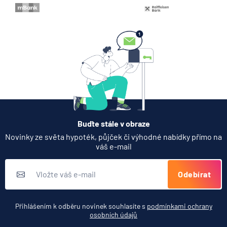
Buďte stále v obraze
Novinky ze světa hypoték, půjček či výhodné nabídky přímo na
váš e-mail
Odebírat
Přihlášením k odběru novinek souhlasíte s
podmínkami ochrany
osobních údajů