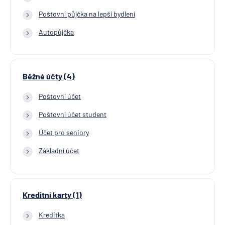
Poštovní půjčka na lepší bydlení
Autopůjčka
Běžné účty (4)
Poštovní účet
Poštovní účet student
Účet pro seniory
Základní účet
Kreditní karty (1)
Kreditka