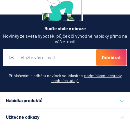
Buďte stále v obraze
Novinky ze světa hypoték, půjček či výhodné nabídky přímo na
váš e-mail
Odebírat
Přihlášením k odběru novinek souhlasíte s
podmínkami ochrany
osobních údajů
Nabídka produktů
Půjčky
Užitečné odkazy
Hypotéky
Inzerce