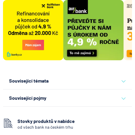
Související témata
banky
Související pojmy
Hotovost
Vkladomat
Stovky produktů v nabídce
od všech bank na českém trhu
SEPA Platba