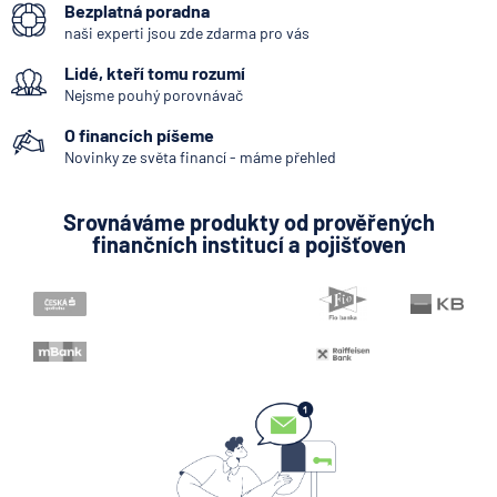
Bezplatná poradna
Bankovní IDentita
naši experti jsou zde zdarma pro vás
Okamžitá platba
Lidé, kteří tomu rozumí
Kodex mobility klientů
Nejsme pouhý porovnávač
Zpoždění splátky
O financích píšeme
Pobočka zahraniční banky
Novinky ze světa financí - máme přehled
Zastoupení zahraniční banky
Srovnáváme produkty od prověřených
Bankovní licence
finančních institucí a pojišťoven
Bankovní notifikace
Konstantní symbol