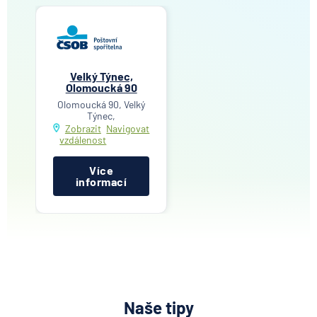
Velký Týnec,
Olomoucká 90
Olomoucká 90, Velký
Týnec,
Zobrazit
Navigovat
vzdálenost
Více
informací
Naše tipy