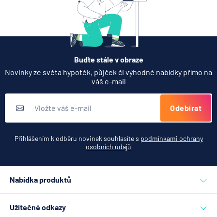
Buďte stále v obraze
Novinky ze světa hypoték, půjček či výhodné nabídky přímo na
váš e-mail
Odebírat
Přihlášením k odběru novinek souhlasíte s
podmínkami ochrany
osobních údajů
Nabídka produktů
Půjčky
Užitečné odkazy
Hypotéky