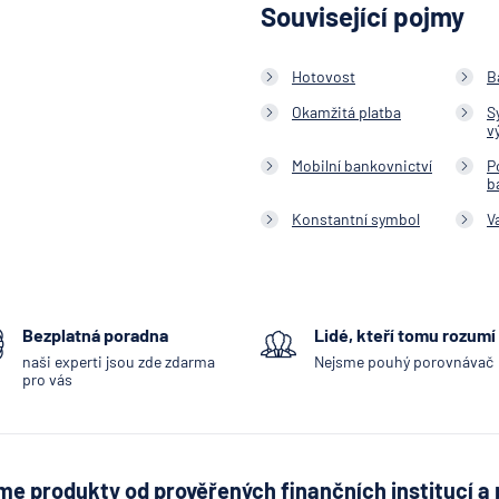
Související pojmy
Hotovost
B
Okamžitá platba
S
v
Mobilní bankovnictví
P
b
Konstantní symbol
V
Bezplatná poradna
Lidé, kteří tomu rozumí
naši experti jsou zde zdarma
Nejsme pouhý porovnávač
pro vás
e produkty od prověřených finančních institucí a 