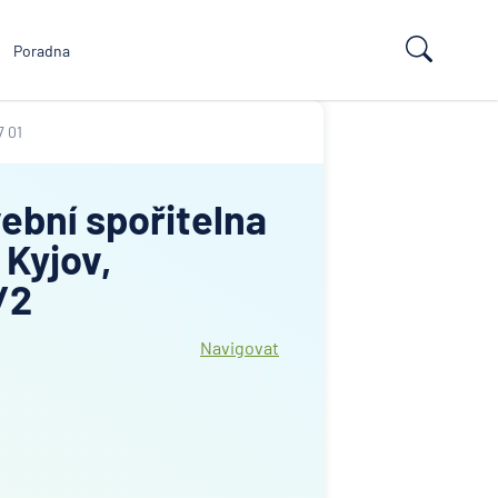
Poradna
7 01
ební spořitelna
 Kyjov,
/2
Navigovat