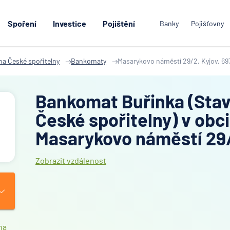
Spoření
Investice
Pojištění
Banky
Pojišťovny
na České spořitelny
Bankomaty
Masarykovo náměstí 29/2, Kyjov, 69
Bankomat Buřinka (Stav
České spořitelny) v obci
Masarykovo náměstí 29
Zobrazit vzdálenost
na