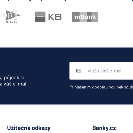
, půjček či
a váš e-mail
Přihlášením k odběru novinek souh
Užitečné odkazy
Banky.cz