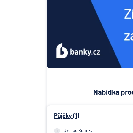
Nabídka prod
Půjčky (1)
Úvěr od Buřinky