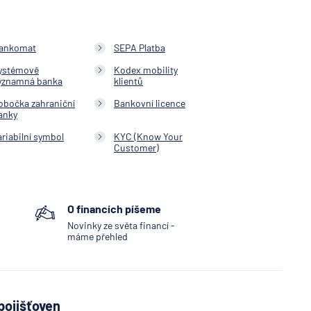
ankomat
SEPA Platba
ystémově
Kodex mobility
ýznamná banka
klientů
obočka zahraniční
Bankovní licence
anky
ariabilní symbol
KYC (Know Your
Customer)
O financích píšeme
Novinky ze světa financí -
máme přehled
pojišťoven