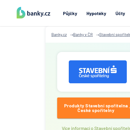
Půjčky
Hypotéky
Účty
Banky.cz
Banky v ČR
Stavební spořitel
Produkty Stavební spořitelna
České spořitelny
Více informací o Stavební spořitel