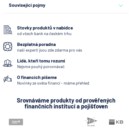
banky
Související pojmy
Hotovost
Vkladomat
Stovky produktů v nabídce
od všech bank na českém trhu
George Česká spořitelna
Bezplatná poradna
Systémově významná banka
naši experti jsou zde zdarma pro vás
Kodex mobility klientů
Lidé, kteří tomu rozumí
Zpoždění splátky
Nejsme pouhý porovnávač
Mobilní bankovnictví
O financích píšeme
Internetové bankovnictví - internetbanking
Novinky ze světa financí - máme přehled
Zastoupení zahraniční banky
Srovnáváme produkty od prověřených
Bankovní licence
finančních institucí a pojišťoven
Variabilní symbol
KYC (Know Your Customer)