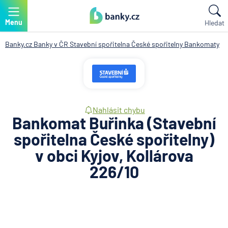
Menu
Hledat
Banky.cz
Banky v ČR
Stavební spořitelna České spořitelny
Bankomaty
Nahlásit chybu
Bankomat Buřinka (Stavební
spořitelna České spořitelny)
v obci Kyjov, Kollárova
226/10