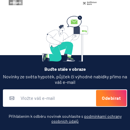
Buďte stále v obraze
Novinky ze světa hypoték, půjček či výhodné nabídky přímo na
váš e-mail
Odebírat
Přihlášením k odběru novinek souhlasíte s
podmínkami ochrany
osobních údajů