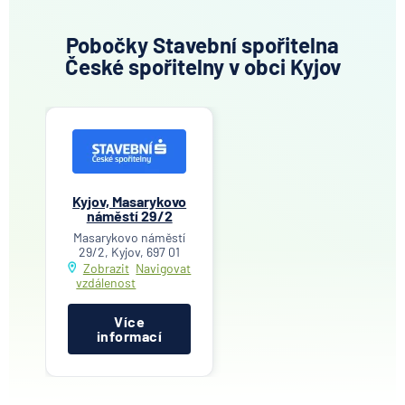
Pobočky Stavební spořitelna
České spořitelny v obci Kyjov
Kyjov, Masarykovo
náměstí 29/2
Masarykovo náměstí
29/2, Kyjov, 697 01
Zobrazit
Navigovat
vzdálenost
Více
informací