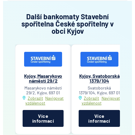
Další bankomaty Stavební
spořitelna České spořitelny v
obci Kyjov
Kyjov, Masarykovo
Kyjov, Svatoborská
náměstí 29/2
1379/104
Masarykovo náměstí
Svatoborská
29/2, Kyjov, 697 01
1379/104, Kyjov, 697 01
Zobrazit
Navigovat
Zobrazit
Navigovat
vzdálenost
vzdálenost
Více
Více
informací
informací