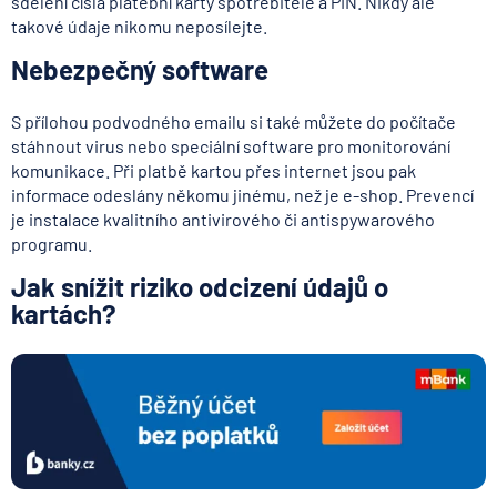
sdělení čísla platební karty spotřebitele a PIN. Nikdy ale
takové údaje nikomu neposílejte.
Nebezpečný software
S přílohou podvodného emailu si také můžete do počítače
stáhnout virus nebo speciální software pro monitorování
komunikace. Při platbě kartou přes internet jsou pak
informace odeslány někomu jinému, než je e-shop. Prevencí
je instalace kvalitního antivirového či antispywarového
programu.
Jak snížit riziko odcizení údajů o
kartách?