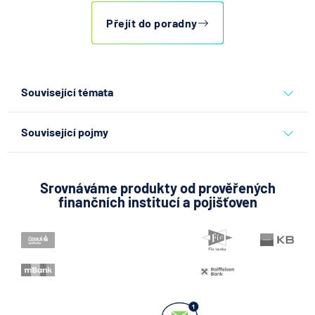
Přejít do poradny
Související témata
phishing
platební karta
karty
Související pojmy
Blokace karty
Debetní karta
Srovnáváme produkty od prověřených
finančních institucí a pojišťoven
Elektronická platební karta
Embosovaná platební karta
Kreditní karta
Platební karta
Zelená karta