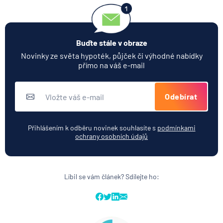
Buďte stále v obraze
Novinky ze světa hypoték, půjček či výhodné nabídky
přímo na váš e-mail
Odebírat
Přihlášením k odběru novinek souhlasíte s
podmínkami
ochrany osobních údajů
Líbil se vám článek? Sdílejte ho: