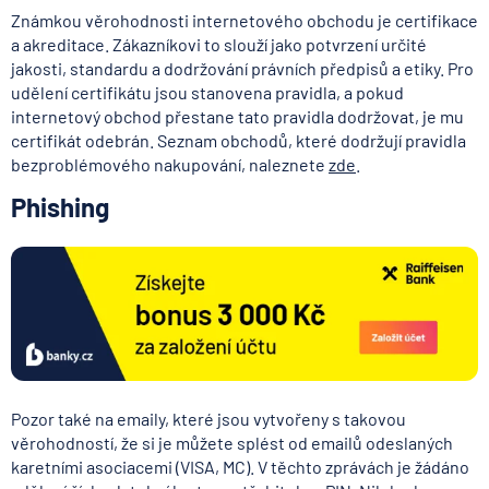
Známkou věrohodnosti internetového obchodu je certifikace
a akreditace. Zákazníkovi to slouží jako potvrzení určité
jakosti, standardu a dodržování právních předpisů a etiky. Pro
udělení certifikátu jsou stanovena pravidla, a pokud
internetový obchod přestane tato pravidla dodržovat, je mu
certifikát odebrán. Seznam obchodů, které dodržují pravidla
bezproblémového nakupování, naleznete
zde
.
Phishing
Pozor také na emaily, které jsou vytvořeny s takovou
věrohodností, že si je můžete splést od emailů odeslaných
karetními asociacemi (VISA, MC). V těchto zprávách je žádáno