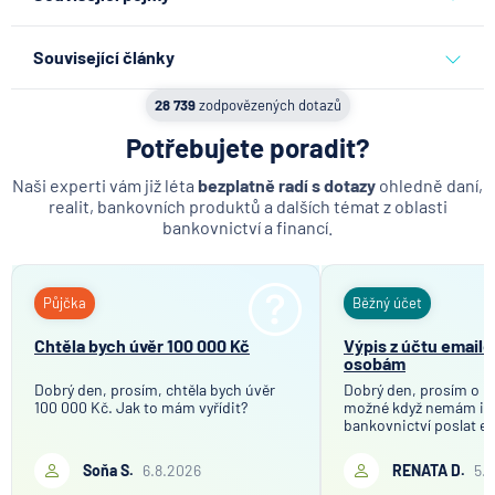
Blokace karty
Související články
Debetní karta
Partners Banka spouští
28 739
zodpovězených dotazů
Elektronická platební karta
nákup a prodej bitcoinu
přímo v Partners App
Potřebujete poradit?
Embosovaná platební karta
Kreditní karta
Naši experti vám již léta
bezplatně radí s dotazy
ohledně daní,
6.8.2026
Daně
realit, bankovních produktů a dalších témat z oblasti
Platební karta
bankovnictví a financí.
Když rozhoduje stres: nové
Zelená karta
triky bankovních
Doplňkové služby
podvodníků
Půjčka
Běžný účet
Google pay
6.8.2026
Banka
Chtěla bych úvěr 100 000 Kč
Výpis z účtu email
Fitbit pay
osobám
Xiaomi pay
Dobrý den, prosím, chtěla bych úvěr
Partners Banka spouští
Dobrý den, prosím o in
100 000 Kč. Jak to mám vyřídit?
možné když nemám in
termínovaný vklad 4,33 %
Virtuální platební karta
bankovnictví poslat e
p.a. na 6 měsíců
mého bankovního účtu
společnosti, které tot
Soňa S.
6.8.2026
RENATA D.
5.
5.8.2026
Daně
účelem ověření bankov