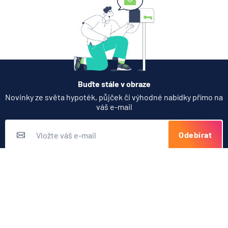
Doplňkové služby
Google pay
Fitbit pay
Xiaomi pay
Virtuální platební karta
Buďte stále v obraze
Novinky ze světa hypoték, půjček či výhodné nabídky přímo na
váš e-mail
Odebírat
Přihlášením k odběru novinek souhlasíte s
podmínkami ochrany
osobních údajů
Nabídka produktů