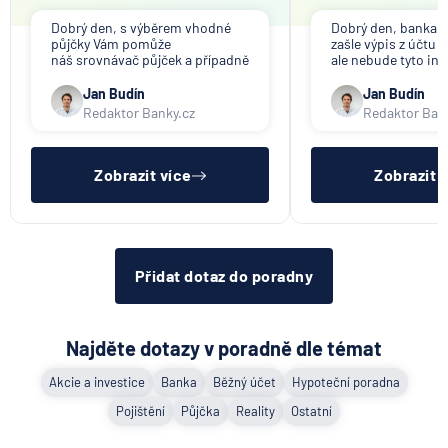
Děkuji
Dobrý den, s výběrem vhodné
Dobrý den, banka V
Jak dnes vykládat výsledky
půjčky Vám pomůže
zašle výpis z účtu n
zátěžových testů ČNB
náš srovnávač půjček a případně
ale nebude tyto in
též srovnávač nebankovních
poskytovat třetím 
půjček. Pro získání půjčky je
společnosti). Příp
Jan Budín
Jan Budín
5.8.2026
Banka
třeba mít dostatečný příjem,
přeposlání emailu 
Redaktor Banky.cz
Redaktor Ban
nebýt ve zkušební ani výpovědní
jiným osobám či s
lhůtě, mít čistý registr dlužník a
si již budete muset 
ideálně mít pracovn
sama.
Zobrazit všechny články
Zobrazit více
Zobrazit 
Přidat dotaz do poradny
Najděte dotazy v poradně dle témat
Akcie a investice
Banka
Běžný účet
Hypoteční poradna
Pojištění
Půjčka
Reality
Ostatní