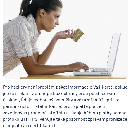
Pro hackery není problém získat informace o Vaší kartě, pokud
jste s ní platili v e-shopu bez ochrany proti počítačovým
útokům. Údaje mohou být zneužity a zákazník může přijít o
peníze z účtu. Platební kartou proto plaťte pouze u
zavedených prodejců, kteří šifrují údaje během platby pomocí
protokolu HTTPS
. Věnujte také pozornost zprávám prohlížeče
o neplatných certifikátech.