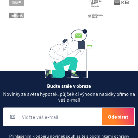
Buďte stále v obraze
Novinky ze světa hypoték, půjček či výhodné nabídky přímo na
váš e-mail
Odebírat
Přihlášením k odběru novinek souhlasíte s
podmínkami ochrany