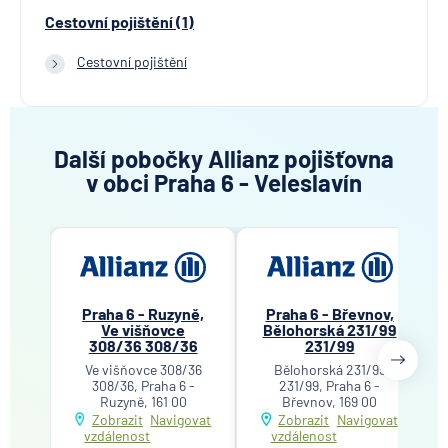
Cestovní pojištění (1)
Cestovní pojištění
Další pobočky Allianz pojišťovna
v obci Praha 6 - Veleslavín
Praha 6 - Ruzyně,
Praha 6 - Břevnov,
Ve višňovce
Bělohorská 231/99
308/36 308/36
231/99
Ve višňovce 308/36
Bělohorská 231/99
308/36, Praha 6 -
231/99, Praha 6 -
Ruzyně, 161 00
Břevnov, 169 00
Zobrazit
Navigovat
Zobrazit
Navigovat
vzdálenost
vzdálenost