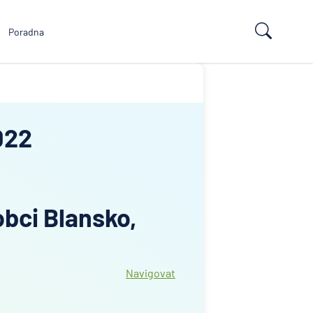
Poradna
022
bci Blansko,
Navigovat