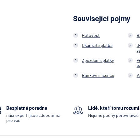
Související pojmy
Hotovost
B
Okamžitá platba
S
v
Zpoždění splátky
P
b
Bankovní licence
V
Bezplatná poradna
Lidé, kteří tomu rozumí
naši experti jsou zde zdarma
Nejsme pouhý porovnávač
pro vás