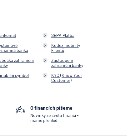
ankomat
SEPA Platba
ystémově
Kodex mobility
ýznamná banka
klientů
obočka zahraniční
Zastoupení
anky
zahraniční banky
ariabilní symbol
KYC (Know Your
Customer)
O financích píšeme
Novinky ze světa financí -
máme přehled