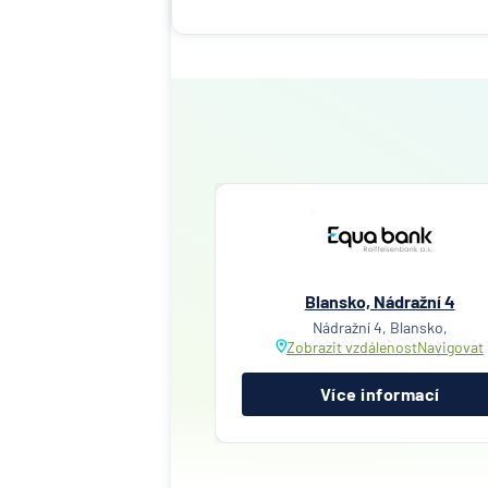
Blansko, Nádražní 4
Nádražní 4, Blansko,
Zobrazit vzdálenost
Navigovat
Více informací