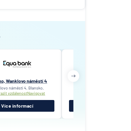
o
ko, Wanklovo náměstí 4
Blansko, Wanklovo nám. 1
lovo náměstí 4, Blansko,
Wanklovo nám. 1436, Blansko
azit vzdálenost
Navigovat
Zobrazit vzdálenost
Navigov
Více informací
Více informací