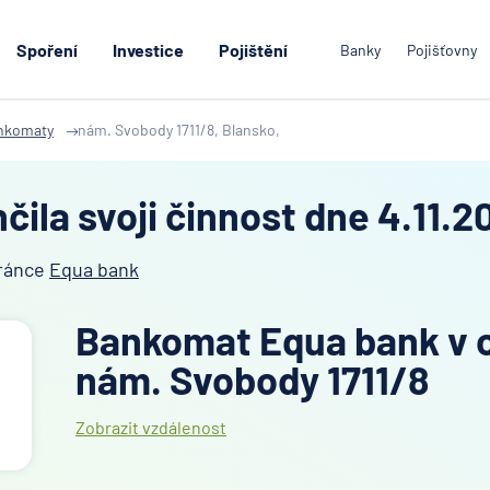
Spoření
Investice
Pojištění
Banky
Pojišťovny
nkomaty
nám. Svobody 1711/8, Blansko,
ila svoji činnost dne 4.11.2
tránce
Equa bank
Bankomat Equa bank v o
nám. Svobody 1711/8
Zobrazit vzdálenost