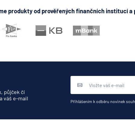
e produkty od prověřených finančních institucí a 
, půjček či
a váš e-mail
Přihlášením k odběru novinek souh