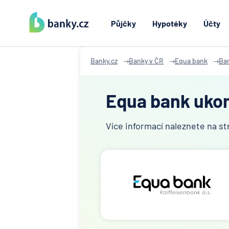
Půjčky
Hypotéky
Účty
Banky.cz
Banky v ČR
Equa bank
Ba
Equa bank ukonč
Více informací naleznete na s