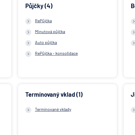
Půjčky (4)
B
RePůjčka
Minutová půjčka
Auto půjčka
RePůjčka - konsolidace
Termínovaný vklad (1)
J
Termínované vklady