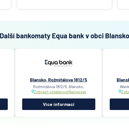
Další bankomaty Equa bank v obci Blansk
Blansko, Rožmitálova 1812/5
Blans
Rožmitálova 1812/5, Blansko,
Wank
Zobrazit vzdálenost
Navigovat
Zobr
Více informací