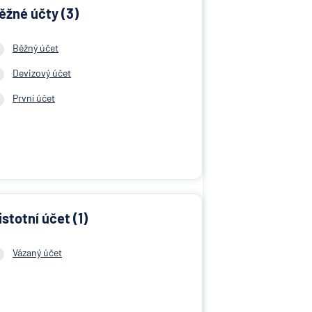
ěžné účty (3)
Běžný účet
Devizový účet
První účet
istotní účet (1)
Vázaný účet