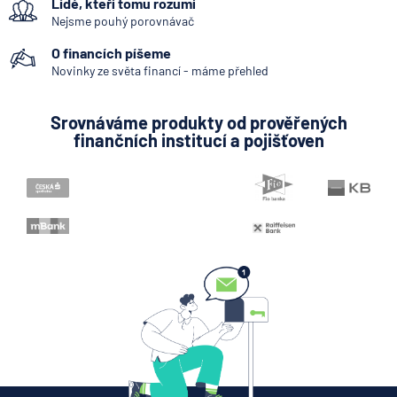
Lidé, kteří tomu rozumí
Zpoždění splátky
Nejsme pouhý porovnávač
Mobilní bankovnictví
O financích píšeme
Internetové bankovnictví - internetbanking
Novinky ze světa financí - máme přehled
Pobočka zahraniční banky
Srovnáváme produkty od prověřených
Zastoupení zahraniční banky
finančních institucí a pojišťoven
Konstantní symbol
Variabilní symbol