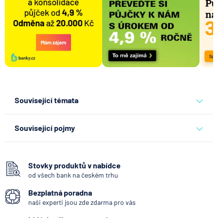
Související témata
banky
equa bank
Související pojmy
Bankomat
SEPA Platba
Stovky produktů v nabídce
od všech bank na českém trhu
Bankovní IDentita
Bezplatná poradna
Okamžitá platba
naši experti jsou zde zdarma pro vás
Kodex mobility klientů