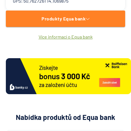
GPS: 50.7627261 14.1069875
Produkty Equa bank
Více informací o Equa bank
Nabídka produktů od Equa bank