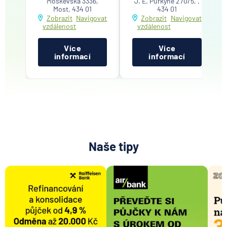
Moskevská 3336,
J. E. Purkyně 270/5, ,
Most, 434 01
434 01
Zobrazit
Navigovat
Zobrazit
Navigovat
vzdálenost
vzdálenost
Více
Více
informací
informací
Naše tipy