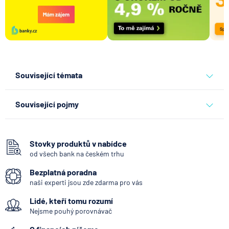
Související témata
banky
fio banka
Související pojmy
Hotovost
Bankomat
Stovky produktů v nabídce
od všech bank na českém trhu
Vkladomat
Bezplatná poradna
SEPA Platba
naši experti jsou zde zdarma pro vás
Bankovní IDentita
Lidé, kteří tomu rozumí
Kodex mobility klientů
Nejsme pouhý porovnávač
Zpoždění splátky