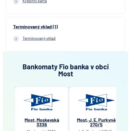
Kreditní karta
Termínovaný vklad (1)
Termínovaný vklad
Bankomaty Fio banka v obci
Most
Most, Moskevská
Most, J. E. Purkyně
3336
270/5