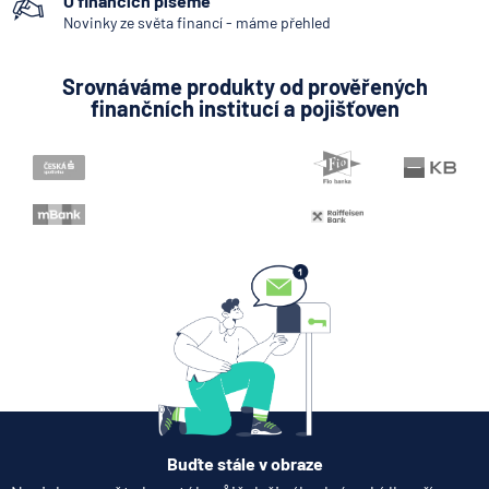
O financích píšeme
Mobilní bankovnictví
Novinky ze světa financí - máme přehled
Pobočka zahraniční banky
Srovnáváme produkty od prověřených
Zastoupení zahraniční banky
finančních institucí a pojišťoven
Bankovní licence
Konstantní symbol
Buďte stále v obraze