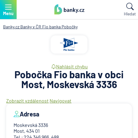
Menu
Hledat
Banky.cz
Banky v ČR
Fio banka
Pobočky
Nahlásit chybu
Pobočka Fio banka v obci
Most, Moskevská 3336
Zobrazit vzdálenost
Navigovat
Adresa
Moskevská 3336
Most, 434 01
Tel.: 224 346 966, 488