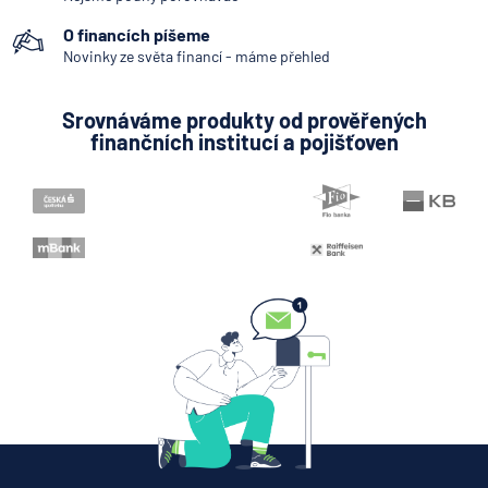
Pobočka zahraniční banky
O financích píšeme
Bankovní licence
Novinky ze světa financí - máme přehled
Bankovní notifikace
Srovnáváme produkty od prověřených
Konstantní symbol
finančních institucí a pojišťoven
Variabilní symbol
KYC (Know Your Customer)