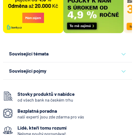
Související témata
banky
fio banka
Související pojmy
Hotovost
Bankomat
Stovky produktů v nabídce
od všech bank na českém trhu
Vkladomat
Bezplatná poradna
SEPA Platba
naši experti jsou zde zdarma pro vás
George Česká spořitelna
Lidé, kteří tomu rozumí
Bankovní IDentita
Nejsme pouhý porovnávač