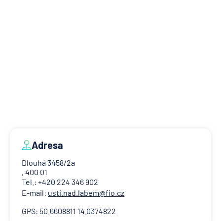
Adresa
Dlouhá 3458/2a
, 400 01
Tel.: +420 224 346 902
E-mail:
usti.nad.labem@fio.cz
GPS: 50.6608811 14.0374822