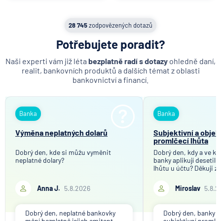
28 745
zodpovězených dotazů
Potřebujete poradit?
Naši experti vám již léta
bezplatně radí s dotazy
ohledně daní,
realit, bankovních produktů a dalších témat z oblasti
bankovnictví a financí.
Banka
Banka
Výměna neplatných dolarů
Subjektivní a objek
promlčecí lhůta
Dobrý den, kde si můžu vyměnit
Dobrý den, kdy a ve kt
neplatné dolary?
banky aplikují desetil
lhůtu u účtu? Děkuji z
Anna J.
5.8.2026
Miroslav
5.8.2
Dobrý den, neplatné bankovky
Dobrý den, banky ap
mění bezplatně jejich emitent
subjektivní promlče