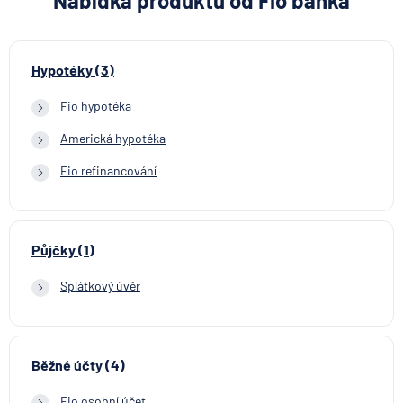
Nabídka produktů od Fio banka
Hypotéky (3)
Fio hypotéka
Americká hypotéka
Fio refinancování
Půjčky (1)
Splátkový úvěr
Běžné účty (4)
Fio osobní účet