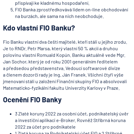
přispívají ke kladnému hospodaření.
FIO Banka zprostředkovává lidem on-line obchodování
na burzách, ale sama na nich neobchoduje.
Kdo vlastní FIO Banku?
Fio Banku vlastní dva čeští majitelé, kteří stáli u jejího zrodu.
Je to RNDr. Petr Marsa, který vlastní 50 % akcií a druhou
polovinu vlastní Romuald Kopún. Banku aktuálně vede Mgr.
Jan Sochor, který je od roku 2001 generálním ředitelem
a předsedou představenstva. Vedoucí softwarové divize
a členem dozorčí rady je Ing. Ján Franek. Všichni čtyři výše
jmenovaní stáli u založení Finanční skupiny FIO a absolvovali
Matematicko-fyzikální fakultu Univerzity Karlovy v Praze.
Ocenění FIO Banky
3 Zlaté koruny 2022 za osobní účet, podnikatelský úvěr
a investiční aplikaci e-Broker. Rovněž Stříbrná koruna
2022 za účet pro podnikatele
1 Zlatá koruna za Podnikatelský účet FIO a 2 Stříbrné