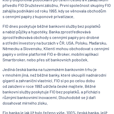
přivedlo FIO Družstevní záložnu. První společnost skupiny FIO
zahájila podnikání od roku 1993, kdy se věnovala obchodům
s cennými papíry z kuponové privatizace.
FIO dnes poskytuje běžné bankovní služby bez poplatků
a nabízí půjčky a hypotéky. Banka zprostředkovává
zprostředkovává obchody s cennými papíry pro drobné
a střední investory na burzách v ČR, USA, Polsku, Maďarsku,
Německu a Slovensku. Klienti mohou obchodovat s cennými
papíry v online platformě FIO e-Broker, mobilní aplikaci
Smartbroker, nebo přes síť bankovních poboček.
Jediná česká banka na tuzemském bankovním trhu je
v mnohém jiná, než běžné banky, které skoupili nadnárodní
giganti a zahraniční vlastníci. FIO si po po celou dobu
od založení v roce 1993 udržela české majitele. Běžné
bankovní služby poskytuje FIO bez poplatků, a přichází s
různými bankovními inovacemi. Dlouhodobě se jí daří
dosahovat mírného zisku.
Fio banka je jak již bylo řečeno výše, 100% česká banka, jejíž