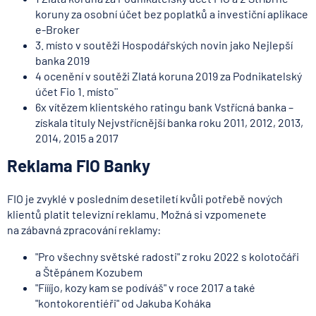
koruny za osobní účet bez poplatků a investiční aplikace
e-Broker
3. místo v soutěži Hospodářských novin jako Nejlepší
banka 2019
4 ocenění v soutěži Zlatá koruna 2019 za Podnikatelský
účet Fio 1. místo¨
6x vítězem klientského ratingu bank Vstřícná banka –
získala tituly Nejvstřícnější banka roku 2011, 2012, 2013,
2014, 2015 a 2017
Reklama FIO Banky
FIO je zvyklé v posledním desetiletí kvůli potřebě nových
klientů platit televizní reklamu. Možná si vzpomenete
na zábavná zpracování reklamy:
"Pro všechny světské radosti" z roku 2022 s kolotočáři
a Štěpánem Kozubem
"Fíííjo, kozy kam se podíváš" v roce 2017 a také
"kontokorentiéři" od Jakuba Koháka