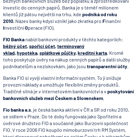
běžných bankovních služeb bez poplatků a zprostředkování
investic do cenných papírů. Banka je s téměř milionem
klientů již pátou největší na trhu, kde
podniká od roku
2010.
Název banky kdysi vznikl jako zkratka pro
F
inanční
I
nvestiční
O
perace (FIO).
FIO Banka
nabízí bankovní produkty v těchto kategoriích:
běžný účet
,
spořící účet
,
termínovaný
vklad
,
hypotéka
,
splátkové půjčky
,
kreditní karta
. Kromě
toho poskytuje úvěry na nákup cenných papírů a další služby
podnikatelům a neziskovkám, jako jsou
transparentní účty
.
Banka FIO si vyvíjí vlastní informační systém. To jí snižuje
provozní náklady a umožňuje flexibilní změny produktů.
Tradičně silná je v internetovém bankovnictví a v
poskytování
bankovních služeb mezi Českem a Slovenskem
.
Fio banka a.s
. je česká banka aktivní v ČR a SR od roku 2010,
se sídlem v Praze. Do té doby fungovala jako Spořitelní a
úvěrové družstvo FIO a současně jako Burzovní společnost
FIO. V roce 2006 FIO koupilo mimoburzovní trh RM Systém,
který disponoval pobočkami po celém Česku a k zákazníkům