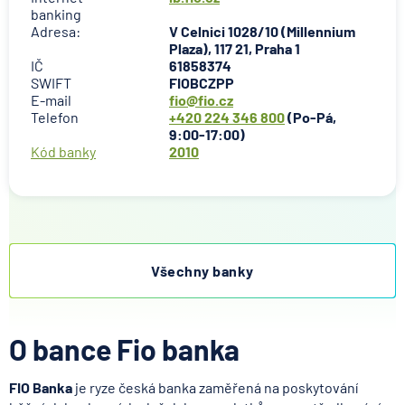
banking
Adresa:
V Celnici 1028/10 (Millennium
Plaza), 117 21, Praha 1
IČ
61858374
SWIFT
FIOBCZPP
E-mail
fio@fio.cz
Telefon
+420 224 346 800
(Po-Pá,
9:00-17:00)
Kód banky
2010
Všechny banky
O bance Fio banka
FIO Banka
je ryze česká banka zaměřená na poskytování