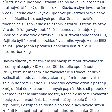
důrazu na dlouhodobou stabilitu se po několika letech z FIO
stal největší český on-line broker. Služba malým investorům
v česku přišla vhod, když v kuponové privatizaci právě nabyli
akcie několika tisíc českých podniků. Snaha o rozšíření
finančních služeb vedla k založení vlastní družstevní záložny.
V té době fungovaly souběžně 2 licencované subjekty -
Spořitelní a úvěrové družstvo FIO a Burzovní společnost FIO.
Majitelé byli šikovní a na základě vlastního vývoje v roce 1998
spustili jako jedna z prvních finančních institucí v ČR
Internetbanking.
Dalším důležitým mezníkem byl nákup mimoburzovního trhu
s cennými papíry. FIO v roce 2006 koupilo společnost
RM Systém, na kterém jeho zakladatelé o třináct let dříve
začínali obchodovat. Tehdy „skomírající“ mimoburzovní trh
se díky dobrému vedení FIO podařilo výrazně oživit a později
z něj udělat českou burzu cenných papírů. Jde o síť poboček
v téměř každém okresním městě, a začala díky tomu okamžitě
poskytovat investiční a bankovní služby po celé České
republice. Postupně se dostala do stadia, kdy dávalo smysl
změnit Finanční institut na plnohodnotnou banku. Stalo