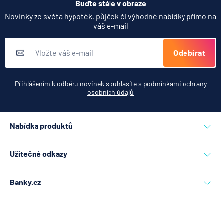
Buďte stále v obraze
Novinky ze světa hypoték, půjček či výhodné nabídky přímo na
váš e-mail
Odebírat
Přihlášením k odběru novinek souhlasíte s
podmínkami ochrany
osobních údajů
Nabídka produktů
Půjčky
Užitečné odkazy
Hypotéky
Inzerce
Refinancování hypotéky
Banky.cz
Nahlášení závadného obsahu
Účty
Nastavení soukromí
Magazín
Spoření
Účty a konta
Slovník
Investice