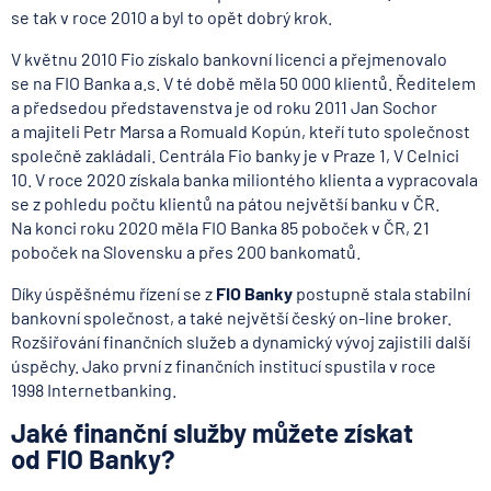
se tak v roce 2010 a byl to opět dobrý krok.
V květnu 2010 Fio získalo bankovní licenci a přejmenovalo
se na FIO Banka a.s. V té době měla 50 000 klientů. Ředitelem
a předsedou představenstva je od roku 2011 Jan Sochor
a majiteli Petr Marsa a Romuald Kopún, kteří tuto společnost
společně zakládali. Centrála Fio banky je v Praze 1, V Celnici
10. V roce 2020 získala banka miliontého klienta a vypracovala
se z pohledu počtu klientů na pátou největší banku v ČR.
Na konci roku 2020 měla FIO Banka 85 poboček v ČR, 21
poboček na Slovensku a přes 200 bankomatů.
Díky úspěšnému řízení se z
FIO Banky
postupně stala stabilní
bankovní společnost, a také největší český on-line broker.
Rozšiřování finančních služeb a dynamický vývoj zajistili další
úspěchy. Jako první z finančních institucí spustila v roce
1998 Internetbanking.
Jaké finanční služby můžete získat
od FIO Banky?