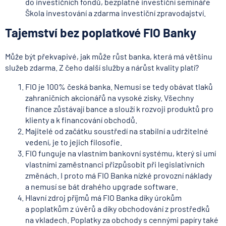
do investičních fondů, bezplatné investiční semináře
Škola investování a zdarma investiční zpravodajství.
Tajemství bez poplatkové FIO Banky
Může být překvapivé, jak může růst banka, která má většinu
služeb zdarma. Z čeho další služby a nárůst kvality platí?
FIO je 100% česká banka. Nemusí se tedy obávat tlaků
zahraničních akcionářů na vysoké zisky. Všechny
finance zůstávají bance a slouží k rozvoji produktů pro
klienty a k financování obchodů.
Majitelé od začátku soustředí na stabilní a udržitelné
vedení, je to jejich filosofie.
FIO funguje na vlastním bankovní systému, který si umí
vlastními zaměstnanci přizpůsobit při legislativních
změnách. I proto má FIO Banka nízké provozní náklady
a nemusí se bát drahého upgrade software.
Hlavní zdroj příjmů má FIO Banka díky úrokům
a poplatkům z úvěrů a díky obchodování z prostředků
na vkladech. Poplatky za obchody s cennými papíry také