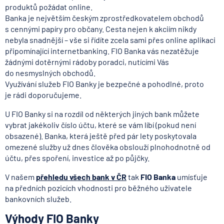
produktů požádat online.
Banka je největším českým zprostředkovatelem obchodů
s cennými papíry pro občany. Cesta nejen k akciím nikdy
nebyla snadnější – vše si řídíte zcela sami přes online aplikaci
připomínající internetbanking. FIO Banka vás nezatěžuje
žádnými dotěrnými rádoby poradci, nutícími Vás
do nesmyslných obchodů.
Využívání služeb FIO Banky je bezpečné a pohodlné, proto
je rádi doporučujeme.
U FIO Banky si na rozdíl od některých jiných bank můžete
vybrat jakékoliv číslo účtu, které se vám líbí (pokud není
obsazené). Banka, která ještě před pár lety poskytovala
omezené služby už dnes člověka obslouží plnohodnotně od
účtu, přes spoření, investice až po půjčky.
V našem
přehledu všech bank v ČR
tak
FIO B
anka
umísťuje
na předních pozicích vhodnosti pro běžného uživatele
bankovních služeb.
Výhody FIO Banky