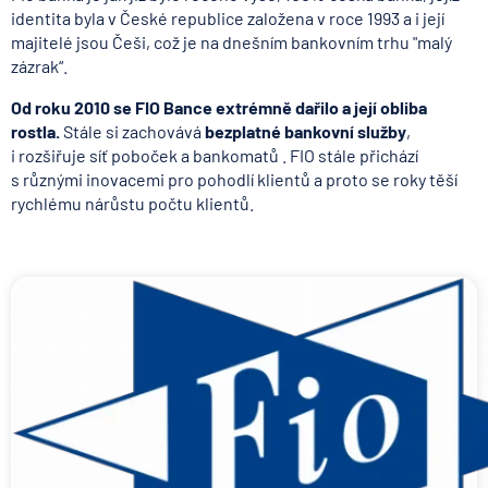
identita byla v České republice založena v roce 1993 a i její
majitelé jsou Češi, což je na dnešním bankovním trhu "malý
zázrak“.
Od roku 2010 se FIO Bance extrémně dařilo a její obliba
rostla.
Stále si zachovává
bezplatné bankovní služby
,
i rozšiřuje síť poboček a bankomatů . FIO stále přichází
s různými inovacemi pro pohodlí klientů a proto se roky těší
rychlému nárůstu počtu klientů.