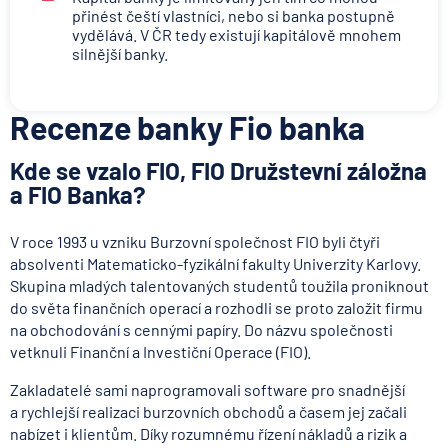
přinést čeští vlastníci, nebo si banka postupně
vydělává. V ČR tedy existují kapitálově mnohem
silnější banky.
Recenze banky Fio banka
Kde se vzalo FIO, FIO Družstevní záložna
a FIO Banka?
V roce 1993 u vzniku Burzovní společnost FIO byli čtyři
absolventi Matematicko-fyzikální fakulty Univerzity Karlovy.
Skupina mladých talentovaných studentů toužila proniknout
do světa finančních operací a rozhodli se proto založit firmu
na obchodování s cennými papíry. Do názvu společnosti
vetknuli Finanční a Investiční Operace (FIO).
Zakladatelé sami naprogramovali software pro snadnější
a rychlejší realizaci burzovních obchodů a časem jej začali
nabízet i klientům. Díky rozumnému řízení nákladů a rizik a