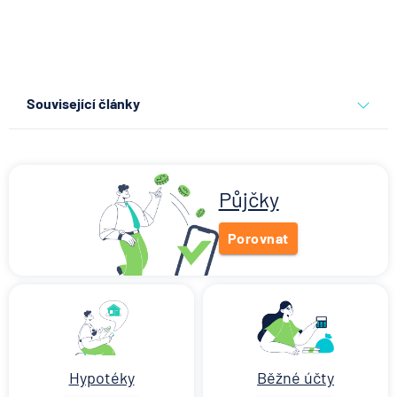
Související články
Co se děje po nahlášení
podvodu v Air Bank
7.8.2026
Běžný účet
Půjčky
Porovnat
ČNB ponechala úroky,
klíčový je ale výhled inflace
7.8.2026
Hypotéka
Hypotéky
Běžné účty
Partners Banka spouští
nákup a prodej bitcoinu