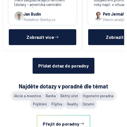
(dolary - americká centrální
roky např. v situac
banka). V ČR nikdo tuto službu
svou činnost a vyzýv
nenabízí (ani na komerční bázi).
výběru peněz. Obje
Jan Budín
Petr Jermář
promlčecí lhůta 10 l
Redaktor Banky.cz
Hlavní analyti
aplikována plošně 
pro konec anonym
vkladních knížek.
Zobrazit více
Zobrazit 
Přidat dotaz do poradny
Najděte dotazy v poradně dle témat
Akcie a investice
Banka
Běžný účet
Hypoteční poradna
Pojištění
Půjčka
Reality
Ostatní
Přejít do poradny