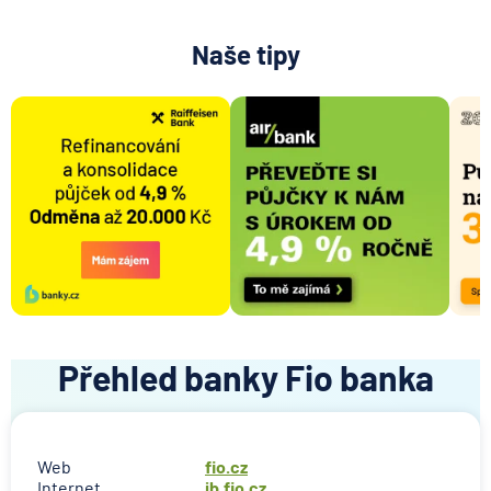
Naše tipy
Přehled banky Fio banka
Web
fio.cz
Internet
ib.fio.cz