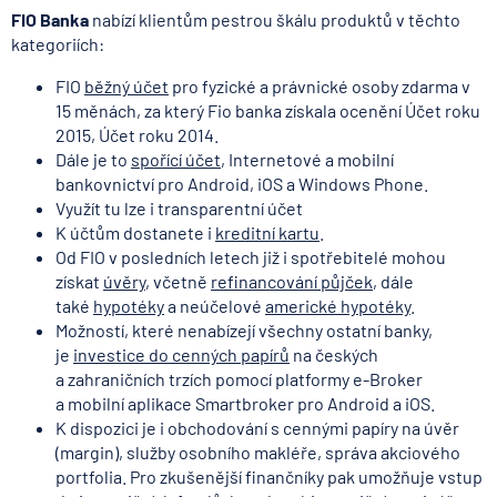
FIO Banka
nabízí klientům pestrou škálu produktů v těchto
kategoriích:
FIO
běžný účet
pro fyzické a právnické osoby zdarma v
15 měnách, za který Fio banka získala ocenění Účet roku
2015, Účet roku 2014.
Dále je to
spořící účet
, Internetové a mobilní
bankovnictví pro Android, iOS a Windows Phone.
Využít tu lze i transparentní účet
K účtům dostanete i
kreditní kartu
.
Od FIO v posledních letech již i spotřebitelé mohou
získat
úvěry
, včetně
refinancování půjček
, dále
také
hypotéky
a neúčelové
americké hypotéky
.
Možností, které nenabízejí všechny ostatní banky,
je
investice do cenných papírů
na českých
a zahraničních trzích pomocí platformy e-Broker
a mobilní aplikace Smartbroker pro Android a iOS.
K dispozici je i obchodování s cennými papíry na úvěr
(margin), služby osobního makléře, správa akciového
portfolia. Pro zkušenější finančníky pak umožňuje vstup