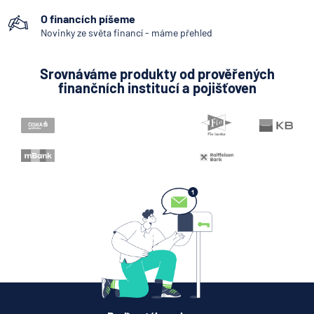
Kodex mobility klientů
O financích píšeme
Zpoždění splátky
Novinky ze světa financí - máme přehled
Internetové bankovnictví - internetbanking
Srovnáváme produkty od prověřených
Bankovní notifikace
finančních institucí a pojišťoven
Konstantní symbol
KYC (Know Your Customer)