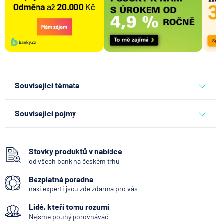
Související témata
banky
moneta money bank
Související pojmy
Hotovost
Bankomat
Stovky produktů v nabídce
od všech bank na českém trhu
Vkladomat
Bezplatná poradna
SEPA Platba
naši experti jsou zde zdarma pro vás
Bankovní IDentita
Lidé, kteří tomu rozumí
Okamžitá platba
Nejsme pouhý porovnávač