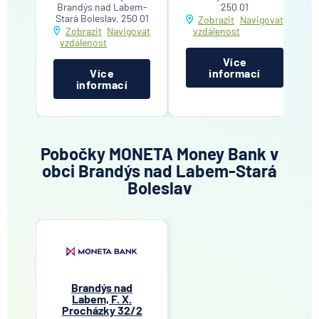
Brandýs nad Labem-
250 01
Stará Boleslav, 250 01
Zobrazit
Navigovat
Zobrazit
Navigovat
vzdálenost
vzdálenost
Více
Více
informací
informací
Pobočky MONETA Money Bank v
obci Brandýs nad Labem-Stará
Boleslav
Brandýs nad
Labem, F. X.
Procházky 32/2