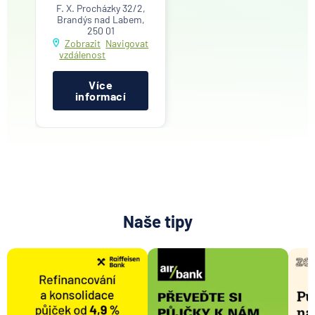
F. X. Procházky 32/2,
Brandýs nad Labem,
250 01
Zobrazit
Navigovat
vzdálenost
Více
informací
Naše tipy