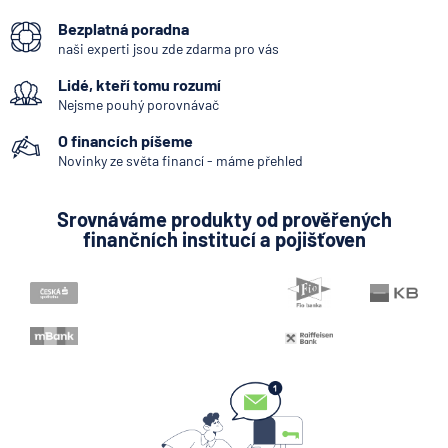
Bankovní IDentita
Bezplatná poradna
Systémově významná banka
naši experti jsou zde zdarma pro vás
Kodex mobility klientů
Lidé, kteří tomu rozumí
Zpoždění splátky
Nejsme pouhý porovnávač
Mobilní bankovnictví
O financích píšeme
Internetové bankovnictví - internetbanking
Novinky ze světa financí - máme přehled
Bankovní licence
Srovnáváme produkty od prověřených
Bankovní notifikace
finančních institucí a pojišťoven
Konstantní symbol
KYC (Know Your Customer)