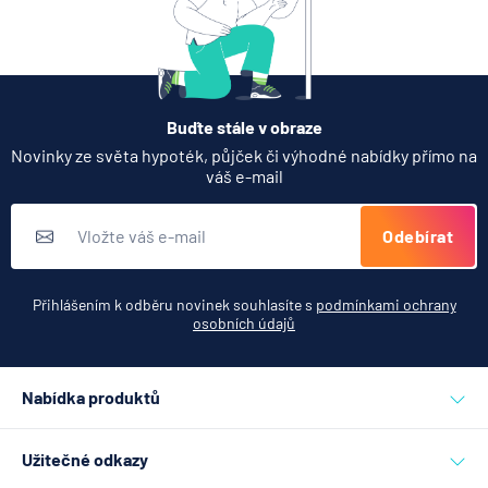
Buďte stále v obraze
Novinky ze světa hypoték, půjček či výhodné nabídky přímo na
váš e-mail
Odebírat
Přihlášením k odběru novinek souhlasíte s
podmínkami ochrany
osobních údajů
Nabídka produktů
Půjčky
Užitečné odkazy
Hypotéky