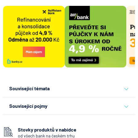
Související témata
banky
Související pojmy
Hotovost
Bankomat
Stovky produktů v nabídce
od všech bank na českém trhu