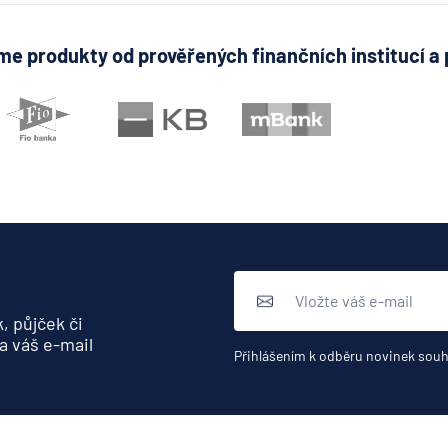
pro ČR
Direct pojišť
e produkty od prověřených finančních institucí a 
Fio banka
Generali čes
pojišťovna
Generali penz
společnost
HALALI
Hasičská vzá
pojišťovna
HDI Versiche
HSBC Bank pl
, půjček či
pobočka Pra
a váš e-mail
Přihlášením k odběru novinek souh
ING Bank N. V
J&T BANKA
KB Penzijní