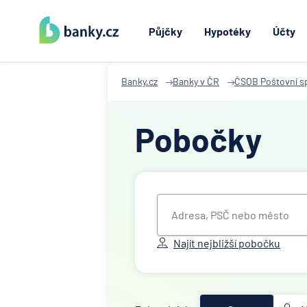
Půjčky
Hypotéky
Účty
Banky.cz
Banky v ČR
ČSOB Poštovní sp
Pobočky
Najít nejbližší pobočku