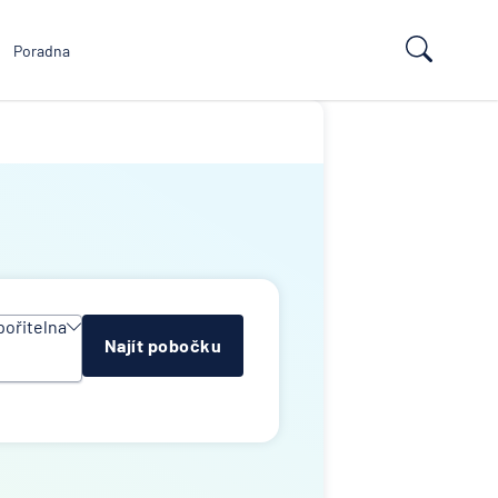
Poradna
pořitelna
Najít pobočku
ituce
n Group
ní