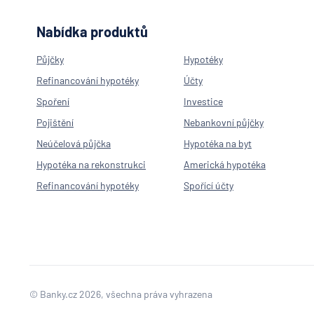
Nabídka produktů
Půjčky
Hypotéky
Refinancování hypotéky
Účty
Spoření
Investice
Pojištění
Nebankovní půjčky
Neúčelová půjčka
Hypotéka na byt
Hypotéka na rekonstrukci
Americká hypotéka
Refinancování hypotéky
Spořící účty
© Banky.cz 2026, všechna práva vyhrazena