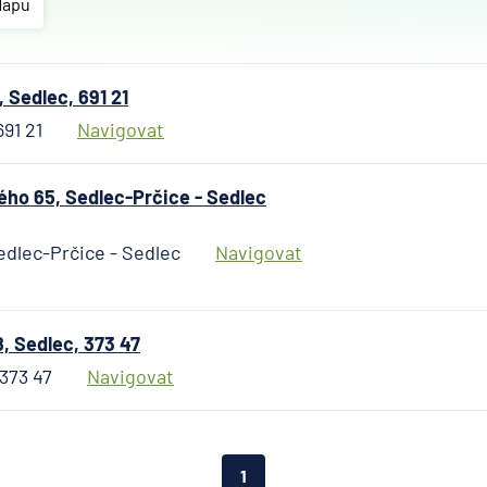
společnost
Mapu
Allianz pojiš
AWP P&C Če
republika
 Sedlec, 691 21
AXA Assista
691 21
Navigovat
Banka Credit
BNP Paribas 
o 65, Sedlec-Prčice - Sedlec
Pojišťovna
Česká export
dlec-Prčice - Sedlec
Navigovat
banka
Česká národn
Česká podnik
, Sedlec, 373 47
pojišťovna
 373 47
Navigovat
Česká spořit
Česká spořite
penzijní spol
1
Českosloven