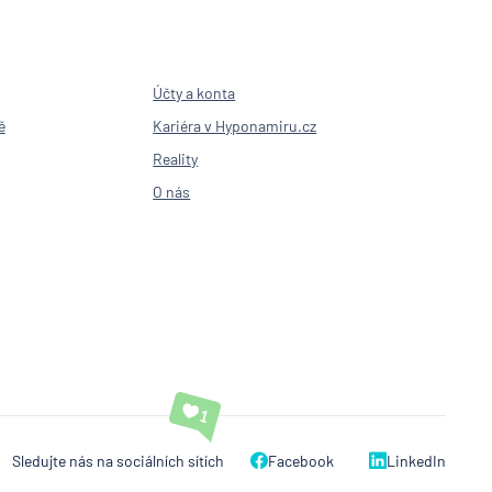
nka
išťovna
Účty a konta
ě
Kariéra v Hyponamiru.cz
Reality
O nás
pe
ida
itelna
ey Bank
bní
ojová
Sledujte nás na sociálních sítích
Facebook
LinkedIn
í