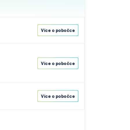
ťovna
ská
Více o pobočce
nce
as
Cardif
Více o pobočce
ní
í banka
atelská
Více o pobočce
elna
lna -
ečnost
ská