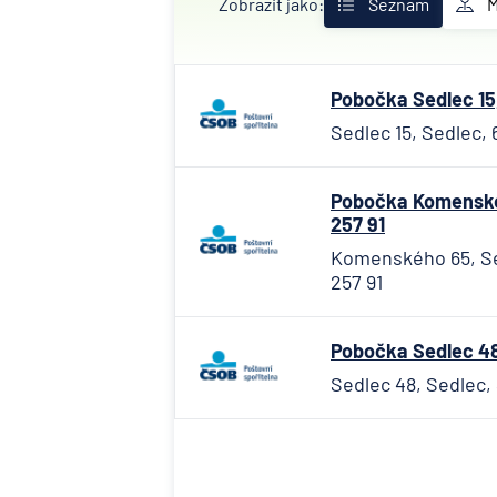
Zobrazit jako:
Seznam
Pobočka Sedlec 15,
Sedlec 15, Sedlec, 
Pobočka Komenskéh
257 91
Komenského 65, Se
257 91
Pobočka Sedlec 48
Sedlec 48, Sedlec,