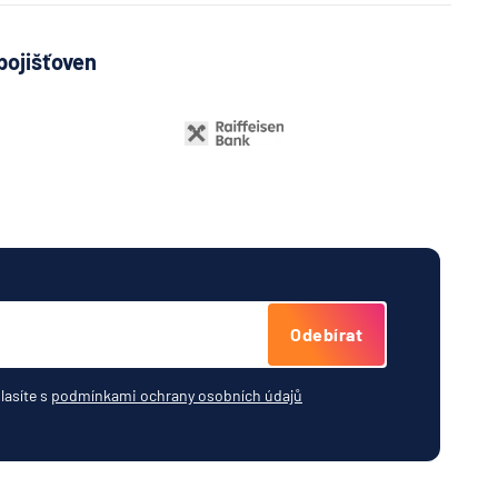
ovna
pojišťoven
ká
ijní
jemná
rung AG
Odebírat
c -
ha
lasíte s
podmínkami ochrany osobních údajů
.