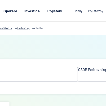
Spoření
Investice
Pojištění
Banky
Pojišťovny
ořitelna
Pobočky
Sedlec
ČSOB Poštovní s
Všechny inst
ACE Europea
Ltd
Air Bank
Allianz penzij