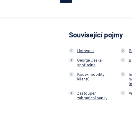
obchodní ban
Citibank
COMMERZBA
Aktiengesell
Související pojmy
ČSOB Hypote
banka
Hotovost
B
ČSOB Penzijn
společnost
George Česká
B
spořitelna
ČSOB Pojišťo
Kodex mobility
I
ČSOB Poštov
klientů
b
i
spořitelna
ČSOB Staveb
Zastoupení
V
zahraniční banky
spořitelna
D.A.S. právní
ochrana, pob
ERGO Versic
Aktiengesell