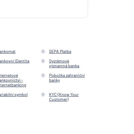
ka
NK
schaft
ční
ankomat
SEPA Platba
í
ankovní IDentita
Systémově
významná banka
vna
nternetové
Pobočka zahraniční
ní
ankovnictví -
banky
nternetbanking
ní
ariabilní symbol
KYC (Know Your
Customer)
očka
herung
schaft