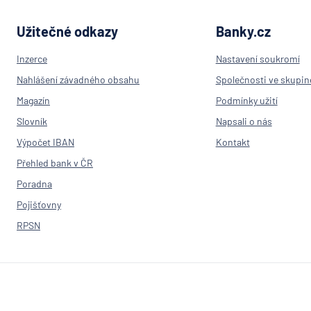
společnost
Komerční ba
Užitečné odkazy
Banky.cz
Komerční poj
Inzerce
Nastavení soukromí
Kooperativa
pojišťovna
Nahlášení závadného obsahu
Společnosti ve skupin
Max banka
Magazín
Podmínky užití
mBank
Slovník
Napsali o nás
MetLife Euro
Výpočet IBAN
Kontakt
d.a.c.
Přehled bank v ČR
Modrá pyram
Poradna
stavební spoř
Pojišťovny
MONETA Mon
RPSN
Moneta Stave
spořitelna
Národní rozv
banka
NEY spořiteln