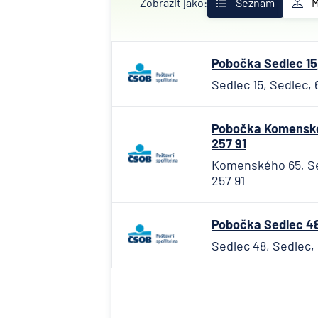
Zobrazit jako:
Seznam
Pobočka Sedlec 15,
Sedlec 15, Sedlec, 
Pobočka Komenskéh
257 91
Komenského 65, Se
257 91
Pobočka Sedlec 48
Sedlec 48, Sedlec,