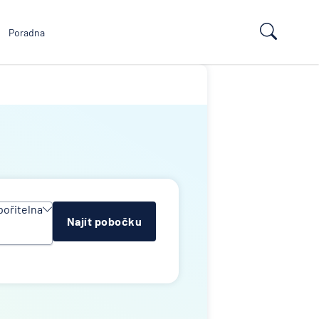
Poradna
pořitelna
Najít pobočku
ituce
n Group
ní