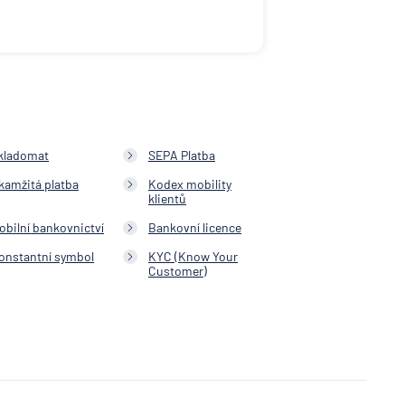
ka
NK
schaft
ční
kladomat
SEPA Platba
í
kamžitá platba
Kodex mobility
klientů
vna
obilní bankovnictví
Bankovní licence
ní
onstantní symbol
KYC (Know Your
Customer)
ní
očka
herung
schaft