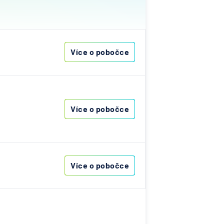
ťovna
ská
Více o pobočce
nce
as
Cardif
Více o pobočce
ní
í banka
atelská
Více o pobočce
elna
lna -
ečnost
ská