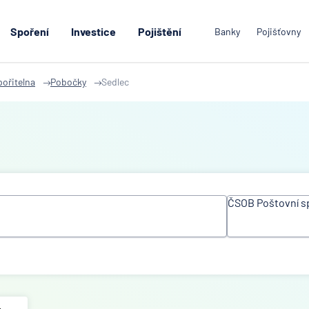
Spoření
Investice
Pojištění
Banky
Pojišťovny
ořitelna
Pobočky
Sedlec
ČSOB Poštovní s
Všechny inst
ACE Europea
Ltd
Air Bank
Allianz penzij