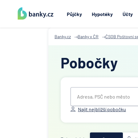
Půjčky
Hypotéky
Účty
Banky.cz
Banky v ČR
ČSOB Poštovní sp
Pobočky
Najít nejbližší pobočku