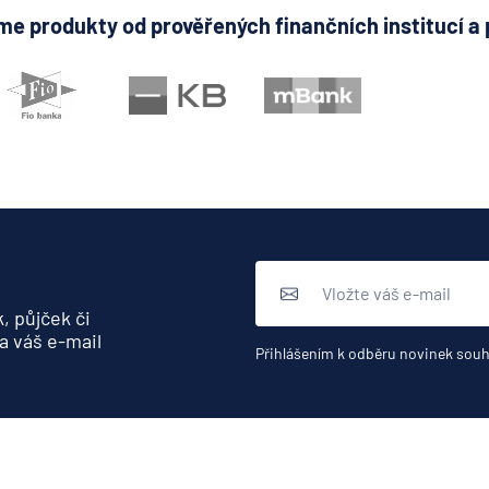
pro ČR
e produkty od prověřených finančních institucí a 
Direct pojišť
Fio banka
Generali čes
pojišťovna
Generali penz
společnost
HALALI
Hasičská vzá
pojišťovna
HDI Versiche
, půjček či
a váš e-mail
HSBC Bank pl
Přihlášením k odběru novinek souh
pobočka Pra
ING Bank N. V
J&T BANKA
KB Penzijní