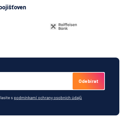
pojišťoven
ovna
ká
ijní
jemná
Odebírat
rung AG
c -
lasíte s
podmínkami ochrany osobních údajů
ha
.