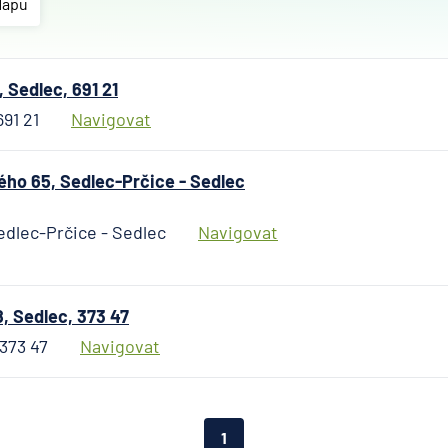
společnost
Mapu
Allianz pojiš
AWP P&C Če
republika
 Sedlec, 691 21
AXA Assista
691 21
Navigovat
Banka Credit
BNP Paribas 
o 65, Sedlec-Prčice - Sedlec
Pojišťovna
Česká export
dlec-Prčice - Sedlec
Navigovat
banka
Česká národn
Česká podnik
, Sedlec, 373 47
pojišťovna
 373 47
Navigovat
Česká spořit
Česká spořite
penzijní spol
1
Českosloven