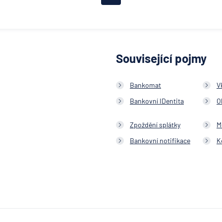
obchodní ban
Citibank
COMMERZBA
Aktiengesell
Související pojmy
ČSOB Hypote
banka
Bankomat
V
ČSOB Penzijn
společnost
Bankovní IDentita
O
ČSOB Pojišťo
Zpoždění splátky
M
ČSOB Poštov
Bankovní notifikace
K
spořitelna
ČSOB Staveb
spořitelna
D.A.S. právní
ochrana, pob
ERGO Versic
Aktiengesell