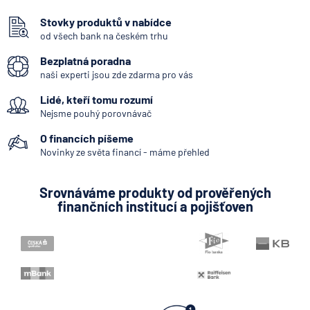
Vkladomat
Stovky produktů v nabídce
od všech bank na českém trhu
SEPA Platba
Bezplatná poradna
Okamžitá platba
naši experti jsou zde zdarma pro vás
Systémově významná banka
Lidé, kteří tomu rozumí
Kodex mobility klientů
Nejsme pouhý porovnávač
Internetové bankovnictví - internetbanking
O financích píšeme
Bankovní licence
Novinky ze světa financí - máme přehled
Bankovní notifikace
Srovnáváme produkty od prověřených
Konstantní symbol
finančních institucí a pojišťoven
Variabilní symbol
KYC (Know Your Customer)