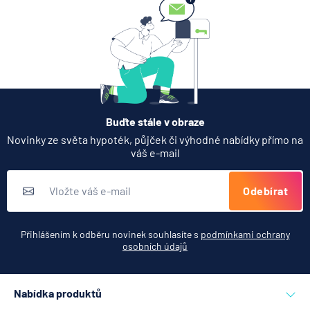
Buďte stále v obraze
Novinky ze světa hypoték, půjček či výhodné nabídky přímo na
váš e-mail
Odebírat
Přihlášením k odběru novinek souhlasíte s
podmínkami ochrany
osobních údajů
Nabídka produktů