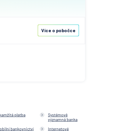
ťovna
ská
Více o pobočce
nce
as
Cardif
ní
í banka
atelská
elna
lna -
kamžitá platba
Systémově
významná banka
ečnost
obilní bankovnictví
Internetové
ská