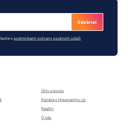
ovna
Odebírat
ká
lasíte s
podmínkami ochrany osobních údajů
ijní
jemná
rung AG
Účty a konta
c -
ha
ě
Kariéra v Hyponamiru.cz
.
Reality
O nás