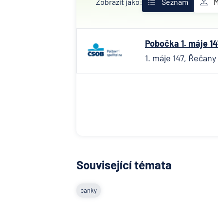
Zobrazit jako:
Seznam
Pobočka 1. máje 1
1. máje 147, Řečany
Související témata
banky