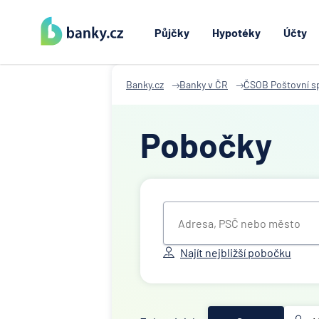
Půjčky
Hypotéky
Účty
Banky.cz
Banky v ČR
ČSOB Poštovní sp
Pobočky
Najít nejbližší pobočku