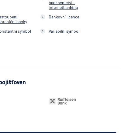
bankovnictví -
ka
internetbanking
astoupení
Bankovní licence
ahraniční banky
NK
schaft
onstantní symbol
Variabilní symbol
ční
í
vna
ní
pojišťoven
ní
očka
herung
schaft