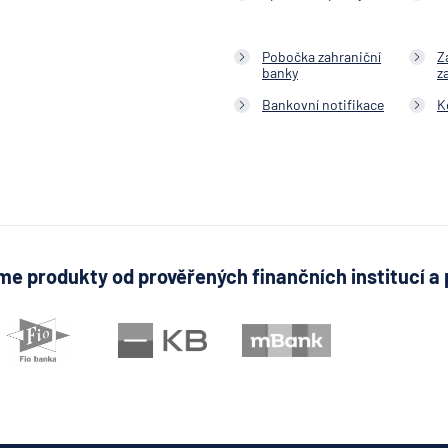
obchodní ban
Citibank
Pobočka zahraniční
Z
banky
z
COMMERZBA
Aktiengesell
Bankovní notifikace
K
ČSOB Hypote
banka
ČSOB Penzijn
společnost
ČSOB Pojišťo
ČSOB Poštov
e produkty od prověřených finančních institucí a 
spořitelna
ČSOB Staveb
spořitelna
D.A.S. právní
ochrana, pob
ERGO Versic
Aktiengesell