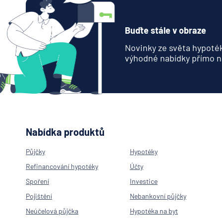
Buďte stále v obraze
Novinky ze světa hypoték
výhodné nabídky přímo n
Nabídka produktů
Půjčky
Hypotéky
Refinancování hypotéky
Účty
Spoření
Investice
Pojištění
Nebankovní půjčky
Neúčelová půjčka
Hypotéka na byt