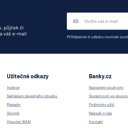
pro ČR
Direct pojišť
Fio banka
, půjček či
Generali čes
a váš e-mail
pojišťovna
Přihlášením k odběru novinek souh
Generali penz
společnost
HALALI
Hasičská vzá
pojišťovna
Užitečné odkazy
Banky.cz
HDI Versiche
Inzerce
Nastavení soukromí
HSBC Bank pl
pobočka Pra
Nahlášení závadného obsahu
Společnosti ve skupin
ING Bank N. V
Magazín
Podmínky užití
J&T BANKA
Slovník
Napsali o nás
KB Penzijní
Výpočet IBAN
Kontakt