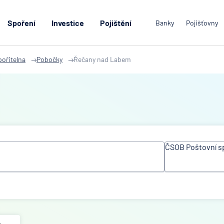
Spoření
Investice
Pojištění
Banky
Pojišťovny
ořitelna
Pobočky
Řečany nad Labem
ČSOB Poštovní s
Všechny inst
ACE Europea
Ltd
Air Bank
Allianz penzij