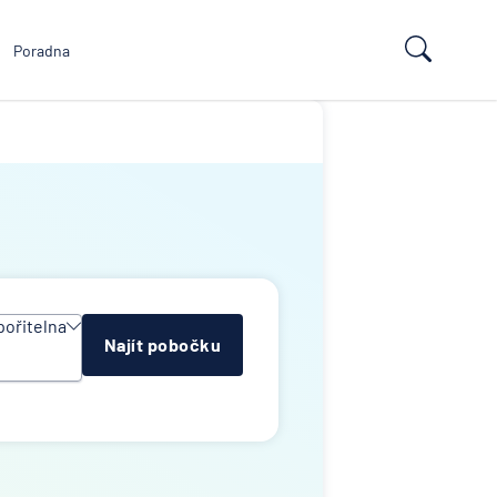
Poradna
pořitelna
Najít pobočku
ituce
n Group
ní