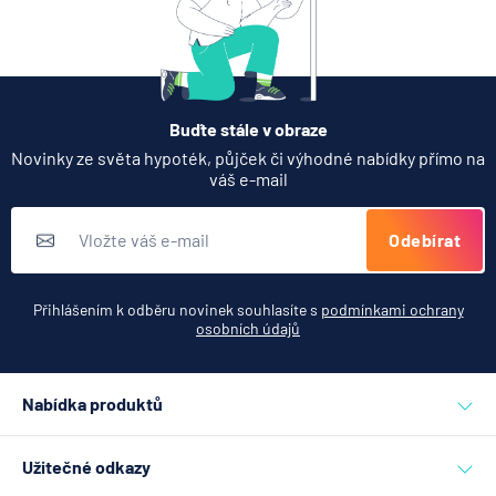
Buďte stále v obraze
Novinky ze světa hypoték, půjček či výhodné nabídky přímo na
váš e-mail
Odebírat
Přihlášením k odběru novinek souhlasíte s
podmínkami ochrany
osobních údajů
Nabídka produktů
Půjčky
Užitečné odkazy
Hypotéky