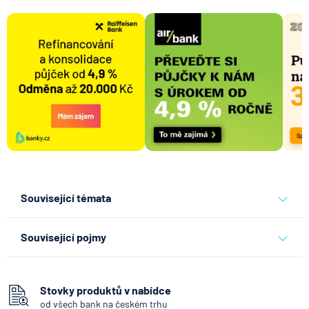
Související témata
banky
Související pojmy
Bankomat
Vkladomat
Stovky produktů v nabídce
od všech bank na českém trhu