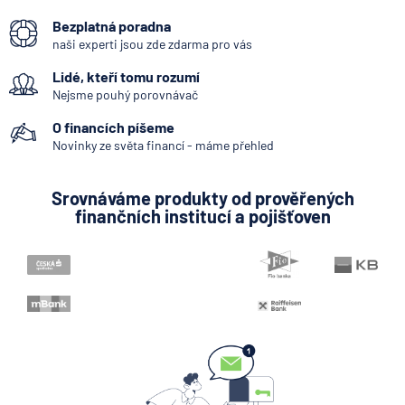
George Česká spořitelna
Bezplatná poradna
Bankovní IDentita
naši experti jsou zde zdarma pro vás
Zpoždění splátky
Lidé, kteří tomu rozumí
Internetové bankovnictví - internetbanking
Nejsme pouhý porovnávač
Pobočka zahraniční banky
O financích píšeme
Zastoupení zahraniční banky
Novinky ze světa financí - máme přehled
Bankovní licence
Srovnáváme produkty od prověřených
Konstantní symbol
finančních institucí a pojišťoven
Variabilní symbol
KYC (Know Your Customer)