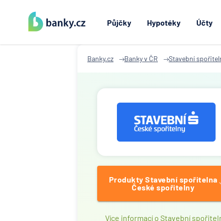
Půjčky
Hypotéky
Účty
Banky.cz
Banky v ČR
Stavební spořitel
Produkty Stavební spořitelna
České spořitelny
Více informací o Stavební spořitel