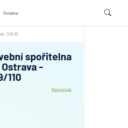
Poradna
řeh, 700 30
vební spořitelna
 Ostrava -
9/110
Navigovat