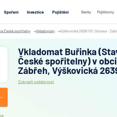
Spoření
Investice
Pojištění
Banky
Pojišťovny
na České spořitelny
Vkladomaty
Výškovická 2639/110, Ostrava - Záb
Vkladomat Buřinka (Sta
České spořitelny) v obci
Zábřeh, Výškovická 263
Zobrazit vzdálenost
na