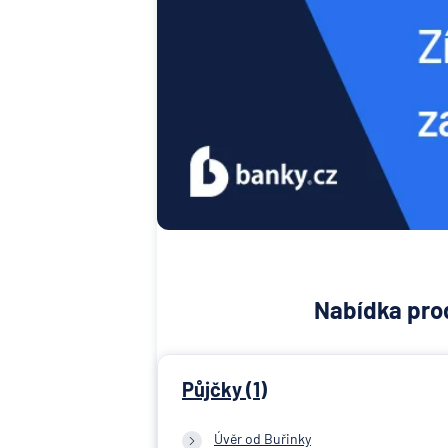
Nabídka prod
Půjčky (1)
Úvěr od Buřinky