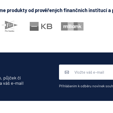
e produkty od prověřených finančních institucí a 
, půjček či
a váš e-mail
Přihlášením k odběru novinek souh