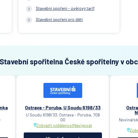
Stavební spoření - úvěrový tarif
Stavební spoření pro děti
Stavební spořitelna České spořitelny v obc
ánka
Ostrava - Poruba, U Soudu 6198/33
Ostra
N
U Soudu 6198/33, Ostrava - Poruba, 708
-
00
Novinářsk
Zobrazit vzdálenost
Navigovat
Zobr