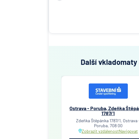
Další vkladomaty 
Ostrava - Poruba, Zdeňka Štěp
1787/1
Zdeňka Štěpánka 1787/1, Ostrava 
Poruba, 708 00
Zobrazit vzdálenost
Navigovat