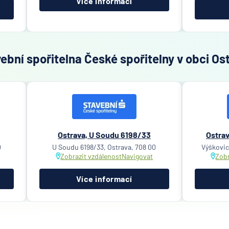
Více informací
bní spořitelna České spořitelny v obci Os
Ostrava, U Soudu 6198/33
Ostrav
0
U Soudu 6198/33, Ostrava, 708 00
Výškovic
Zobrazit vzdálenost
Navigovat
Zobr
Více informací