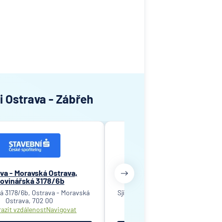
i Ostrava - Zábřeh
va - Moravská Ostrava,
Ostrava - Třebovice, Sjízd
ovinářská 3178/6b
5554/2a
á 3178/6b, Ostrava - Moravská
Sjízdná 5554/2a, Ostrava - Třebovi
Ostrava, 702 00
00
azit vzdálenost
Navigovat
Zobrazit vzdálenost
Navigov