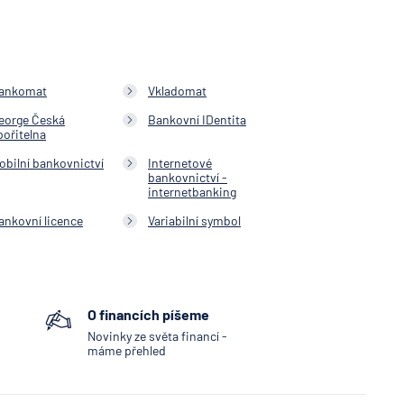
ankomat
Vkladomat
eorge Česká
Bankovní IDentita
pořitelna
obilní bankovnictví
Internetové
bankovnictví -
internetbanking
ankovní licence
Variabilní symbol
O financích píšeme
Novinky ze světa financí -
máme přehled