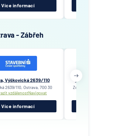
Více informací
Více informací
trava - Zábřeh
a, Výškovická 2639/110
Ostrava, Zdeňka Štěpánka 1
ká 2639/110, Ostrava, 700 30
Zdeňka Štěpánka 1787/1, Ostrava, 
azit vzdálenost
Navigovat
Zobrazit vzdálenost
Navigov
Více informací
Více informací