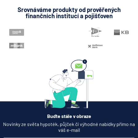
Srovnáváme produkty od prověřených
finančních institucí a pojišťoven
Buďte stále v obraze
Novinky ze světa hypoték, půjček či výhodné nabídky přímo na
váš e-mail