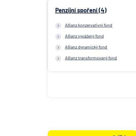
Penzijní spoření (4)
Allianz konzervativní fond
Allianz vyvážený fond
Allianz dynamický fond
Allianz transformovaný fond