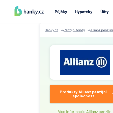
Půjčky
Hypotéky
Účty
Banky.cz
Penzijní fondy
Allianz penzijn
Produkty Allianz penzijní
společnost
Více informací o Allianz penzijní