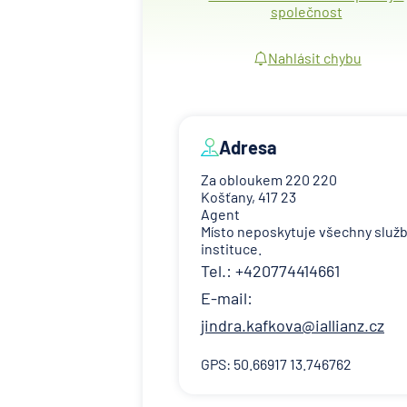
společnost
Nahlásit chybu
Adresa
Za obloukem 220 220
Košťany, 417 23
Agent
Místo neposkytuje všechny služ
instituce.
Tel.: +420774414661
E-mail:
jindra.kafkova@iallianz.cz
GPS: 50.66917 13.746762