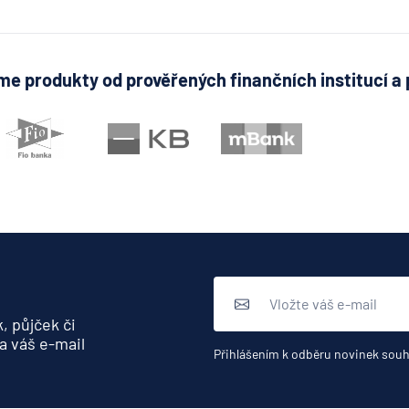
e produkty od prověřených finančních institucí a 
, půjček či
a váš e-mail
Přihlášením k odběru novinek souh