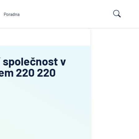
Poradna
í společnost v
kem 220 220