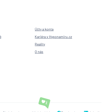
Účty a konta
ě
Kariéra v Hyponamiru.cz
Reality
O nás