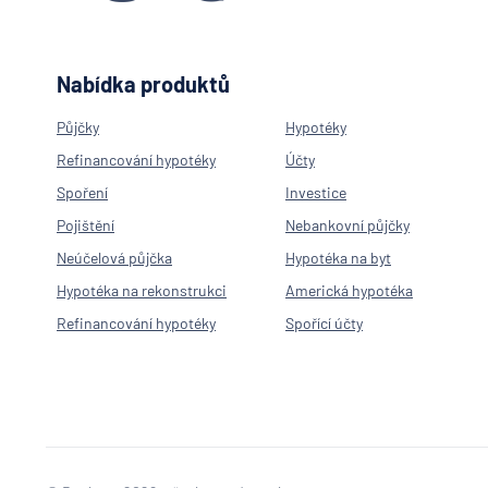
Nabídka produktů
Půjčky
Hypotéky
Refinancování hypotéky
Účty
Spoření
Investice
Pojištění
Nebankovní půjčky
Neúčelová půjčka
Hypotéka na byt
Hypotéka na rekonstrukci
Americká hypotéka
Refinancování hypotéky
Spořící účty