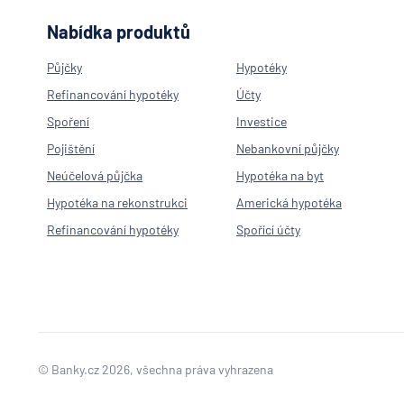
Nabídka produktů
Půjčky
Hypotéky
Refinancování hypotéky
Účty
Spoření
Investice
Pojištění
Nebankovní půjčky
Neúčelová půjčka
Hypotéka na byt
Hypotéka na rekonstrukci
Americká hypotéka
Refinancování hypotéky
Spořící účty
© Banky.cz 2026, všechna práva vyhrazena