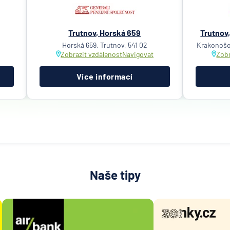
Trutnov, Horská 659
Trutnov
Horská 659, Trutnov, 541 02
Krakonošov
Zobrazit vzdálenost
Navigovat
Zobr
Více informací
Naše tipy