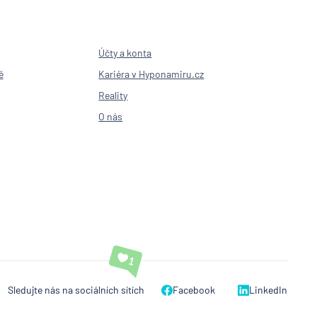
Účty a konta
ě
Kariéra v Hyponamiru.cz
Reality
O nás
Sledujte nás na sociálních sítích
Facebook
LinkedIn