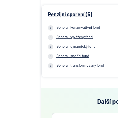
Penzijní spoření (5)
Generali konzervativní fond
Generali vyvážený fond
Generali dynamický fond
Generali spořící fond
Generali transformovaný fond
Další p