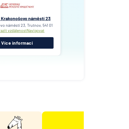
, Krakonošovo náměstí 23
o náměstí 23, Trutnov, 541 01
azit vzdálenost
Navigovat
Více informací