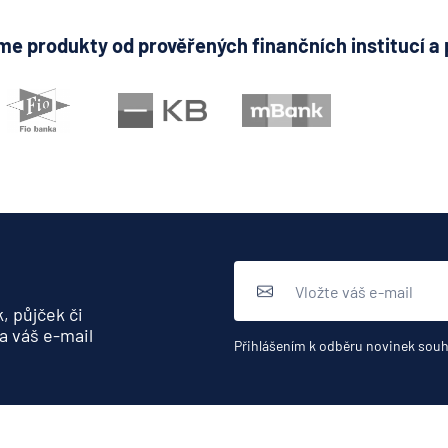
e produkty od prověřených finančních institucí a 
, půjček či
a váš e-mail
Přihlášením k odběru novinek souh