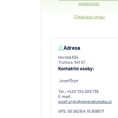
společnost
Nahlásit chybu
Adresa
Horská 634
Trutnov, 541 01
Kontaktní osoby:
JosefŠrytr
Tel.: +420 724 029 739
E-mail:
josef.srytr@generaliceska.cz
GPS: 50.562614 15.908577