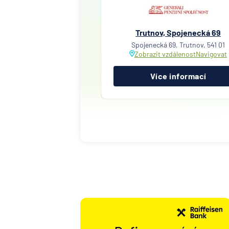
Trutnov, Spojenecká 69
Spojenecká 69, Trutnov, 541 01
Zobrazit vzdálenost
Navigovat
Více informací