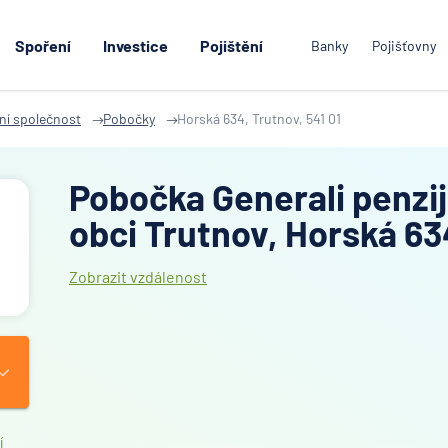
Spoření
Investice
Pojištění
Banky
Pojišťovny
jní společnost
Pobočky
Horská 634, Trutnov, 541 01
Pobočka Generali penzij
obci Trutnov, Horská 63
Zobrazit vzdálenost
í