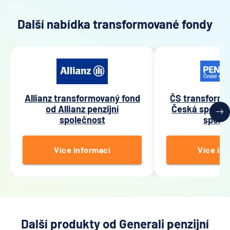
Další nabídka transformované fondy
Allianz transformovaný fond
ČS transformo
od Allianz penzijní
Česká spořitel
společnost
spole
Více informací
Více inf
Další produkty od Generali penzijní