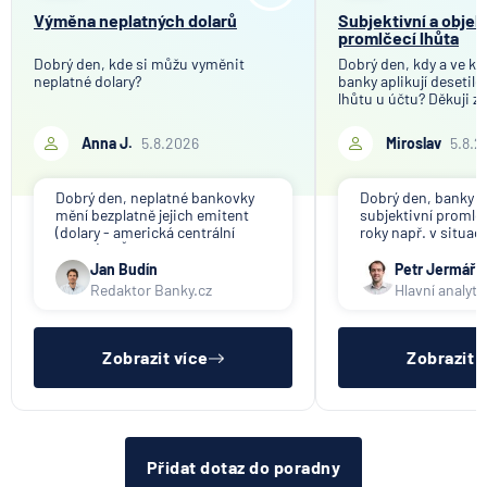
Výměna neplatných dolarů
Subjektivní a objek
promlčecí lhůta
Dobrý den, kde si můžu vyměnit
Dobrý den, kdy a ve kt
neplatné dolary?
banky aplikují desetil
lhůtu u účtu? Děkuji z
Anna J.
5.8.2026
Miroslav
5.8.2
Dobrý den, neplatné bankovky
Dobrý den, banky ap
mění bezplatně jejich emitent
subjektivní promlče
(dolary - americká centrální
roky např. v situac
banka). V ČR nikdo tuto službu
svou činnost a vyzýv
nenabízí (ani na komerční bázi).
výběru peněz. Obje
Jan Budín
Petr Jermář
promlčecí lhůta 10 l
Redaktor Banky.cz
Hlavní analyti
aplikována plošně 
pro konec anonym
vkladních knížek.
Zobrazit více
Zobrazit 
Přidat dotaz do poradny