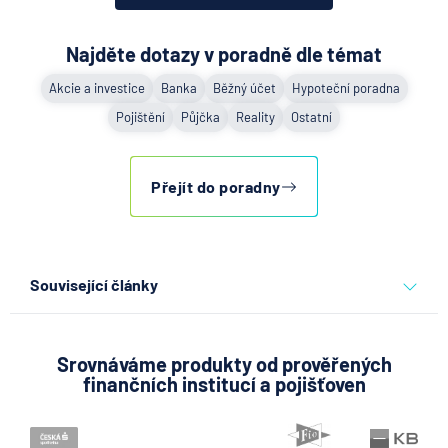
Najděte dotazy v poradně dle témat
Akcie a investice
Banka
Běžný účet
Hypoteční poradna
Pojištění
Půjčka
Reality
Ostatní
Přejít do poradny
Související články
Co se děje po nahlášení
podvodu v Air Bank
Srovnáváme produkty od prověřených
finančních institucí a pojišťoven
7.8.2026
Běžný účet