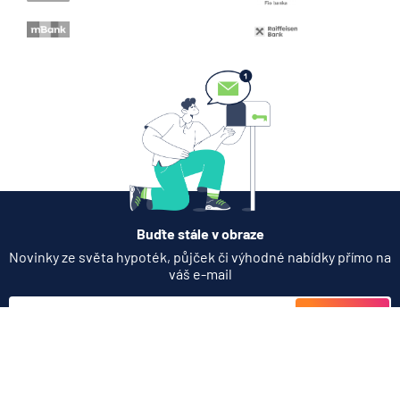
ČNB ponechala úroky,
klíčový je ale výhled inflace
7.8.2026
Hypotéka
Partners Banka spouští
nákup a prodej bitcoinu
přímo v Partners App
6.8.2026
Daně
Buďte stále v obraze
Když rozhoduje stres: nové
Novinky ze světa hypoték, půjček či výhodné nabídky přímo na
triky bankovních podvodníků
váš e-mail
6.8.2026
Banka
Odebírat
Zobrazit všechny články
Přihlášením k odběru novinek souhlasíte s
podmínkami ochrany
osobních údajů