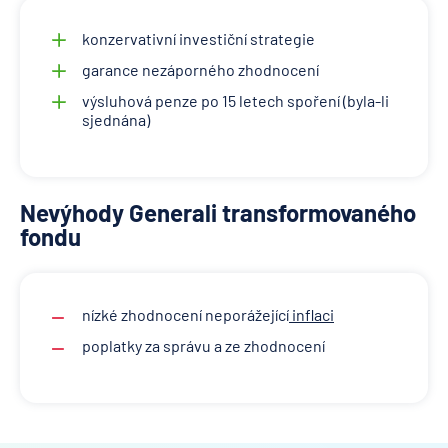
konzervativní investiční strategie
garance nezáporného zhodnocení
výsluhová penze po 15 letech spoření (byla-li
sjednána)
Nevýhody Generali transformovaného
fondu
nízké zhodnocení neporážející
inflaci
poplatky za správu a ze zhodnocení