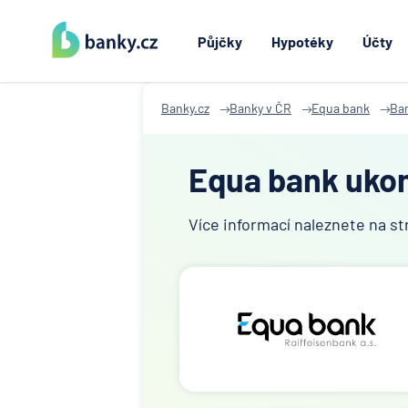
Půjčky
Hypotéky
Účty
Banky.cz
Banky v ČR
Equa bank
Ba
Equa bank ukonč
Více informací naleznete na s