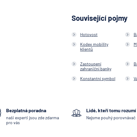
Související pojmy
Hotovost
B
Kodex mobility
M
klientů
Zastoupení
B
zahraniční banky
Konstantní symbol
V
Bezplatná poradna
Lidé, kteří tomu rozumí
naši experti jsou zde zdarma
Nejsme pouhý porovnávač
pro vás