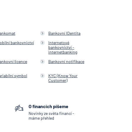
ankomat
Bankovní IDentita
obilní bankovnictví
Internetové
bankovnictví -
internetbanking
ankovní licence
Bankovní notifikace
ariabilní symbol
KYC (Know Your
Customer)
O financích píšeme
Novinky ze světa financí -
máme přehled