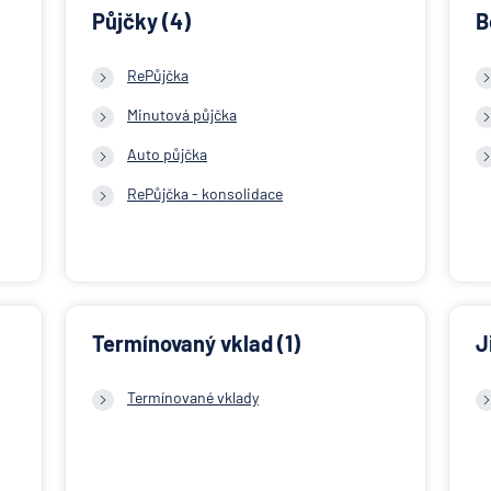
Půjčky (4)
B
RePůjčka
Minutová půjčka
Auto půjčka
RePůjčka - konsolidace
Termínovaný vklad (1)
J
Termínované vklady