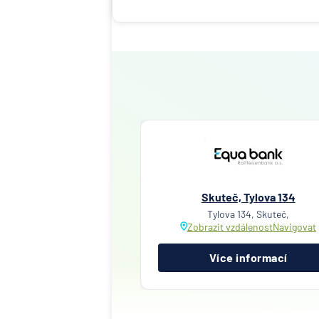
Skuteč, Tylova 134
Tylova 134, Skuteč,
Zobrazit vzdálenost
Navigovat
Více informací