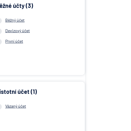
ěžné účty (3)
Běžný účet
Devizový účet
První účet
istotní účet (1)
Vázaný účet