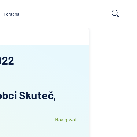
Poradna
022
bci Skuteč,
Navigovat