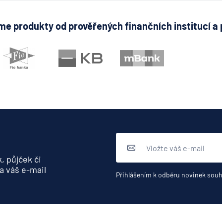
e produkty od prověřených finančních institucí a 
, půjček či
a váš e-mail
Přihlášením k odběru novinek souh