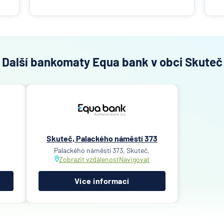
Další bankomaty Equa bank v obci Skuteč
Skuteč, Palackého náměstí 373
Palackého náměstí 373, Skuteč,
Zobrazit vzdálenost
Navigovat
Více informací