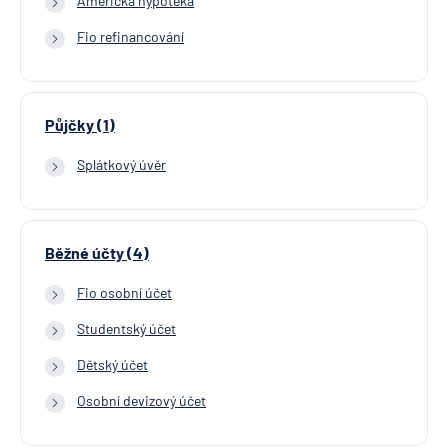
Americká hypotéka
Fio refinancování
Půjčky (1)
Splátkový úvěr
Běžné účty (4)
Fio osobní účet
Studentský účet
Dětský účet
Osobní devizový účet