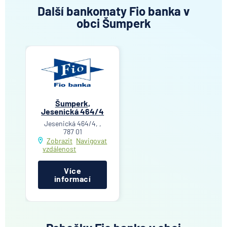
Další bankomaty Fio banka v
obci Šumperk
Šumperk,
Jesenická 464/4
Jesenická 464/4, ,
787 01
Zobrazit
Navigovat
vzdálenost
Více
informací