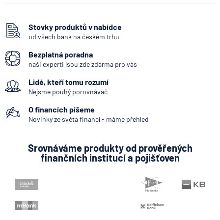
Bankomat
Vkladomat
Stovky produktů v nabídce
od všech bank na českém trhu
SEPA Platba
Bezplatná poradna
Okamžitá platba
naši experti jsou zde zdarma pro vás
Systémově významná banka
Lidé, kteří tomu rozumí
Zpoždění splátky
Nejsme pouhý porovnávač
Internetové bankovnictví - internetbanking
O financích píšeme
Pobočka zahraniční banky
Novinky ze světa financí - máme přehled
Bankovní licence
Srovnáváme produkty od prověřených
Bankovní notifikace
finančních institucí a pojišťoven
Konstantní symbol
Variabilní symbol