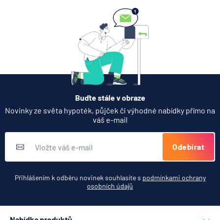
Buďte stále v obraze
Novinky ze světa hypoték, půjček či výhodné nabídky přímo na
váš e-mail
Odebírat
Přihlášením k odběru novinek souhlasíte s
podmínkami ochrany
osobních údajů
Nabídka produktů