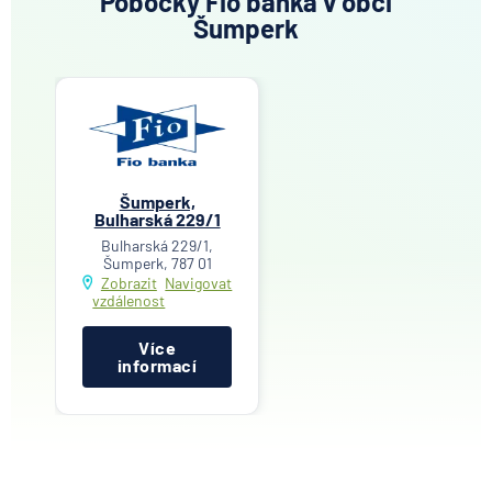
Pobočky Fio banka v obci
Šumperk
Šumperk,
Bulharská 229/1
Bulharská 229/1,
Šumperk, 787 01
Zobrazit
Navigovat
vzdálenost
Více
informací