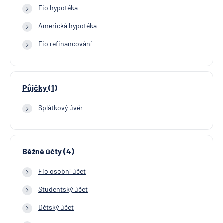
Fio hypotéka
Americká hypotéka
Fio refinancování
Půjčky (1)
Splátkový úvěr
Běžné účty (4)
Fio osobní účet
Studentský účet
Dětský účet