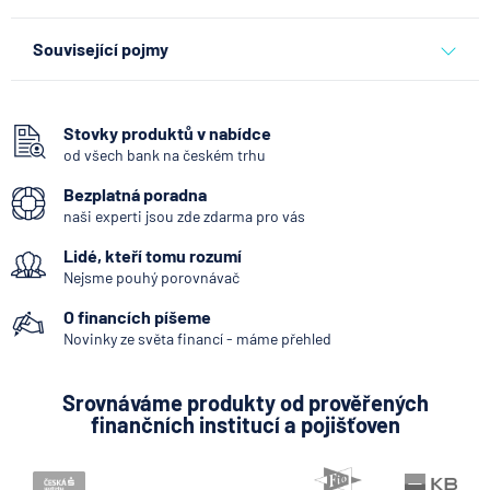
banky
fio banka
Související pojmy
Bankomat
Vkladomat
Stovky produktů v nabídce
od všech bank na českém trhu
SEPA Platba
Bezplatná poradna
George Česká spořitelna
naši experti jsou zde zdarma pro vás
Systémově významná banka
Lidé, kteří tomu rozumí
Zpoždění splátky
Nejsme pouhý porovnávač
Mobilní bankovnictví
O financích píšeme
Zastoupení zahraniční banky
Novinky ze světa financí - máme přehled
Bankovní licence
Srovnáváme produkty od prověřených
Konstantní symbol
finančních institucí a pojišťoven
Variabilní symbol
KYC (Know Your Customer)