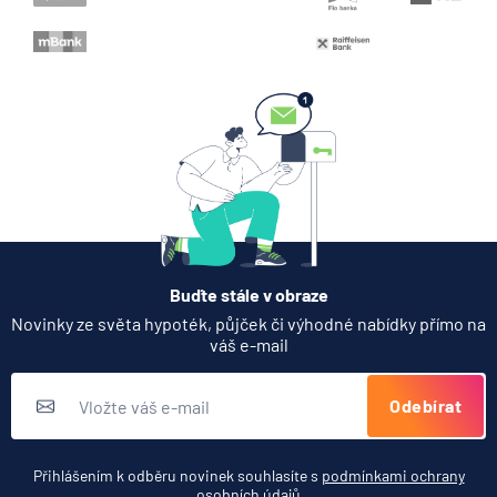
Buďte stále v obraze
Novinky ze světa hypoték, půjček či výhodné nabídky přímo na
váš e-mail
Odebírat
Přihlášením k odběru novinek souhlasíte s
podmínkami ochrany
osobních údajů