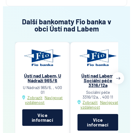
Další bankomaty Fio banka v
obci Ústí nad Labem
Ústí nad Labem, U
Ústí nad Labem,
Nádraží 965/6
Sociální péče
3316/12a
U Nádraží 965/6, , 400
01
Sociální péče
3316/12a, , 400 11
Zobrazit
Navigovat
vzdálenost
Zobrazit
Navigovat
vzdálenost
Více
informací
Více
informací