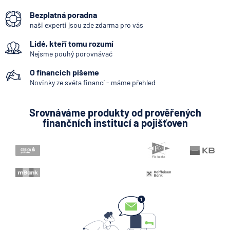
George Česká spořitelna
Bezplatná poradna
Okamžitá platba
naši experti jsou zde zdarma pro vás
Systémově významná banka
Lidé, kteří tomu rozumí
Kodex mobility klientů
Nejsme pouhý porovnávač
Mobilní bankovnictví
O financích píšeme
Pobočka zahraniční banky
Novinky ze světa financí - máme přehled
Bankovní licence
Srovnáváme produkty od prověřených
Bankovní notifikace
finančních institucí a pojišťoven
Konstantní symbol
KYC (Know Your Customer)