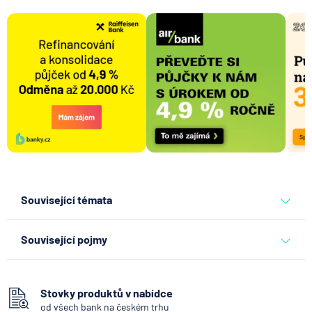
Související témata
banky
Související pojmy
Hotovost
SEPA Platba
Stovky produktů v nabídce
od všech bank na českém trhu