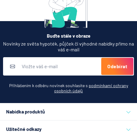
Buďte stále v obraze
Novinky ze světa hypoték, půjček či výhodné nabídky přímo na
váš e-mail
Odebírat
Přihlášením k odběru novinek souhlasíte s
podmínkami ochrany
osobních údajů
Nabídka produktů
Půjčky
Užitečné odkazy
Hypotéky