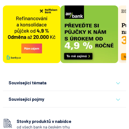
Související témata
banky
Související pojmy
Hotovost
Vkladomat
Stovky produktů v nabídce
od všech bank na českém trhu