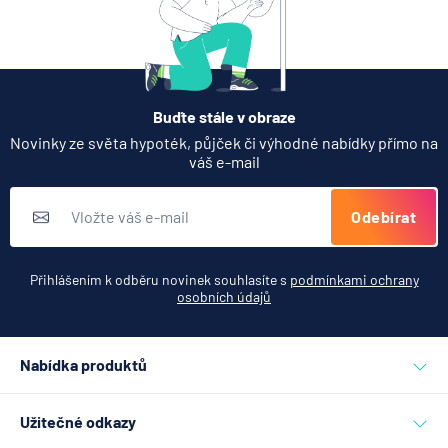
Buďte stále v obraze
Novinky ze světa hypoték, půjček či výhodné nabídky přímo na
váš e-mail
Odebírat
Přihlášením k odběru novinek souhlasíte s
podmínkami ochrany
osobních údajů
Nabídka produktů
Půjčky
Užitečné odkazy
Hypotéky