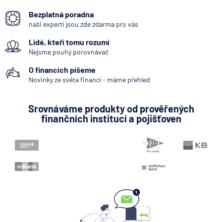
SEPA Platba
Bezplatná poradna
Bankovní IDentita
naši experti jsou zde zdarma pro vás
Okamžitá platba
Lidé, kteří tomu rozumí
Systémově významná banka
Nejsme pouhý porovnávač
Kodex mobility klientů
O financích píšeme
Zpoždění splátky
Novinky ze světa financí - máme přehled
Internetové bankovnictví - internetbanking
Srovnáváme produkty od prověřených
Bankovní licence
finančních institucí a pojišťoven
Bankovní notifikace
Variabilní symbol