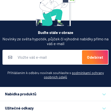
Buďte stále v obraze
Novinky ze světa hypoték, půjček či výhodné nabídky přímo na
váš e-mail
Odebírat
Přihlášením k odběru novinek souhlasíte s
podmínkami ochrany
osobních údajů
Nabídka produktů
Půjčky
Užitečné odkazy