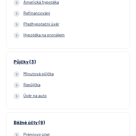
Americká hypotéka
Refinancování
Předhypoteční úvěr
Hypotéka na pronájem
Půjčky (3)
Minutová půjčka
Repůjčka
Úvěr na auto
Běžné účty (9)
Prémiový účet