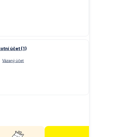
totní účet (1)
Vázaný účet