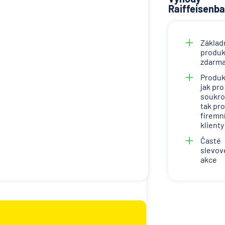
Raiffeisenb
Základ
produk
zdarm
Produk
jak pro
soukr
tak pro
firemn
klienty
Časté
slevov
akce