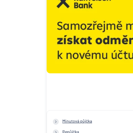
Minutová půjčka
Repůjčka