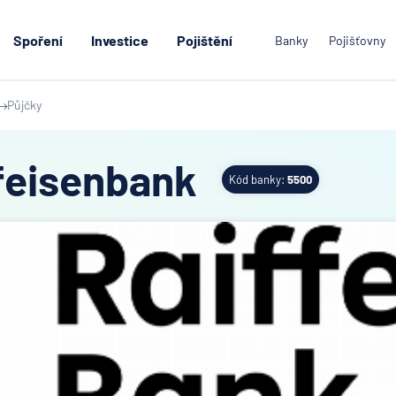
Spoření
Investice
Pojištění
Banky
Pojišťovny
Půjčky
feisenbank
Kód banky:
5500