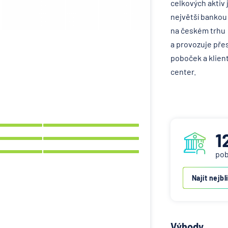
celkových aktiv 
největší bankou
na českém trhu
a provozuje pře
poboček a klien
center.
1
po
Najít nejbl
Výhody