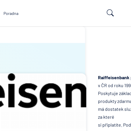
Poradna
Raiffeisenbank
v ČR od roku 199
Poskytuje zákla
produkty zdarma
má dostatek slu
za které
si připlatíte. Po