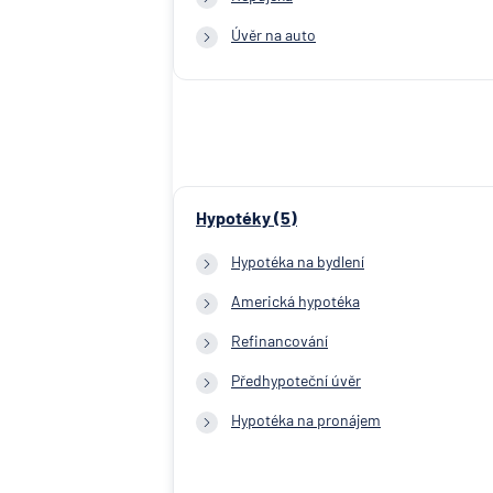
Úvěr na auto
Hypotéky (5)
Hypotéka na bydlení
Americká hypotéka
Refinancování
Předhypoteční úvěr
Hypotéka na pronájem