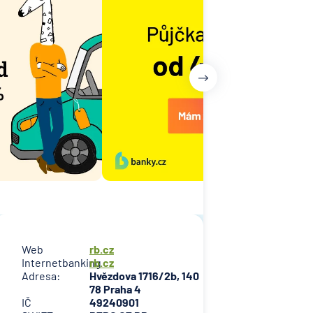
Web
rb.cz
Internetbanking
rb.cz
Adresa:
Hvězdova 1716/2b, 140
78 Praha 4
IČ
49240901