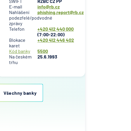
SWIFT
RZBC CZ PP
E-mail
info@rb.cz
Nahlášení
phishing.report@rb.cz
podezřelé/podvodné
zprávy
Telefon
+420 412 440 000
(7:00-22:00)
Blokace
+420 412 446 402
karet
Kód banky
5500
Na českém
25.6.1993
trhu
Všechny banky