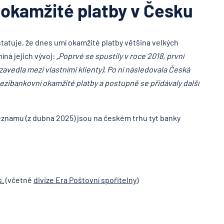
 okamžité platby v Česku
statuje, že dnes umí okamžité platby většina velkých
íná jejich vývoj:
„Poprvé se spustily v roce 2018, první
zavedla mezi vlastními klienty). Po ní následovala Česká
mezibankovní okamžité platby a postupně se přidávaly další
znamu (z dubna 2025) jsou na českém trhu tyt banky
s.
(včetně
divize Era Poštovní spořitelny
)