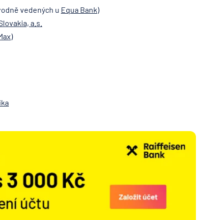
vodně vedených u
Equa Bank
)
lovakia, a.s.
Max
)
ika