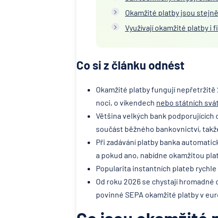
Okamžité platby jsou stejn
Využívají okamžité platby i 
Co si z článku odnést
Okamžité platby fungují nepřetržitě 
noci, o víkendech
nebo státních svá
Většina velkých bank podporujících 
součást běžného bankovnictví, takže 
Při zadávání platby banka automatick
a pokud ano, nabídne okamžitou pla
Popularita instantních plateb rychle
Od roku 2026 se chystají hromadné 
povinné SEPA okamžité platby v eur