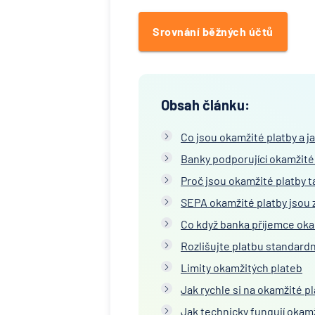
Srovnání běžných účtů
Obsah článku:
Co jsou okamžité platby a ja
Banky podporující okamžité
Proč jsou okamžité platby 
SEPA okamžité platby jsou
Co když banka příjemce ok
Rozlišujte platbu standardn
Limity okamžitých plateb
Jak rychle si na okamžité p
Jak technicky fungují okamž