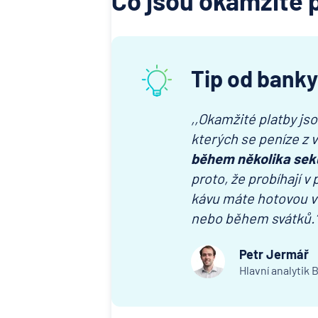
Co jsou okamžité p
Tip od banky
,,Okamžité platby js
kterých se peníze z
během několika se
proto, že probíhají v
kávu máte hotovou v p
nebo během svátků.
Petr Jermář
Hlavní analytik 