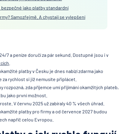
ě bezpečné jako platby standardní
firmy? Samozřejmě. A chystají se vylepšení
24/7 a peníze doručí za pár sekund. Dostupné jsou i v
tcích
.
okamžité platby v Česku je dnes nabízí zdarma jako
za rychlost si již nemusíte připlácet.
y rozpozná, zda příjemce umí přijímání okamžitých plateb,
tbu jako první možnost.
 roste. V červnu 2025 už zabíraly 40 % všech úhrad.
okamžité platby pro firmy a od července 2027 budou
ech napříč celou Evropou.