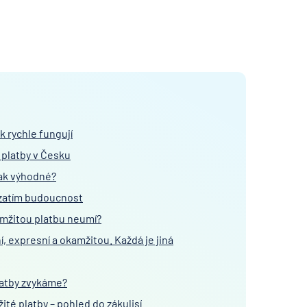
k rychle fungují
 platby v Česku
tak výhodné?
 zatím budoucnost
amžitou platbu neumí?
í, expresní a okamžitou. Každá je jiná
latby zvykáme?
ité platby – pohled do zákulisí