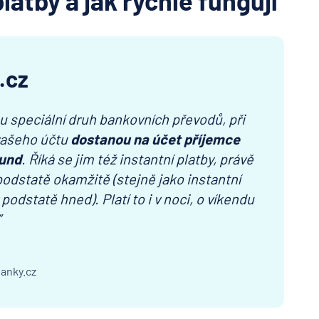
latby a jak rychle fungují
.cz
ou speciální druh bankovních převodů, při
 vašeho účtu
dostanou na účet příjemce
kund
. Říká se jim též instantní platby, právě
 podstatě okamžitě (stejně jako instantní
odstatě hned). Platí to i v noci, o víkendu
”
Banky.cz