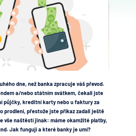
druhého dne, než banka zpracuje váš převod.
kendem a/nebo státním svátkem, čekali jste
í půjčky, kreditní karty nebo u faktury za
o prodlení, přestože jste příkaz zadali ještě
je vše naštěstí jinak: máme
okamžité platby
,
nd. Jak fungují a které banky je umí?