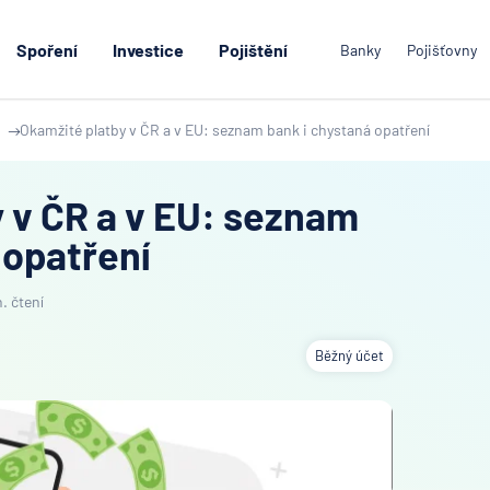
Spoření
Investice
Pojištění
Banky
Pojišťovny
Okamžité platby v ČR a v EU: seznam bank i chystaná opatření
 v ČR a v EU: seznam
 opatření
. čtení
Běžný účet