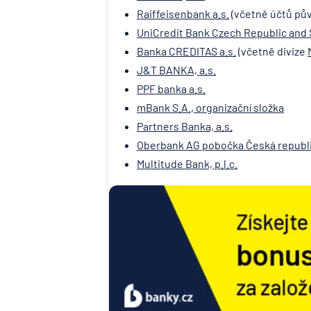
Raiffeisenbank a.s.
(včetně účtů pů
UniCredit Bank Czech Republic and S
Banka CREDITAS a.s.
(včetně divize
J&T BANKA, a.s.
PPF banka a.s.
mBank S.A., organizační složka
Partners Banka, a.s.
Oberbank AG pobočka Česká republ
Multitude Bank, p.l.c.