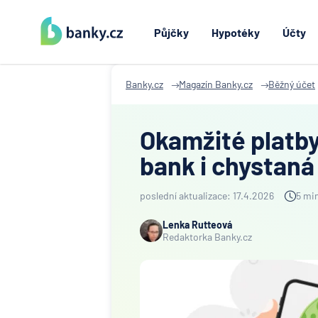
Půjčky
Hypotéky
Účty
Banky.cz
Magazín Banky.cz
Běžný účet
Okamžité platby
bank i chystaná
poslední aktualizace: 17.4.2026
5 min
Lenka Rutteová
Redaktorka Banky.cz