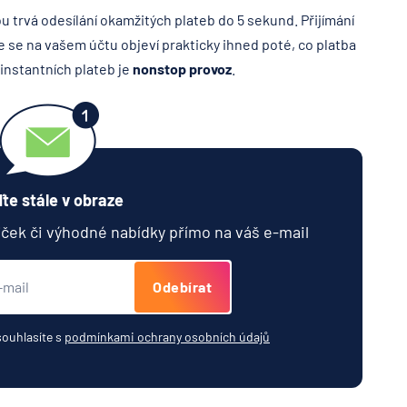
ou trvá odesílání okamžitých plateb do 5 sekund. Přijímání
ze se na vašem účtu objeví prakticky ihned poté, co platba
 instantních plateb je
nonstop provoz
.
te stále v obraze
jček či výhodné nabídky přímo na váš e-mail
Odebírat
souhlasíte s
podmínkami ochrany osobních údajů