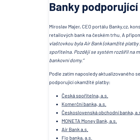
Banky podporující
Miroslav Majer, CEO portálu Banky.cz, kon
retailových bank na českém trhu. A připom
vlaštovkou byla Air Bank (okamžité platby 
spořitelna. Později se systém rozšířil na 
bankovní domy.“
Podle zatím naposledy aktualizovaného se
podporující okamžité platby:
Česká spořitelna, a.s.
Komerční banka, a.s.
Československá obchodní banka, a.
MONETA Money Bank, a.s.
Air Bank a.s.
Fio banka, a.s.