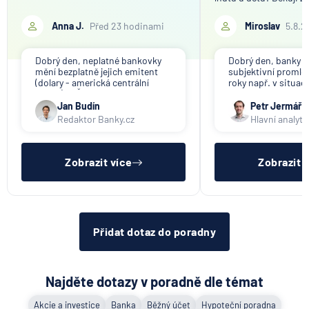
Anna J.
Před 23 hodinami
Miroslav
5.8.2
Dobrý den, neplatné bankovky
Dobrý den, banky ap
mění bezplatně jejich emitent
subjektivní promlče
(dolary - americká centrální
roky např. v situac
banka). V ČR nikdo tuto službu
svou činnost a vyzýv
nenabízí (ani na komerční bázi).
výběru peněz. Obje
Jan Budín
Petr Jermář
promlčecí lhůta 10 l
Redaktor Banky.cz
Hlavní analyti
aplikována plošně 
pro konec anonym
vkladních knížek.
Zobrazit více
Zobrazit 
Přidat dotaz do poradny
Najděte dotazy v poradně dle témat
Akcie a investice
Banka
Běžný účet
Hypoteční poradna