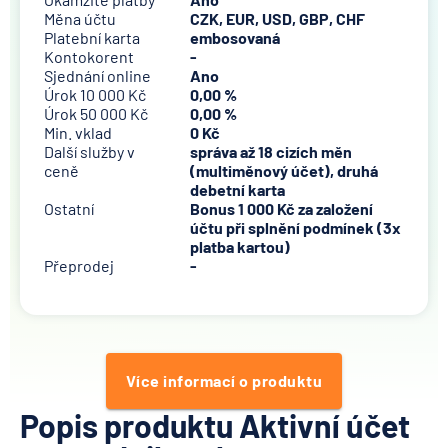
Měna účtu
CZK, EUR, USD, GBP, CHF
Platební karta
embosovaná
Kontokorent
-
Sjednání online
Ano
Úrok 10 000 Kč
0,00 %
Úrok 50 000 Kč
0,00 %
Min. vklad
0 Kč
Další služby v
správa až 18 cizích měn
ceně
(multiměnový účet), druhá
debetní karta
Ostatní
Bonus 1 000 Kč za založení
účtu při splnění podmínek (3x
platba kartou)
Přeprodej
-
Více informací o produktu
Popis produktu Aktivní účet