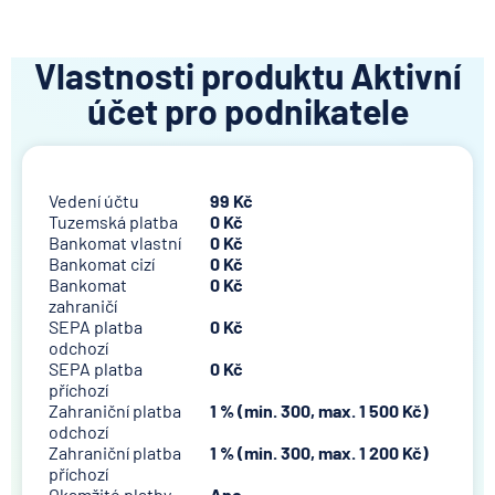
Vlastnosti produktu Aktivní
účet pro podnikatele
Vedení účtu
99 Kč
Tuzemská platba
0 Kč
Bankomat vlastní
0 Kč
Bankomat cizí
0 Kč
Bankomat
0 Kč
zahraničí
SEPA platba
0 Kč
odchozí
SEPA platba
0 Kč
příchozí
Zahraniční platba
1 % (min. 300, max. 1 500 Kč)
odchozí
Zahraniční platba
1 % (min. 300, max. 1 200 Kč)
příchozí
Okamžité platby
Ano