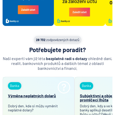
28 732
zodpovězených dotazů
Potřebujete poradit?
Naši experti vám již léta
bezplatně radí s dotazy
ohledně daní,
realit, bankovních produktů a dalších témat z oblasti
bankovnictví a financí.
Banka
Banka
Výměna neplatných dolarů
Subjektivní a objek
promlčecí lhůta
Dobrý den, kde si můžu vyměnit
Dobrý den, kdy a ve kt
neplatné dolary?
banky aplikují desetil
lhůtu u účtu? Děkuji z