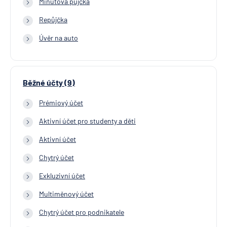
Minutová půjčka
Repůjčka
Úvěr na auto
Běžné účty (9)
Prémiový účet
Aktivní účet pro studenty a děti
Aktivní účet
Chytrý účet
Exkluzivní účet
Multiměnový účet
Chytrý účet pro podnikatele