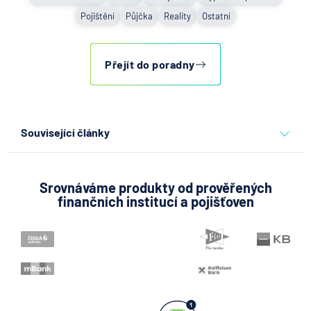
Pojištění
Půjčka
Reality
Ostatní
Přejít do poradny
Související články
Partners Banka spouští
nákup a prodej bitcoinu
přímo v Partners App
Srovnáváme produkty od prověřených
finančních institucí a pojišťoven
6.8.2026
Daně
Když rozhoduje stres: nové
triky bankovních podvodníků
6.8.2026
Banka