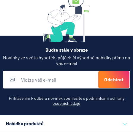
Partners Banka spouští
termínovaný vklad 4,33 %
p.a. na 6 měsíců
5.8.2026
Daně
Buďte stále v obraze
Jak dnes vykládat výsledky
Novinky ze světa hypoték, půjček či výhodné nabídky přímo na
zátěžových testů ČNB
váš e-mail
5.8.2026
Banka
Odebírat
Zobrazit všechny články
Přihlášením k odběru novinek souhlasíte s
podmínkami ochrany
osobních údajů
Nabídka produktů