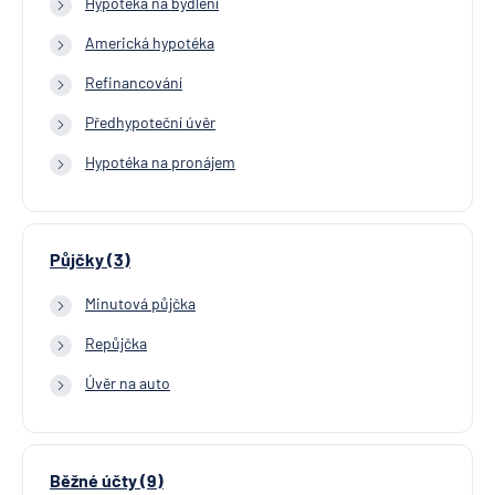
Hypotéka na bydlení
Americká hypotéka
Refinancování
Předhypoteční úvěr
Hypotéka na pronájem
Půjčky (3)
Minutová půjčka
Repůjčka
Úvěr na auto
Běžné účty (9)