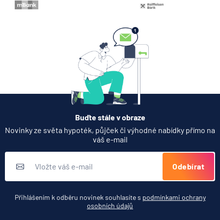
Buďte stále v obraze
Novinky ze světa hypoték, půjček či výhodné nabídky přímo na
váš e-mail
Odebírat
Přihlášením k odběru novinek souhlasíte s
podmínkami ochrany
osobních údajů