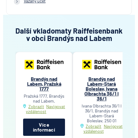
Vázaný účet
Další vkladomaty Raiffeisenbank
v obci Brandýs nad Labem
Brandýs nad
Brandýs nad
Labem, Pražská
Labem-Stará
1777
Boleslav, Ivana
Olbrachta 36/1 I
Pražská 1777, Brandýs
36/1
nad Labem,
Ivana Olbrachta 36/1 I
Zobrazit
Navigovat
36/1, Brandýs nad
vzdálenost
Labem-Stará
Boleslav, 250 01
Více
Zobrazit
Navigovat
informací
vzdálenost