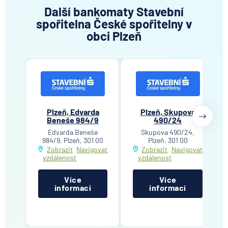
Další bankomaty Stavební
spořitelna České spořitelny v
obci Plzeň
Plzeň, Edvarda
Plzeň, Skupova
Beneše 984/9
490/24
Edvarda Beneše
Skupova 490/24,
984/9, Plzeň, 301 00
Plzeň, 301 00
Zobrazit
Navigovat
Zobrazit
Navigovat
vzdálenost
vzdálenost
Více
Více
informací
informací