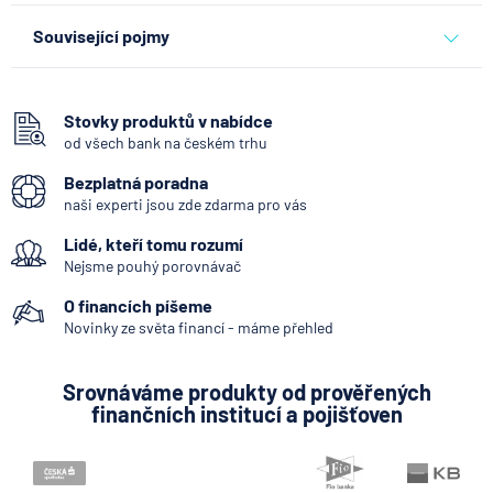
banky
Související pojmy
Bankomat
SEPA Platba
Stovky produktů v nabídce
od všech bank na českém trhu
Okamžitá platba
Bezplatná poradna
Systémově významná banka
naši experti jsou zde zdarma pro vás
Kodex mobility klientů
Lidé, kteří tomu rozumí
Zpoždění splátky
Nejsme pouhý porovnávač
Mobilní bankovnictví
O financích píšeme
Internetové bankovnictví - internetbanking
Novinky ze světa financí - máme přehled
Pobočka zahraniční banky
Srovnáváme produkty od prověřených
Zastoupení zahraniční banky
finančních institucí a pojišťoven
Konstantní symbol
KYC (Know Your Customer)