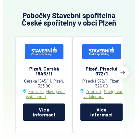
Pobočky Stavební spořitelna
České spořitelny v obci Plzeň
Plzeň, Gerská
Plzeň, Písecká
1845/11
972/1
Gerská 1845/11, Plzeň,
Písecká 972/1, Plzeň,
323 00
326 00
Zobrazit
Navigovat
Zobrazit
Navigovat
vzdálenost
vzdálenost
Více
Více
informací
informací