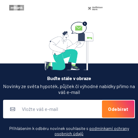
Buďte stále v obraze
Novinky ze světa hypoték, půjček či výhodné nabídky přímo na
váš e-mail
Odebírat
Přihlášením k odběru novinek souhlasíte s
podmínkami ochrany
osobních údajů