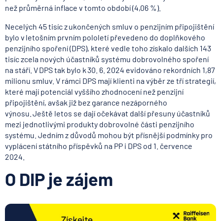
než průměrná inflace v tomto období (4,06 %).
Necelých 45 tisíc z ukončených smluv o penzijním připojištění
bylo v letošním prvním pololetí převedeno do doplňkového
penzijního spoření (DPS), které vedle toho získalo dalších 143
tisíc zcela nových účastníků systému dobrovolného spoření
na stáří. V DPS tak bylo k 30. 6. 2024 evidováno rekordních 1,87
milionu smluv. V rámci DPS mají klienti na výběr ze tří strategií,
které mají potenciál vyššího zhodnocení než penzijní
připojištění, avšak již bez garance nezáporného
výnosu. Ještě letos se dají očekávat další přesuny účastníků
mezi jednotlivými produkty dobrovolné části penzijního
systému. Jedním z důvodů mohou být přísnější podmínky pro
vyplácení státního příspěvků na PP i DPS od 1. července
2024.
O DIP je zájem