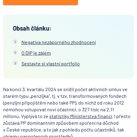
Obsah článku:
Negativa nezáporného zhodnocení
O DIP je zájem
Sestavte si vlastní portfolio
Na konci 3. kvartálu 2024 se snížil počet aktivních smluv ve
starém typu „penzijka“, tj. v tzv. transformovaných fondech
(penzijní připojištění nebo také PP), do nichž od roku 2012
nemohou vstupovat noví účastníci, o 327 tisíc na 2,11
milionu
.
Vyplývá to ze
statistiky Ministerstva financí
. I přesto
zůstává PP dominantním způsobem spoření na důchod
v České republice, a to jak z pohledu počtu účastníků, tak
objemu naspořených prostředků.