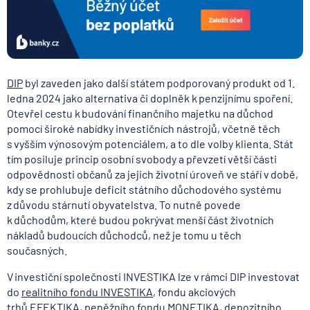
DIP
byl zaveden jako další státem podporovaný produkt od 1.
ledna 2024 jako alternativa či doplněk k penzijnímu spoření.
Otevřel cestu k budování finančního majetku na důchod
pomocí široké nabídky investičních nástrojů, včetně těch
s vyšším výnosovým potenciálem, a to dle volby klienta. Stát
tím posiluje princip osobní svobody a převzetí větší části
odpovědnosti občanů za jejich životní úroveň ve stáří v době,
kdy se prohlubuje deficit státního důchodového systému
z důvodu stárnutí obyvatelstva. To nutně povede
k důchodům, které budou pokrývat menší část životních
nákladů budoucích důchodců, než je tomu u těch
současných.
V investiční společnosti INVESTIKA lze v rámci DIP investovat
do
realitního fondu INVESTIKA
, fondu akciových
trhů
EFEKTIKA
, peněžního fondu
MONETIKA
, depozitního