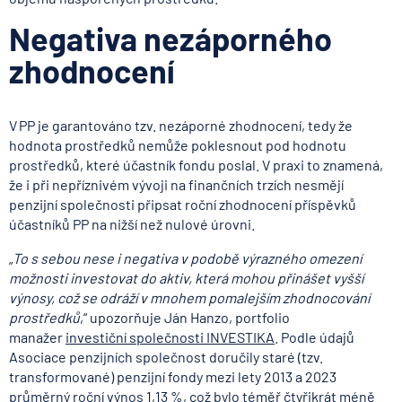
Negativa nezáporného
zhodnocení
V PP je garantováno tzv. nezáporné zhodnocení, tedy že
hodnota prostředků nemůže poklesnout pod hodnotu
prostředků, které účastník fondu poslal. V praxi to znamená,
že i při nepříznivém vývoji na finančních trzích nesmějí
penzijní společnosti připsat roční zhodnocení příspěvků
účastníků PP na nižší než nulové úrovni.
„
To s sebou nese i negativa v podobě výrazného omezení
možnosti investovat do aktiv, která mohou přinášet vyšší
výnosy, což se odráží v mnohem pomalejším zhodnocování
prostředků
,“ upozorňuje Ján Hanzo, portfolio
manažer
investiční společnosti INVESTIKA
. Podle údajů
Asociace penzijních společnost doručily staré (tzv.
transformované) penzijní fondy mezi lety 2013 a 2023
průměrný roční výnos 1,13 %, což bylo téměř čtyřikrát méně