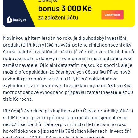
Novinkou a hitem letošního roku je
dlouhodobý investiční
produkt
(DIP), který láká na vyšší potenciální zhodnocení díky
široké paletě investičních nástrojů včetně investičních fondů
nebo akcií, a to s daňovým zvýhodněním i možností příspěvků
zaměstnavatele. Oficiální data zatím nejsou k dispozici, ale je
možné předpokládat, že část bývalých účastníků PP se nově
rozhodla pro spoření v režimu DIP, které nabízí daňové
zvýhodnění již od první investované koruny až do 48 tisíc Kča
možnost daňově výhodného příspěvku zaměstnavatele až 50
tisíc Kč ročně.
Dle údajů Asociace pro kapitálový trh České republiky (AKAT)
si DIP během prvního půlroku jeho existence sjednalo více
než 53 tisíc Čechů. Data za první tři čtvrtletí letošního roku
hovoří dokonce o již bezmála 79 tisících klientech. Investiční
společnost INVESTIKA se stala jedním z prvních