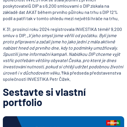
poskytovatelů DIP a s 6.200 smlouvami o DIP získala na
základě dat AKAT během prvního půlroku na trhu s DIP 12%
podíl a patří tak v tomto ohledu mezi největší hráče na trhu.
K 31. prosinci roku 2024 registrovala INVESTIKA téměř 9.200
smluv o DIP.
„
V jeho smysl jsme věřili od počátku. Byli jsme
proto připraveni a začali jsme ho jako jedni z mála aktivně
nabízet hned od prvního dne, kdy to podmínky umožňovaly.
Spustili jsme informační kampaň. Nabídkou DIP chceme vyjít
vstříc potřebám většiny obyvatel Česka, pro které je dnes
investování nutností, pokud si chtějí udržet podobnou životní
úroveň i v důchodovém věku,“
říká předseda představenstva
společnosti INVESTIKA Petr Čížek.
Sestavte si vlastní
portfolio