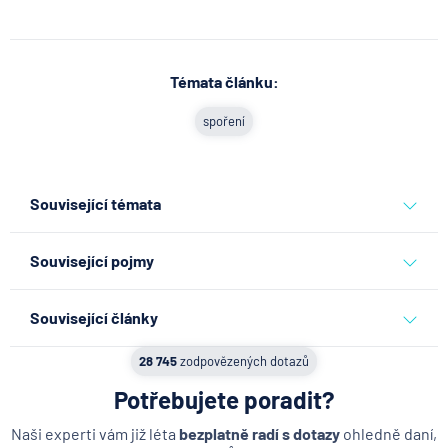
Témata článku:
spoření
Související témata
spoření
Související pojmy
Finanční rezerva
Související články
Úroková sazba
Co se děje po nahlášení
28 745
zodpovězených dotazů
Výsluhová penze
podvodu v Air Bank
Potřebujete poradit?
Předčasný důchod
7.8.2026
Běžný účet
Výpis z úvěrového účtu
Naši experti vám již léta
bezplatně radí s dotazy
ohledně daní,