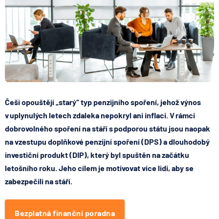
Češi opouštějí „starý“ typ penzijního spoření, jehož výnos
v uplynulých letech zdaleka nepokryl ani inflaci. V rámci
dobrovolného spoření na stáří s podporou státu jsou naopak
na vzestupu doplňkové penzijní spoření (DPS) a dlouhodobý
investiční produkt (DIP), který byl spuštěn na začátku
letošního roku. Jeho cílem je motivovat více lidi, aby se
zabezpečili na stáří.
Bezplatná finanční poradna