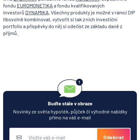
fondu
EUROMONETIKA
a fondu kvalifikovaných
investorů
DYNAMIKA
. Všechny produkty je možné v rámci DIP
libovolně kombinovat, vytvořit si tak z nich investiční
portfolio a příspěvky do něj si odečíst ze základu daně z
příjmů.
Buďte stále v obraze
Novinky ze světa hypoték, půjček či výhodné nabídky
přímo na váš e-mail
Odebírat