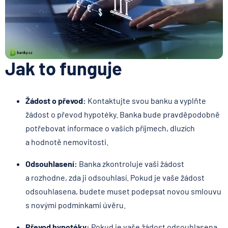
Jak to funguje
Žádost o převod:
Kontaktujte svou banku a vyplňte
žádost o převod hypotéky. Banka bude pravděpodobně
potřebovat informace o vašich příjmech, dluzích
a hodnotě nemovitosti.
Odsouhlasení:
Banka zkontroluje vaši žádost
a rozhodne, zda ji odsouhlasí. Pokud je vaše žádost
odsouhlasena, budete muset podepsat novou smlouvu
s novými podmínkami úvěru.
Převod hypotéky:
Pokud je vaše žádost odsouhlasena,