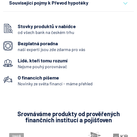
Související pojmy k Převod hypotéky
6.8.2026
Daně
Nabývací titul
Když rozhoduje stres: nové
Hypoteční portál
triky bankovních
Stovky produktů v nabídce
podvodníků
od všech bank na českém trhu
DTI (Debt To Income)
Bezplatná poradna
6.8.2026
Banka
Hypotéka 2v1
naši experti jsou zde zdarma pro vás
Aukce nemovitosti
Partners Banka spouští
Lidé, kteří tomu rozumí
Zprostředkovatelská smlouva
termínovaný vklad 4,33 %
Nejsme pouhý porovnávač
p.a. na 6 měsíců
Cizoměnová hypotéka
O financích píšeme
Zesplatněný úvěr
Novinky ze světa financí - máme přehled
5.8.2026
Daně
Umoření hypotéky
Jak dnes vykládat výsledky
Zajištění půjčky
zátěžových testů ČNB
Likvidita majetku
Srovnáváme produkty od prověřených
5.8.2026
Banka
finančních institucí a pojišťoven
Rent-to-own