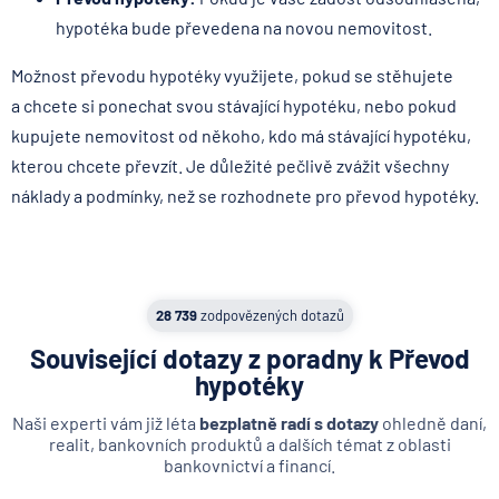
hypotéka bude převedena na novou nemovitost.
Možnost převodu hypotéky využijete, pokud se stěhujete
a chcete si ponechat svou stávající hypotéku, nebo pokud
kupujete nemovitost od někoho, kdo má stávající hypotéku,
kterou chcete převzít. Je důležité pečlivě zvážit všechny
náklady a podmínky, než se rozhodnete pro převod hypotéky.
✅Typ úvěru:
Nová hypotéka
✅Úrok:
od 4,69%
28 739
zodpovězených dotazů
✅Hodnota nemovitosti:
3 500 000 Kč
✅Doba splácení:
30 let
Související dotazy z poradny k Převod
✅Výše úvěru:
3 500 000 Kč
hypotéky
✅Měsíční splátka:
18 131 Kč
Naši experti vám již léta
bezplatně radí s dotazy
ohledně daní,
realit, bankovních produktů a dalších témat z oblasti
bankovnictví a financí.