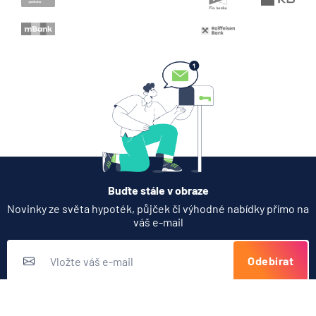
Zobrazit všechny články
Buďte stále v obraze
Novinky ze světa hypoték, půjček či výhodné nabídky přímo na
váš e-mail
Odebírat
Přihlášením k odběru novinek souhlasíte s
podmínkami ochrany