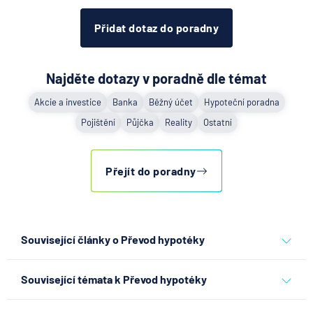
Přidat dotaz do poradny
Najděte dotazy v poradně dle témat
Akcie a investice
Banka
Běžný účet
Hypoteční poradna
Pojištění
Půjčka
Reality
Ostatní
Přejít do poradny
Související články o Převod hypotéky
Partners Banka spouští
Související témata k Převod hypotéky
nákup a prodej bitcoinu
přímo v Partners App
půjčky
hypotéky
hypoteční úvěr
převod hypotéky