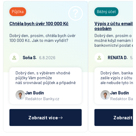
Půjčka
Běžný účet
Chtěla bych úvěr 100 000 Kč
Výpis z účtu email
osobám
Dobrý den, prosím, chtěla bych úvěr
Dobrý den, prosím o in
100 000 Kč. Jak to mám vyřídit?
možné když nemám in
bankovnictví poslat e
mého bankovního účtu
společnosti, které tot
Soňa S.
6.8.2026
RENATA D.
5.
účelem ověření bankov
Děkuji
Dobrý den, s výběrem vhodné
Dobrý den, banka V
půjčky Vám pomůže
zašle výpis z účtu n
náš srovnávač půjček a případně
ale nebude tyto in
též srovnávač nebankovních
poskytovat třetím 
půjček. Pro získání půjčky je
společnosti). Příp
Jan Budín
Jan Budín
třeba mít dostatečný příjem,
přeposlání emailu 
Redaktor Banky.cz
Redaktor Ban
nebýt ve zkušební ani výpovědní
jiným osobám či s
lhůtě, mít čistý registr dlužník a
si již budete muset 
ideálně mít pracovn
sama.
Zobrazit více
Zobrazit 