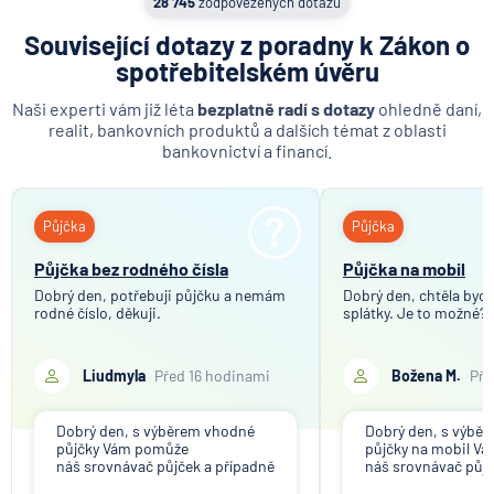
28 745
zodpovězených dotazů
Související dotazy z poradny k Zákon o
spotřebitelském úvěru
Naši experti vám již léta
bezplatně radí s dotazy
ohledně daní,
realit, bankovních produktů a dalších témat z oblasti
bankovnictví a financí.
Půjčka
Půjčka
Půjčka bez rodného čísla
Půjčka na mobil
Dobrý den, potřebuji půjčku a nemám
Dobrý den, chtěla bych 
rodné číslo, děkuji.
splátky. Je to možné?
Liudmyla
Před 16 hodinami
Božena M.
Pře
Dobrý den, s výběrem vhodné
Dobrý den, s výbě
půjčky Vám pomůže
půjčky na mobil V
náš srovnávač půjček a případně
náš srovnávač půjč
též srovnávač nebankovních
též srovnávač neb