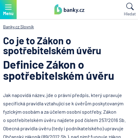
Menu
Hledat
Banky.cz
Slovník
Co je to Zákon o
spotřebitelském úvěru
Definice Zákon o
spotřebitelském úvěru
Jak napovídá název, jde o právní předpis, který upravuje
specifická pravidla vztahující se k úvěrům poskytovaným
fyzickým osobám a za účelem osobní spotřeby. Zákon
o spotřebitelském úvěru najdete pod číslem 257/2016 Sb.
Obecná pravidla úvěru (tedy i podnikatelského) upravuje
Občanský zákoník (89/2012 Sb.), nad nímž funguje zákon