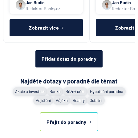
půjček. Pro získání půjčky je
půjček. Pro získání
Jan Budín
Jan Budín
třeba mít dostatečný příjem,
nákupu na splátky) 
Redaktor Banky.cz
Redaktor Ban
nebýt ve zkušební ani výpovědní
dostatečný příjem,
lhůtě, mít čistý registr dlužník a
zkušební ani výpov
ideálně mít pracovn
mít čistý reg
Zobrazit více
Zobrazit 
Přidat dotaz do poradny
Najděte dotazy v poradně dle témat
Akcie a investice
Banka
Běžný účet
Hypoteční poradna
Pojištění
Půjčka
Reality
Ostatní
Přejít do poradny