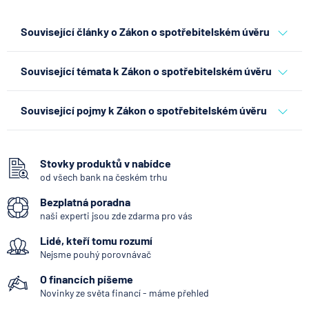
Související články o Zákon o spotřebitelském úvěru
Co se děje po nahlášení
Související témata k Zákon o spotřebitelském úvěru
podvodu v Air Bank
7.8.2026
Běžný účet
spotřebitelský úvěr
úvěr
půjčky
Související pojmy k Zákon o spotřebitelském úvěru
zákon o spotřebitelském úvěru
Konsolidace
ČNB ponechala úroky,
Dočasně nezajištěný úvěr na nemovitost
klíčový je ale výhled inflace
Stovky produktů v nabídce
od všech bank na českém trhu
Floatová úroková sazba
7.8.2026
Hypotéka
Bezplatná poradna
Výměra nemovitosti
naši experti jsou zde zdarma pro vás
Znalecký posudek
Partners Banka spouští
Lidé, kteří tomu rozumí
Finanční arbitr
nákup a prodej bitcoinu
Nejsme pouhý porovnávač
přímo v Partners App
Jistina půjčky
O financích píšeme
Dlužník
Novinky ze světa financí - máme přehled
6.8.2026
Daně