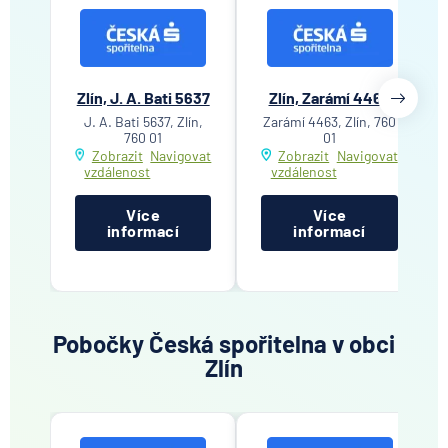
Zlín, J. A. Bati 5637
Zlín, Zarámí 4463
J. A. Bati 5637, Zlín,
Zarámí 4463, Zlín, 760
760 01
01
Zobrazit
Navigovat
Zobrazit
Navigovat
vzdálenost
vzdálenost
Více
Více
informací
informací
Pobočky Česká spořitelna v obci
Zlín