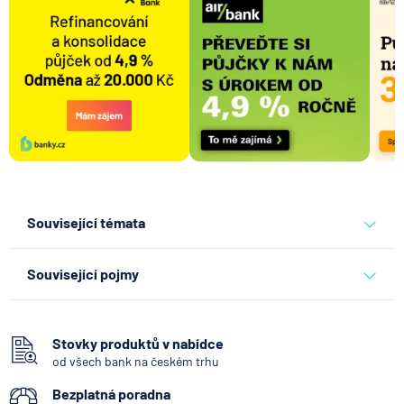
Související témata
banky
česká spořitelna
Související pojmy
Bankomat
Vkladomat
Stovky produktů v nabídce
od všech bank na českém trhu
SEPA Platba
Bezplatná poradna
Okamžitá platba