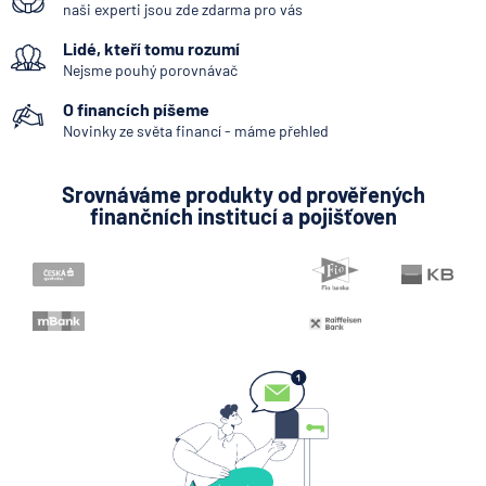
naši experti jsou zde zdarma pro vás
Kodex mobility klientů
Lidé, kteří tomu rozumí
Zpoždění splátky
Nejsme pouhý porovnávač
Pobočka zahraniční banky
O financích píšeme
Bankovní licence
Novinky ze světa financí - máme přehled
Bankovní notifikace
Srovnáváme produkty od prověřených
Konstantní symbol
finančních institucí a pojišťoven
Variabilní symbol
KYC (Know Your Customer)