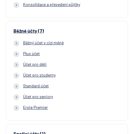
Konsolidace a převedení půjčky
Běžné účty (7)
Běžný účet v cizí měně
Plus účet
Účet pro děti
Účet pro studenty
Standard účet
Účet pro seniory
Erste Premier
Spořicí účty (1)