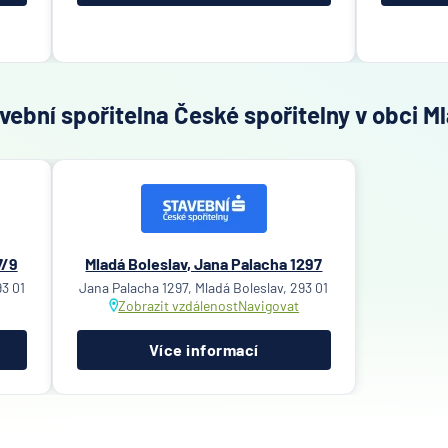
ební spořitelna České spořitelny v obci M
7/9
Mladá Boleslav, Jana Palacha 1297
93 01
Jana Palacha 1297, Mladá Boleslav, 293 01
Zobrazit vzdálenost
Navigovat
Více informací