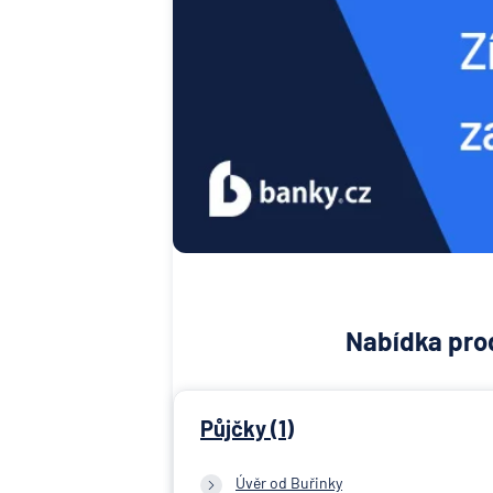
Nabídka prod
Půjčky (1)
Úvěr od Buřinky