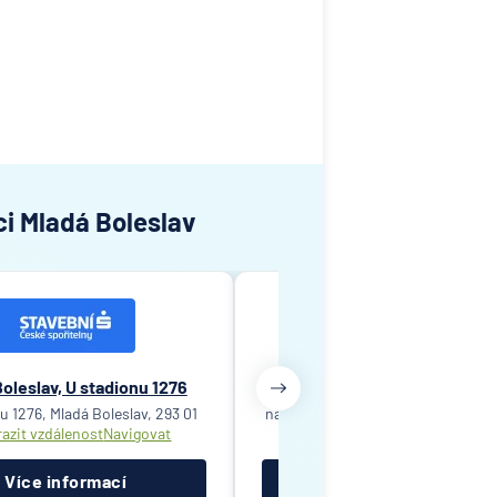
ci Mladá Boleslav
oleslav, U stadionu 1276
Mladá Boleslav, náměstí Míru
u 1276, Mladá Boleslav, 293 01
náměstí Míru 47/9, Mladá Boleslav,
azit vzdálenost
Navigovat
Zobrazit vzdálenost
Navigov
Více informací
Více informací