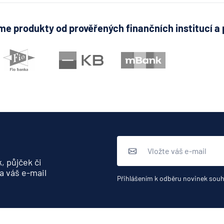
e produkty od prověřených finančních institucí a 
, půjček či
a váš e-mail
Přihlášením k odběru novinek souh