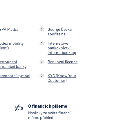
EPA Platba
George Česká
spořitelna
odex mobility
Internetové
lientů
bankovnictví -
internetbanking
astoupení
Bankovní licence
ahraniční banky
onstantní symbol
KYC (Know Your
Customer)
O financích píšeme
Novinky ze světa financí -
máme přehled