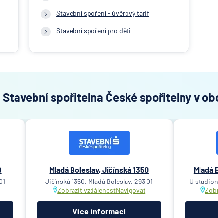
Stavební spoření - úvěrový tarif
Stavební spoření pro děti
Stavební spořitelna České spořitelny v ob
9
Mladá Boleslav, Jičínská 1350
Mladá B
01
Jičínská 1350, Mladá Boleslav, 293 01
U stadion
Zobrazit vzdálenost
Navigovat
Zobr
Více informací