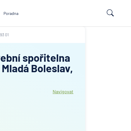
Poradna
93 01
ební spořitelna
 Mladá Boleslav,
Navigovat