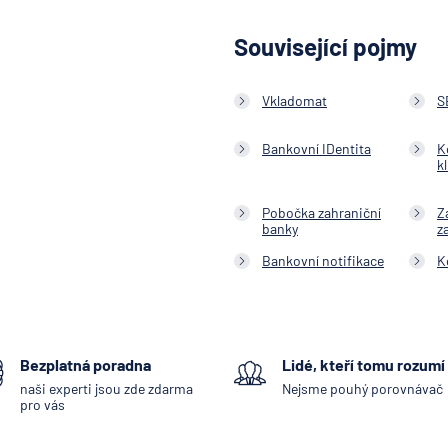
Související pojmy
Vkladomat
S
Bankovní IDentita
K
k
Pobočka zahraniční
Z
banky
z
Bankovní notifikace
K
Bezplatná poradna
Lidé, kteří tomu rozumí
naši experti jsou zde zdarma
Nejsme pouhý porovnávač
pro vás