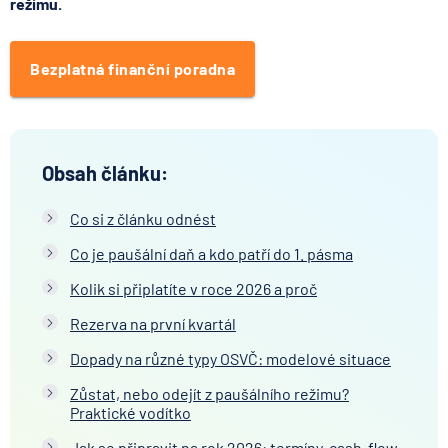
režimu.
Bezplatná finanční poradna
Obsah článku:
Co si z článku odnést
Co je paušální daň a kdo patří do 1. pásma
Kolik si připlatíte v roce 2026 a proč
Rezerva na první kvartál
Dopady na různé typy OSVČ: modelové situace
Zůstat, nebo odejít z paušálního režimu?
Praktické vodítko
Jak se připravit na rok 2026: termíny, cash-flow,