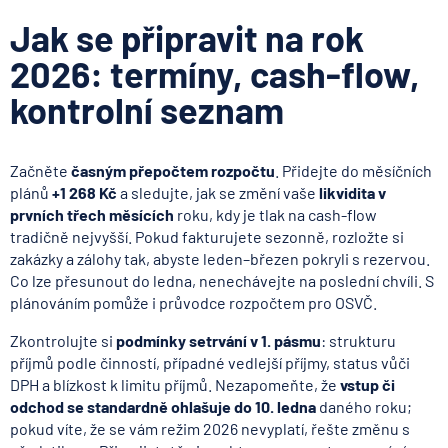
Jak se připravit na rok
2026: termíny, cash-flow,
kontrolní seznam
Začněte
časným přepočtem rozpočtu
. Přidejte do měsíčních
plánů
+1 268 Kč
a sledujte, jak se změní vaše
likvidita v
prvních třech měsících
roku, kdy je tlak na cash-flow
tradičně nejvyšší. Pokud fakturujete sezonně, rozložte si
zakázky a zálohy tak, abyste leden–březen pokryli s rezervou.
Co lze přesunout do ledna, nenechávejte na poslední chvíli. S
plánováním pomůže i průvodce rozpočtem pro OSVČ.
Zkontrolujte si
podmínky setrvání v 1. pásmu
: strukturu
příjmů podle činností, případné vedlejší příjmy, status vůči
DPH a blízkost k limitu příjmů. Nezapomeňte, že
vstup či
odchod se standardně ohlašuje do 10. ledna
daného roku;
pokud víte, že se vám režim 2026 nevyplatí, řešte změnu s