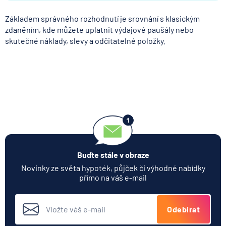
Základem správného rozhodnutí je srovnání s klasickým
zdaněním, kde můžete uplatnit výdajové paušály nebo
skutečné náklady, slevy a odčitatelné položky.
Buďte stále v obraze
Novinky ze světa hypoték, půjček či výhodné nabídky
přímo na váš e-mail
Odebírat