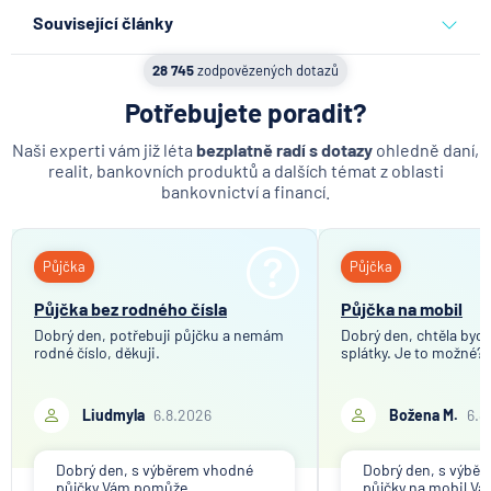
Související články
Co se děje po nahlášení
28 745
zodpovězených dotazů
podvodu v Air Bank
Potřebujete poradit?
7.8.2026
Běžný účet
Naši experti vám již léta
bezplatně radí s dotazy
ohledně daní,
realit, bankovních produktů a dalších témat z oblasti
bankovnictví a financí.
ČNB ponechala úroky,
klíčový je ale výhled inflace
Půjčka
Půjčka
7.8.2026
Hypotéka
Půjčka bez rodného čísla
Půjčka na mobil
Dobrý den, potřebuji půjčku a nemám
Dobrý den, chtěla bych 
rodné číslo, děkuji.
Partners Banka spouští
splátky. Je to možné?
nákup a prodej bitcoinu
přímo v Partners App
Liudmyla
6.8.2026
Božena M.
6.8
6.8.2026
Daně
Dobrý den, s výběrem vhodné
Dobrý den, s výbě
půjčky Vám pomůže
půjčky na mobil V