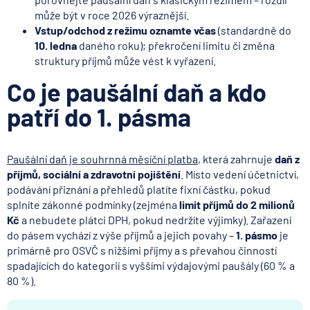
může být v roce 2026 výraznější.
Vstup/odchod z režimu oznamte včas
(standardně do
10. ledna
daného roku); překročení limitu či změna
struktury příjmů může vést k vyřazení.
Co je paušální daň a kdo
patří do 1. pásma
Paušální daň je souhrnná měsíční platba
, která zahrnuje
daň z
příjmů, sociální a zdravotní pojištění
. Místo vedení účetnictví,
podávání přiznání a přehledů platíte fixní částku, pokud
splníte zákonné podmínky (zejména
limit příjmů do 2 milionů
Kč
a nebudete plátci DPH, pokud nedržíte výjimky). Zařazení
do pásem vychází z výše příjmů a jejich povahy –
1. pásmo
je
primárně pro OSVČ s nižšími příjmy a s převahou činností
spadajících do kategorií s vyššími výdajovými paušály (60 % a
80 %).