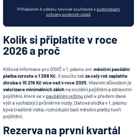
Přihlášením k odběru novinek souhlasíte s
podmínkami
ochrany osobních údajů
Kolik si připlatíte v roce
2026 a proč
Klíčová informace pro OSVČ v 1. pásmu zní:
měsíční paušální
platba vzroste o 1 268 Kč
. V součtu tak
za celý rok zaplatíte
zhruba o 15 216 Kč více než v roce 2025
. Hlavním důvodem je
valorizace minimálních záloh
na sociální pojištění a zdravotní
pojištění, které se v
paušálním režimu
platí v předem dané
výši a vycházejí z průměrné mzdy. Daňová složka v 1. pásmu
bývá tradičně nízká, rozhodující část měsíční platby tvoří
pojištění.
Rezerva na první kvartál