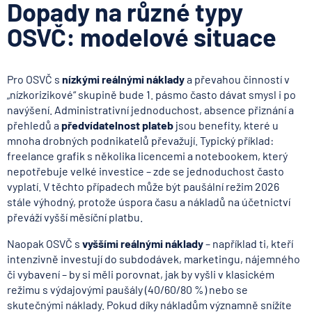
Dopady na různé typy
OSVČ: modelové situace
Pro OSVČ s
nízkými reálnými náklady
a převahou činností v
„nízkorizikové“ skupině bude 1. pásmo často dávat smysl i po
navýšení. Administrativní jednoduchost, absence přiznání a
přehledů a
předvídatelnost plateb
jsou benefity, které u
mnoha drobných podnikatelů převažují. Typický příklad:
freelance grafik s několika licencemi a notebookem, který
nepotřebuje velké investice – zde se jednoduchost často
vyplatí. V těchto případech může být paušální režim 2026
stále výhodný, protože úspora času a nákladů na účetnictví
převáží vyšší měsíční platbu.
Naopak OSVČ s
vyššími reálnými náklady
– například ti, kteří
intenzivně investují do subdodávek, marketingu, nájemného
či vybavení – by si měli porovnat, jak by vyšli v klasickém
režimu s výdajovými paušály (40/60/80 %) nebo se
skutečnými náklady. Pokud díky nákladům významně snížíte