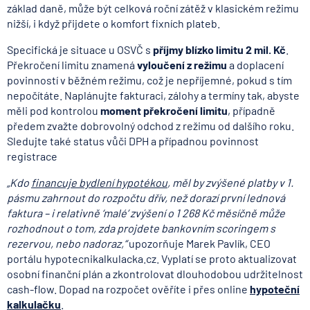
základ daně, může být celková roční zátěž v klasickém režimu
nižší, i když přijdete o komfort fixních plateb.
Specifická je situace u OSVČ s
příjmy blízko limitu 2 mil. Kč
.
Překročení limitu znamená
vyloučení z režimu
a doplacení
povinností v běžném režimu, což je nepříjemné, pokud s tím
nepočítáte. Naplánujte fakturaci, zálohy a termíny tak, abyste
měli pod kontrolou
moment překročení limitu
, případně
předem zvažte dobrovolný odchod z režimu od dalšího roku.
Sledujte také status vůči DPH a případnou povinnost
registrace
„Kdo
financuje bydlení hypotékou
, měl by zvýšené platby v 1.
pásmu zahrnout do rozpočtu dřív, než dorazí první lednová
faktura – i relativně ‘malé’ zvýšení o 1 268 Kč měsíčně může
rozhodnout o tom, zda projdete bankovním scoringem s
rezervou, nebo nadoraz,“
upozorňuje Marek Pavlík, CEO
portálu hypotecnikalkulacka.cz. Vyplatí se proto aktualizovat
osobní finanční plán a zkontrolovat dlouhodobou udržitelnost
cash-flow. Dopad na rozpočet ověříte i přes online
hypoteční
kalkulačku
.