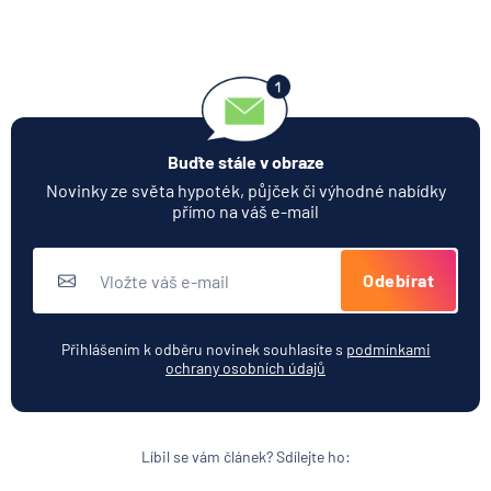
Buďte stále v obraze
Novinky ze světa hypoték, půjček či výhodné nabídky
přímo na váš e-mail
Odebírat
Přihlášením k odběru novinek souhlasíte s
podmínkami
ochrany osobních údajů
Líbil se vám článek? Sdílejte ho: