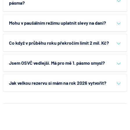
pásma?
Máte-li vyšší příjmy a strukturu činností odpovídající
vyšším pásmům, zvažte kalkulaci všech tří pásem i
Mohu v paušálním režimu uplatnit slevy na dani?
klasického režimu. Rozhodnutí závisí na nákladech,
slevách a plánovaných investicích.
V 1. pásmu je daňová složka minimální; specifické slevy
a odčitatelné položky uplatníte v klasickém režimu.
Co když v průběhu roku překročím limit 2 mil. Kč?
Porovnání variant je proto klíčové.
Počítejte s vyloučením z režimu a povinností podat
přiznání a přehledy za celý rok. Sledujte fakturaci
Jsem OSVČ vedlejší. Má pro mě 1. pásmo smysl?
průběžně, ať moment překročení limitu řídíte.
Záleží na kombinaci příjmů a nákladů; u vedlejší činnosti
může být klasický režim s uplatněním výdajových
Jak velkou rezervu si mám na rok 2026 vytvořit?
paušálů často výhodnější. Ověřte v kalkulačce a
případně se poraďte v poradně
.
Minimálně na první kvartál navýšených plateb;
rozumným standardem je mít 2–3 měsíce provozních
nákladů včetně paušální daně 2026 v rezervě.