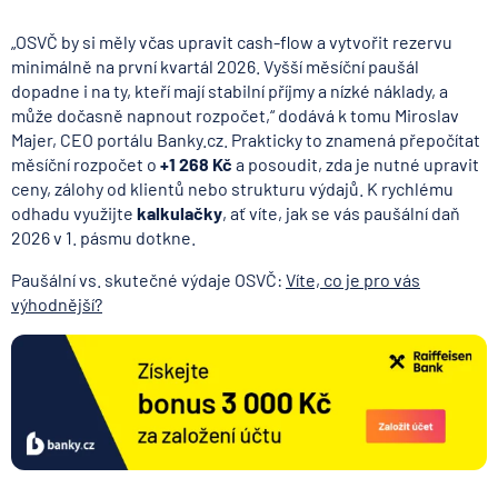
„OSVČ by si měly včas upravit cash-flow a vytvořit rezervu
minimálně na první kvartál 2026. Vyšší měsíční paušál
dopadne i na ty, kteří mají stabilní příjmy a nízké náklady, a
může dočasně napnout rozpočet,“ dodává k tomu Miroslav
Majer, CEO portálu Banky.cz. Prakticky to znamená přepočítat
měsíční rozpočet o
+1 268 Kč
a posoudit, zda je nutné upravit
ceny, zálohy od klientů nebo strukturu výdajů. K rychlému
odhadu využijte
kalkulačky
, ať víte, jak se vás paušální daň
2026 v 1. pásmu dotkne.
Paušální vs. skutečné výdaje OSVČ:
Víte, co je pro vás
výhodnější?