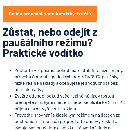
Online srovnání podnikatelských účtů
Zůstat, nebo odejít z
paušálního režimu?
Praktické vodítko
Zůstaňte v 1. pásmu, pokud máte stabilní a nižší příjmy,
převahu činností spadajících pod 60%/80% paušály,
nízké reálné náklady a oceňujete jednoduchost bez
administrativy.
Zvažte odchod, pokud vaše reálné náklady rostou,
pracujete s nízkými maržemi nebo se blížíte ke 2 mil. Kč
příjmů a hrozí vyřazení z režimu.
Proveďte srovnání s klasickým režimem na datech za
posledních 12 měsíců: přepočítejte daňový základ s
výdajovým paušálem či se skutečnými náklady a