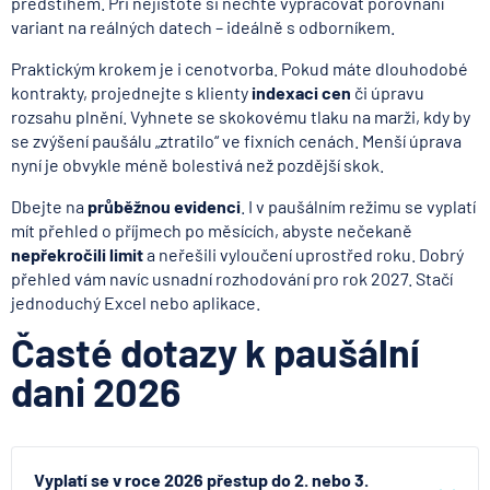
předstihem. Při nejistotě si nechte vypracovat porovnání
variant na reálných datech – ideálně s odborníkem.
Praktickým krokem je i cenotvorba. Pokud máte dlouhodobé
kontrakty, projednejte s klienty
indexaci cen
či úpravu
rozsahu plnění. Vyhnete se skokovému tlaku na marži, kdy by
se zvýšení paušálu „ztratilo“ ve fixních cenách. Menší úprava
nyní je obvykle méně bolestivá než pozdější skok.
Dbejte na
průběžnou evidenci
. I v paušálním režimu se vyplatí
mít přehled o příjmech po měsících, abyste nečekaně
nepřekročili limit
a neřešili vyloučení uprostřed roku. Dobrý
přehled vám navíc usnadní rozhodování pro rok 2027. Stačí
jednoduchý Excel nebo aplikace.
Časté dotazy k paušální
dani 2026
Vyplatí se v roce 2026 přestup do 2. nebo 3.