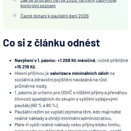
kontrolní seznam
Časté dotazy k paušální dani 2026
Co si z článku odnést
Navýšení v 1. pásmu: +1 268 Kč měsíčně
, ročně přibližně
+15 216 Kč
.
Hlavní příčinou je
valorizace minimálních záloh
na
sociální a zdravotní pojištění navázaná na růst
průměrné mzdy.
1. pásmo je určeno pro OSVČ s nižšími příjmy a převahou
činností spadajících do skupin s vyššími výdajovými
paušály (60 % a 80 %).
Paušální režim se vyplatí zejména těm, kdo mají nízké
reálné náklady a chtějí minimální administrativu.
Máte-li vyšší reálné náklady nebo příjmy blízko limitu,
porovnejte paušální daň s klasickým režimem – rozdíl