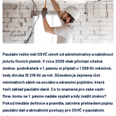
Paušální režim měl OSVČ ulevit od administrativy a nabídnout
jistotu fixních plateb. V roce 2026 však přichází citelná
změna: podnikatelé v 1. pásmu si připlatí o
1 268 Kč měsíčně
,
tedy zhruba
15 216 Kč za rok
. Důvodem je zejména růst
minimálních záloh na sociální a zdravotní pojištění, které
tvoří základ paušální daně. Co to znamená pro vaše cash-
flow, komu se 1. pásmo nadále vyplatí a kdy zvážit změnu?
Pokud hledáte definice a pravidla, začněte přehledem pojmu
paušální daň a aktuálními postupy pro OSVČ v paušálním