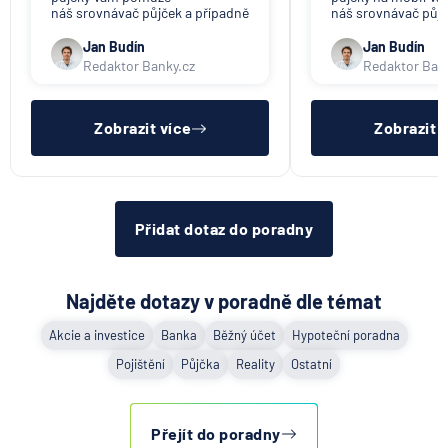
Když rozhoduje stres: nové
náš srovnávač půjček a případně
náš srovnávač půjč
triky bankovních
též srovnávač nebankovních
též srovnávač neb
podvodníků
půjček. Pro získání půjčky je
půjček. Pro získání
Jan Budín
Jan Budín
třeba mít dostatečný příjem,
nákupu na splátky) 
Redaktor Banky.cz
Redaktor Ban
nebýt ve zkušební ani výpovědní
dostatečný příjem,
6.8.2026
Banka
lhůtě, mít čistý registr dlužník a
zkušební ani výpov
ideálně mít pracovn
mít čistý reg
Zobrazit více
Zobrazit 
Zobrazit všechny články
Přidat dotaz do poradny
Najděte dotazy v poradně dle témat
Akcie a investice
Banka
Běžný účet
Hypoteční poradna
Pojištění
Půjčka
Reality
Ostatní
Přejít do poradny